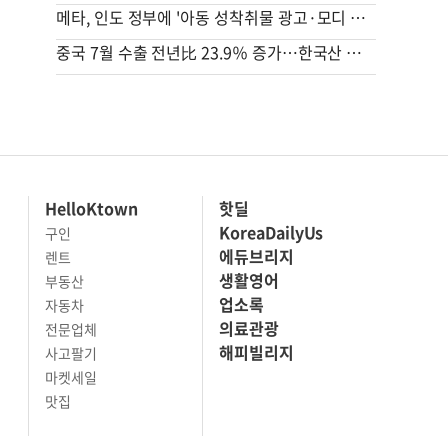
메타, 인도 정부에 '아동 성착취물 광고·모디 영상 삭제' 사과
중국 7월 수출 전년比 23.9％ 증가…한국산 수입 97.8% 늘어(종합)
HelloKtown
핫딜
KoreaDailyUs
구인
에듀브리지
렌트
생활영어
부동산
업소록
자동차
의료관광
전문업체
해피빌리지
사고팔기
마켓세일
맛집