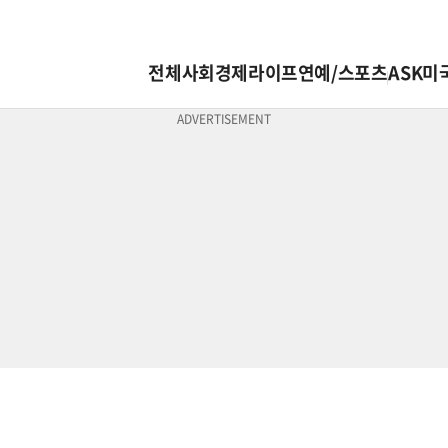
전체
사회
경제
라이프
연예/스포츠
ASK미