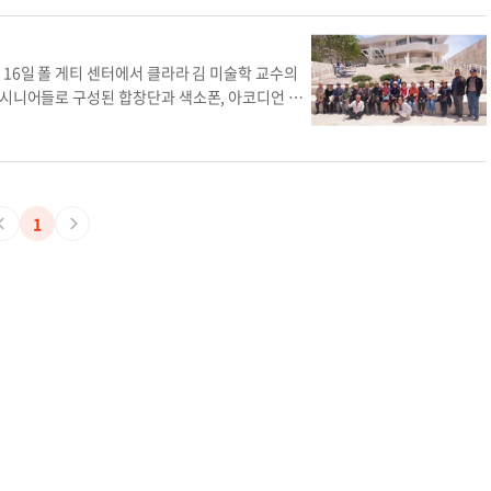
두고 있으며 이 글로리아(새빛 한의원 원장) 사무국
준배, 스칼렛 엄 전 한인회장 등 25명 이상이 이사
한노인회 총연합회 대한노인회 미주 박상원 동부지
16일 폴 게티 센터에서 클라라 김 미술학 교수의
 시니어들로 구성된 합창단과 색소폰, 아코디언 등
모국방문과 일본 여행을 진행할 계획이다. 대한노인
699-9300 류정일 기자
ryu.jeongil@koreadail
대한노인회 미주
1