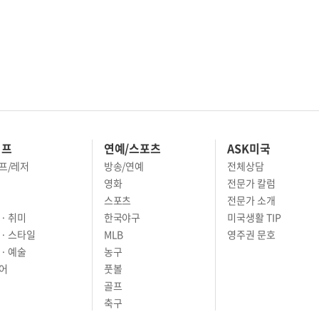
이프
연예/스포츠
ASK미국
프/레저
방송/연예
전체상담
영화
전문가 칼럼
스포츠
전문가 소개
· 취미
한국야구
미국생활 TIP
 · 스타일
MLB
영주권 문호
· 예술
농구
어
풋볼
골프
축구