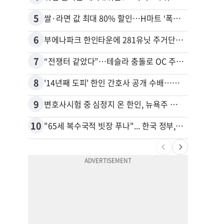
5
15
쌀·라면 값 최대 80% 할인…H마트 ‘폭탄 세일’
6
16
부에나파크 한인타운에 281유닛 주거단지 들어선다
7
17
“전쟁터 같았다”…테슬라 충돌로 OC 주택 4채 파손
8
18
'14년째 도피' 한인 간호사 공개 수배…메디케어 사기 유죄
9
19
변호사시험 중 심정지 온 한인, 뉴욕주 제소
10
20
"65세 복수국적 빗장 푸나"... 한국 정부, 연령 완화 전면 추진