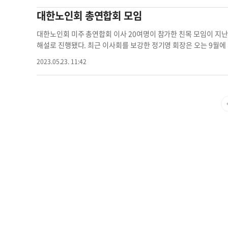
참여를 바라고 있다고 전했다. 현재 미주 총연합회는 4개 지부를 
대한노인회 총연합회 모임
장을 비롯해, 정신과 의사 수잔 정 박사, 최창준, 차종환, 임태랑, 김
로 참여하고 있다. 김예진 기자
kim.yejin3@koreadaily.com
대
대한노인회 미주 총연합회 이사 20여명이 참가한 친목 모임이 지난 
부장 대한노인회 회장선출
해설로 진행됐다. 최근 이사회를 보강한 정기영 회장은 오는 9월에
동호회를 중심으로 음악제를 개최하고, 10월에는 매년 실시하는 
2023.05.23. 11:42
회 미주 총연합회는 본국 대한노인회 미주 지부이다. ▶문의: (213)
y.com
대한노인회 게시판 대한노인회 친목 대한노인회 총연합회 