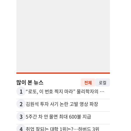
많이 본 뉴스
전체
로컬
1
11
“로또, 이 번호 찍지 마라” 물리학자의 당첨금 높이는 비밀
2
12
김원석 투자 사기 논란 고발 영상 파장
3
13
5주간 차 안 몰면 최대 600불 지급
4
14
취업 잘되는 대학 1위는?…하버드 3위