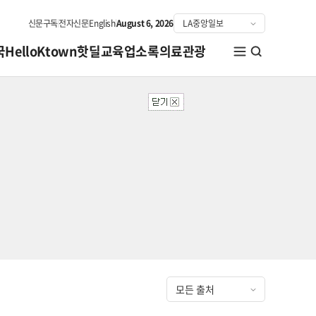
신문구독
전자신문
English
August 6, 2026
국
HelloKtown
핫딜
교육
업소록
의료관광