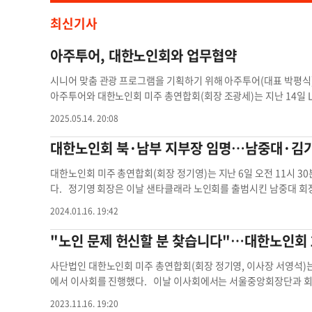
최신기사
아주투어, 대한노인회와 업무협약
시니어 맞춤 관광 프로그램을 기획하기 위해 아주투어(대표 박평식
아주투어와 대한노인회 미주 총연합회(회장 조광세)는 지난 14일 
프로그램 공동 기획 및 운영을 위한 MOU 서명식을 가졌다. 이번 
2025.05.14. 20:08
대상으로 한 여행 프로그램을 정기적으로 공동 운영하자는 취지에서
10박 11일의 단풍 관광 일정이 계획되어 있다. 여행은 10월 16일
대한노인회 북·남부 지부장 임명…남중대·김
작해, 인천 도착 후 한국에서의 7일간 단풍 투어로 이어진다. 서
등을 둘러보고, 이후 춘천, 홍천 은행나무숲, 원주 오대산 등 한국
대한노인회 미주 총연합회(회장 정기영)는 지난 6일 오전 11시 3
가 가지 않도록 구성됐다. 아주투어 박평식 대표는 “이번 단풍 관
다. 정기영 회장은 이날 샌타클래라 노인회를 출범시킨 남중대 회
한 행사에 봉사하는 마음으로 함께하겠다”고 말했다. ▶문의: (213
인 복지사업을 비약적으로 발전시킨 김가등 회장을 남부 지부장으
2024.01.16. 19:42
@koreadaily.com
대한노인회 업무협약 대한노인회 미주 여행 프
특히 고령임에도 오렌지카운티 정부 차원의 한미 노인의 날 제정을 
동을 치하하고 남부 지역에 산재해 있는 노인 단체들의 결속을 당부
"노인 문제 헌신할 분 찾습니다"…대한노인회 
를 영입했다고 발표하고 지속적인 사업의 성공을 위해 덕망과 능력
편 대한노인회는 오는 3월 25일부터 11박 12일 일정으로 한국과
사단법인 대한노인회 미주 총연합회(회장 정기영, 이사장 서영석)는
nicole@koreadaily.com
대한노인회 지부장 게시판 대한노인회 
에서 이사회를 진행했다. 이날 이사회에서는 서울중앙회장단과 회
동부지부장에게 임명장을 수여했다. 정기영 회장은 대한노인회 중
2023.11.16. 19:20
출 및 정책 결정에 참여하는 대의원 숫자를 늘려 달라고 요청했다며