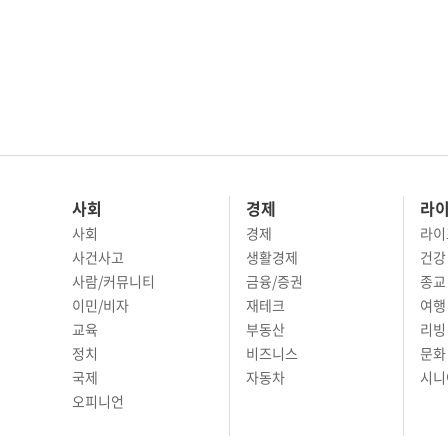
사회
경제
라
사회
경제
라이
사건사고
생활경제
건강
사람/커뮤니티
금융/증권
종교
이민/비자
재테크
여행 
교육
부동산
리빙
정치
비즈니스
문화 
국제
자동차
시니
오피니언