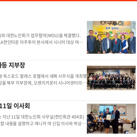
)와 대한노인회가 업무협약(MOU)을 체결했다.
LA한인타운 아주투어 본사에서 시니어 대상 여행
MOU는 협력 체계를 구축해 미주 내 한인 시니어를
 마련됐다. 오는 10월에는 베트남과 한국을 잇는
 베트남 하노이 및 하롱베이 관광(3박 5일)으로 시
가등 지부장
울에서는 5성급 호텔에 숙박하며 청와대, 롯데타워
 단풍 명소를 여행한다. 모든 일정은 시니어에게 무리
0분 옥스포드 팔래스 호텔에서 새해 시무식을 개최했
광은 물론 앞으로도 시니어 건강과 복지를 위한 다양
장을 북부 지부장에, 오렌지카운티 시니어센터의 노
)388-4000 글·사진=우훈식 기자
woo.hoonsik
로 임명하고 각각 임명장을 수여했다. 정 회장은
로그램 단풍 관광
끌어내는 등 탁월한 지도력을 보여준 김 회장의 활
했다. 이어 신임 이사로 이정희, 박용운, 서영민씨
11일 이사회
 있는 인사들의 이사 추천을 부탁하기도 했다. 한
 일본 여행을 진행할 예정이다. 장연화 기자
chang.
 지난 11일 대한노인회 사무실(한인회관 404호)
대한노인회 미주 사진설명 대한노인회
합 내용을 설명하고 애니카 여 신입 이사와 박상원
앙 본부로부터 재정적 지원과 대한노인회 회장선
 노인 문제에 관심을 갖고 헌신할 수 있는 분들의