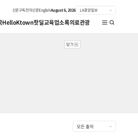
신문구독
전자신문
English
August 6, 2026
국
HelloKtown
핫딜
교육
업소록
의료관광