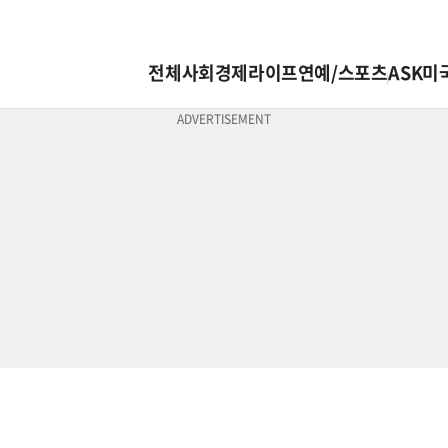
전체
사회
경제
라이프
연예/스포츠
ASK미