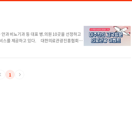
안과 비뇨기과 등 대표 병.의원 10곳을 선정하고
 서비스를 제공하고 있다. 대한의료관광진흥협회는
고국 의료관광 서비스를 지난 7월 1일부터 운영하
등 최적화된 의료 서비스 제공을 위해 최초로 진행
능한 병원은 내과 진료를 위한 '필메디스의원'과
과 진료 병원인 '트리니티여성의원'과 '차여성의학
'CK성모안과의원' 비뇨기과 진료의 '해피비뇨기과의
1
는 진료과목을 선택하여 1:1 맞춤 예약이 가능하다.
관광 연계 프로그램도 마련했다. 대한의료관광진흥
 진료와 검사 수술 등을 원하는 교민들이 직접 병원
미국 대비 훨씬 저렴한 가격에 최고 수준의 의료 서비
이 고국 방문 시 진료를 위한 예약을 완료했고 다른
으로도 고국 의료관광 문의가 오고 있다"고 밝혔
황'에 따르면 2021년 전 세계 재외동포는 732만
 263만 명의 한인이 거주 중이다. 하지만 해외
료비 언어 문제 의료 서비스에 대한 신뢰 등 다양