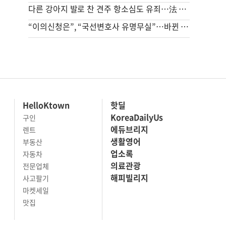
다른 강아지 발로 찬 견주 항소심도 유죄…法 “날아갈 정도로 세게 차”
“이의신청은”, “국선변호사 유명무실”…바뀐 형소법에 경찰청 달려간 피해자단체
HelloKtown
핫딜
KoreaDailyUs
구인
에듀브리지
렌트
생활영어
부동산
업소록
자동차
의료관광
전문업체
해피빌리지
사고팔기
마켓세일
맛집