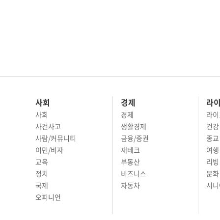
사회
경제
라
사회
경제
라이
사건사고
생활경제
건강
사람/커뮤니티
금융/증권
종교
이민/비자
재테크
여행 
교육
부동산
리빙
정치
비즈니스
문화 
국제
자동차
시니
오피니언