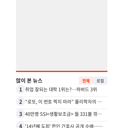
많이 본 뉴스
전체
로컬
1
11
취업 잘되는 대학 1위는?…하버드 3위
유학생
2
12
“로또, 이 번호 찍지 마라” 물리학자의 당첨금 높이는 비밀
3
13
40만명 SSI<생활보조금> 월 331불 깎이나
4
14
'14년째 도피' 한인 간호사 공개 수배…메디케어 사기 유죄