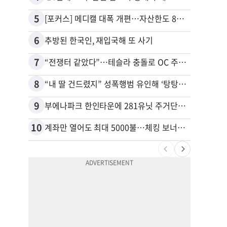
5
15
[포커스] 메디캘 대폭 개편…자산한도 84% 축소
6
16
추방된 한국인, 재입국해 또 사기
7
17
“전쟁터 같았다”…테슬라 충돌로 OC 주택 4채 파손
8
18
“내 딸 건드렸지” 성폭행범 유인해 ‘탕탕’…아빠의 복수 결말
9
19
부에나파크 한인타운에 281유닛 주거단지 들어선다
10
20
계좌만 열어도 최대 5000불…체킹 보너스 무한 경쟁