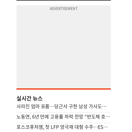
실시간 뉴스
사라진 엄마 유품…당근서 구한 남성 가사도우미가 범인이었다
노동연, 6년 만에 고용률 하락 전망 “반도체 호황, 고용 파급 적어”
포스코퓨처엠, 첫 LFP 양극재 대형 수주…ESS 공략 본격화