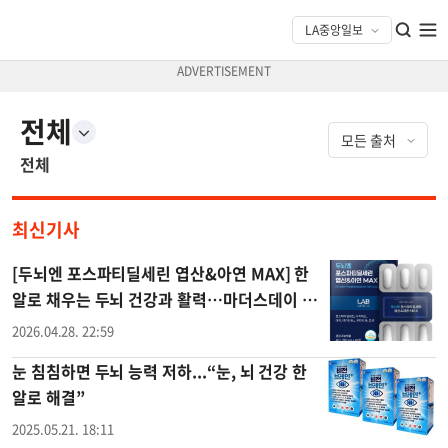
전체
전체
최신기사
[두뇌엔 포스파티딜세린 엽산&아연 MAX] 한
알로 채우는 두뇌 건강과 활력…마더스데이 인
기 선물
2026.04.28. 22:59
눈 침침하면 두뇌 능력 저하...“눈, 뇌 건강 한
알로 해결”
2025.05.21. 18:11