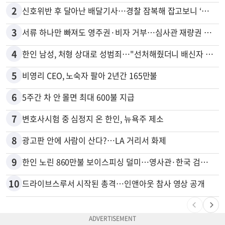
2
신호위반 후 달아난 배달기사…경찰 잠복해 잡고보니 ‘반전’
3
서류 하나만 빠져도 영주권·비자 거부…심사관 재량권 대폭 확대
4
한인 남성, 처형 상대로 성범죄…"선처해줬더니 배신자 취급"
5
비영리 CEO, 노숙자 팔아 2년간 165만불
6
5주간 차 안 몰면 최대 600불 지급
7
변호사시험 중 심정지 온 한인, 뉴욕주 제소
8
광고판 안에 사람이 산다?…LA 거리서 화제
9
한인 노린 860만불 보이스피싱 덜미…영사관·한국 검찰 사칭
10
드라이브스루서 시작된 총격…인앤아웃 참사 영상 공개