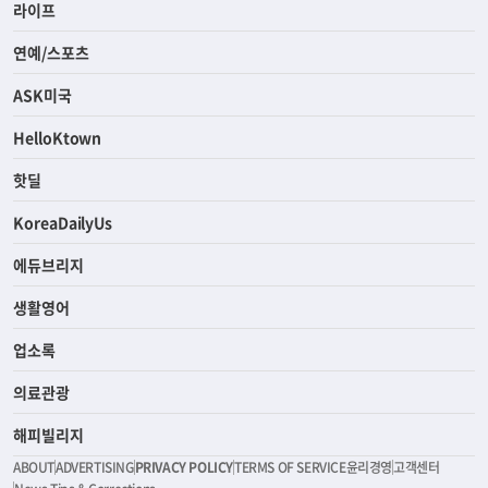
라이프
연예/스포츠
ASK미국
HelloKtown
핫딜
KoreaDailyUs
에듀브리지
생활영어
업소록
의료관광
해피빌리지
ABOUT
ADVERTISING
PRIVACY POLICY
TERMS OF SERVICE
윤리경영
고객센터