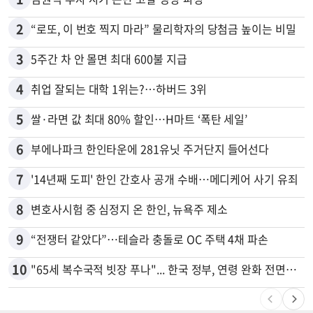
2
“로또, 이 번호 찍지 마라” 물리학자의 당첨금 높이는 비밀
3
5주간 차 안 몰면 최대 600불 지급
4
취업 잘되는 대학 1위는?…하버드 3위
5
쌀·라면 값 최대 80% 할인…H마트 ‘폭탄 세일’
6
부에나파크 한인타운에 281유닛 주거단지 들어선다
7
'14년째 도피' 한인 간호사 공개 수배…메디케어 사기 유죄
8
변호사시험 중 심정지 온 한인, 뉴욕주 제소
9
“전쟁터 같았다”…테슬라 충돌로 OC 주택 4채 파손
10
"65세 복수국적 빗장 푸나"... 한국 정부, 연령 완화 전면 추진