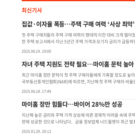
최신기사
집값·이자율 폭등…주택 구매 여력 ‘사상 최악’
첫 주택 구매자들의 주택 구매 여력이 팬데믹 이전 대비 크게 떨어
한 주택 보고서에서 지난 5년간 주택 가격과 모기지 금리가 급등하면
난해 주택을 구매하기 위해 소득에서 부담해야 하는 비율이 2019년
2025.06.19. 19:00
면, 2019년에 월 소득의 40%를 모기지에 할당하던 첫 주택 구매
면 소득의 58%를 모기지로 지출해야 한다. 이는 일반적으로 권장
자녀 주택 지원도 전략 필요…마이홈 문턱 높아
배에 달한다. 또한 주거 외 지출을 전체 소득의 약 20% 수준까지 
세히 살펴보면, 지난 2019년 중간 월 소득은 4130달러, 모기지 
최근 마이홈 장만 문턱이 첫 주택 구매자들에게 가혹할 정도로 높아
0%를 주거비로 지출해야 했다. 그러나 5년 뒤인 지난해에는 월 소득
국부동산중개인협회(NAR)에 따르면, 지난해 첫 주택 구매자 비율은
기지 비용은 두 배가 넘는 102.9% 증가한 3351달러로, 소득 증가
로 인해 젊은 세대가 집을 마련하기 어려워졌기 때문으로 분석된다. 
2025.06.18. 17:49
년까지 주택 가격과 이자율이 가계 소득 증가보다 훨씬 빠르게 상
매하거나 지원하는 것은 세금, 법률, 재정 측면에서 신중한 계획이 
로 떨어졌다”고 분석했다. 전문가들은 단순히 이자와 원금 상환의 
택지가 있다. 첫 번째는 자녀의 주택 구매를 위한 다운페이먼트를 
마이홈 장만 힘들다…바이어 28%만 성공
먼트 비용 부담 증가, 재산세 상승, 보험료와 마감 비용 등 각종 
세금 없이 줄 수 있고, 부부라면 최대 3만8000달러까지 가능하다.
진단했다. 리얼터닷컴의 다니엘 헤일 수석 이코노미스트는 “주택 
할 수 있는 은행 거래 내역 등이 요구된다. 두 번째는 부모가 집을
지난해 높은 금리와 주택 가격 상승에 따른 경제적 어려움 속에 주택 
아니지만, 과거보다 훨씬 심각해졌다”고 지적했다. 한편 주택 렌트
을 갖추지 못한 경우 유효한 대안이 될 수 있다. 이때는 세법상 렌
련에 성공한 것으로 나타났다. 금융 정보업체 너드월렛이 최근 발
께 발표된 JP모건의 또 다른 보고서에 의하면 지난 2021년 8월부터 
점에 유의해야 한다. 자녀가 무상으로 거주한다면 해당 혜택을 받
계획했던 사람 중 단 28%만이 구매에 성공했다. 보고서는 지난 20
2025.01.29. 20:12
6% 상승했다. 노동통계국의 평균 렌트비 증가 폭인 연 6.1%와 
이 경우 집값에 대한 지분을 사전에 정해두고, 향후 집을 매도할 때
동안 모기지 금리가 두 배 이상 올라 6% 후반대를 웃돈 것에 따