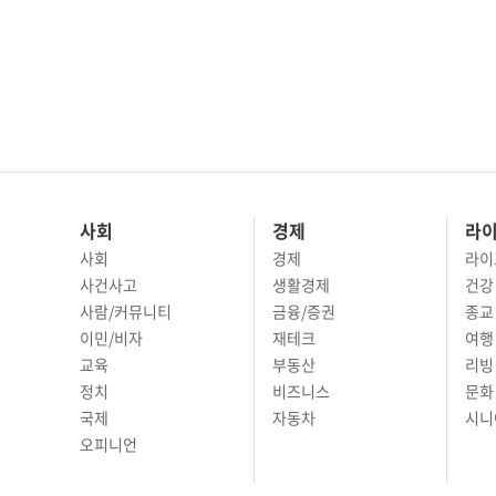
사회
경제
라
사회
경제
라이
사건사고
생활경제
건강
사람/커뮤니티
금융/증권
종교
이민/비자
재테크
여행 
교육
부동산
리빙
정치
비즈니스
문화 
국제
자동차
시니
오피니언