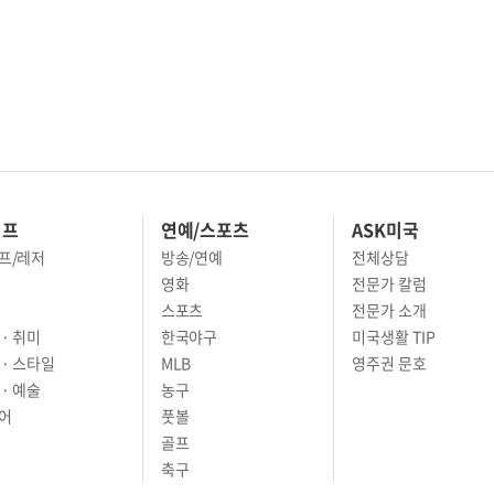
이프
연예/스포츠
ASK미국
프/레저
방송/연예
전체상담
영화
전문가 칼럼
스포츠
전문가 소개
· 취미
한국야구
미국생활 TIP
 · 스타일
MLB
영주권 문호
· 예술
농구
어
풋볼
골프
축구