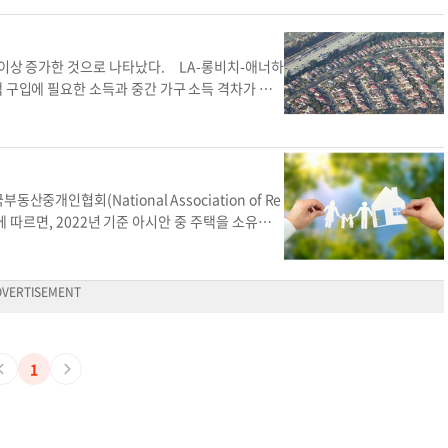
는 ‘심각한 렌트 부담’ 상태로 밀어 넣었다고 설
대출 상품을 취급하는 은행이 제한적이라는 것도 고려해야 한다. 이러한 결정에 앞
했다. 이어 16%는 오퍼를 제안했으나 성사되지 않
 1~2% 줄여 렌트비 증가를 상쇄했다고 덧붙였다.
가장 중요하다고 전했다. 집을 고르는 과정에서부터 계약 협상까지 어느 정도
롭지 않은 주택 시장을 이유로 꼽았다. 또 제한된 매
다는 우려가 나온다. 보고서는 “렌트비 급등은 저소
수 있다고 덧붙였다. 자녀가 주택 소유 이후 관리비, 세금, 유지보수 비용 등을
상승하는 주택 보험 비용 등의 문제도 이들의 주택 구
 이상 증가한 것으로 나타났다. LA-롱비치-애너하
으로 경제를 악화시킬 컷”이라고 지적했다. 한편
모기지를 지원해주는 것만으로는 자립적인 주택 소유가 어려울 수 있기 때문이다.
은 “집값이 구매자들의 소득 상승 폭을 웃도는 수
 구입에 필요한 소득과 중간 가구 소득 격차가 가
결되기 어렵고, 집값이 비싼 지역에선 소득계층별
해야 한다. 자녀의 주택 마련을 돕기 위해 은퇴 자금을 조기에 인출하면 10%의
 부족에 따른 경쟁으로 많은 구매자는 주택 구매를
 소득 사이의 격차가 큰 상위 5개 대도시 지역에 L
 주택 구매자들 주택 보고서 구매 여력 박낙희 주
 된다. 이에 전문가들은 어떤 상황에서도 부모 본인의 재정적 안정을 해치는 일
해가 첫 주택 구매자들에게 특히 힘든 상황이었을
표 참조〉 리얼터닷컴 연구에 따르면 LA 대도시 지
들 주택 소유 자립적인 주택
들이 준비한 구매 예산으로 시장에서 거래되는 주택
% 상승했다. 주택 구입에 필요한 소득은 2016년 1
면 응답자들이 계획한 주택 구매 예산의 중간값은
16년 LA 중간 가구 소득은 6만5950달러로 중간
42만400달러에 크게 못 미치는 수준이다. 실제로
8만6000달러 정도였다. 8년이 지난 2024년에는
인협회(National Association of Re
주택 구매자는 전체 주택 거래의 24%에 불과했으
 위해 필요한 가구 소득 33만5000달러와 격차가
서에 따르면, 2022년 기준 아시안 중 주택을 소유한
집계하기 시작한 이래 가장 낮은 비율이다. 주택을 소
나 존스는 “소득과 주택 가격의 격차가 클수록 주
0년간 아시안 주택소유비율은 6.1%포인트나 높아져
이유로 ‘생활비가 비싸서’를 가장 많이 꼽았다. 전
어 두 번째로 격차가 심한 샌호세 대도시 지역(샌
은 같은 기간 주택소유비율이 45.7%에서 51.
같은 답변을 골랐다. 첫 주택 구매자들은 또한 33%
고-출라비스타-칼스배드)도 주택구매자가 현실적으
2.3%로 3.1%포인트 올랐다. 흑인 주택소유비율은
적어서’, ‘크레딧점수가 낮아서’라고 답해, 주택을 소
각 140만 달러와 약 100만 달러로 올랐다. 샌디
지난 10년간 주택을 새롭게 보유한 아시안은 150만
리한 상태인 것으로 나타났다. 반면 주택 소유주들
소득이 필요하고 샌호세 지역에서는 이보다 10만 달
은 사우스캐롤라이나주로, 아시안 74%가 집을 갖
이 가장 높았다. 주택을 내놓지 않고 매물 공급이 감
족한 매물과 여전히 강한 수요로 주택 가격이 상승
도 아시안들의 주택소유비율이 높았다. 전국서 한인수
1
 전문가들은 모기지 이자율이 다시 3%대로 하락
있다”고 분석했다. 소득과 주택 가격의 격차가 커
 2위인 뉴욕주(53%)보다는 높았지만, 4위인 뉴저
의 기준이 될 것이라는 사실을 인지해야 한다고 조언
시 지역에서도 주택 구입에 필요한 소득이 중간 소
곳은 노스다코타주(28%), 사우스다코타주(3
어 주택 구매자들 모기지 이자율 주택 매물
와 79만 달러다. 보스턴에서 중간 가격의 주택을
형태 세입자로 거주하는 아시안 중 집을 구매할 수 있
한 것으로 집계됐다. 이와 다르게 실제 소득과 중간
는 아시안 중 단 13%만이 집을 살 능력이 되는