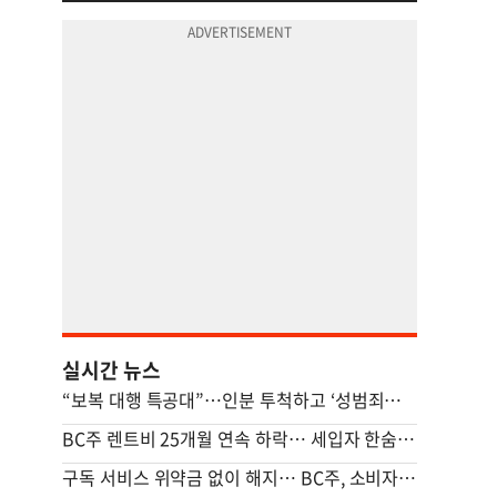
실시간 뉴스
“보복 대행 특공대”…인분 투척하고 ‘성범죄자’ 전단지 뿌린 20대 결국
BC주 렌트비 25개월 연속 하락… 세입자 한숨 돌리나
구독 서비스 위약금 없이 해지… BC주, 소비자 보호 조치 가동