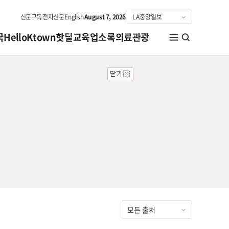
신문구독
전자신문
English
August 7, 2026
국
HelloKtown
핫딜
교육
업소록
의료관광