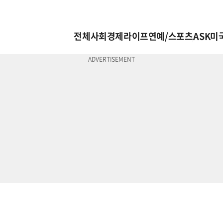
전체
사회
경제
라이프
연예/스포츠
ASK미