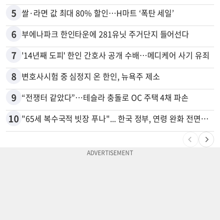
5
쌀·라면 값 최대 80% 할인…H마트 ‘폭탄 세일’
6
부에나파크 한인타운에 281유닛 주거단지 들어선다
7
'14년째 도피' 한인 간호사 공개 수배…메디케어 사기 유죄
8
변호사시험 중 심정지 온 한인, 뉴욕주 제소
9
“전쟁터 같았다”…테슬라 충돌로 OC 주택 4채 파손
10
"65세 복수국적 빗장 푸나"... 한국 정부, 연령 완화 전면 추진