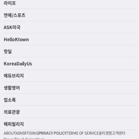
라이프
연예/스포츠
ASK미국
HelloKtown
핫딜
KoreaDailyUs
에듀브리지
생활영어
업소록
의료관광
해피빌리지
ABOUT
ADVERTISING
PRIVACY POLICY
TERMS OF SERVICE
윤리경영
고객센터