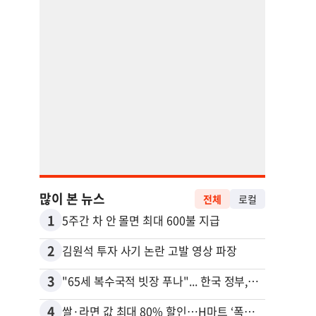
많이 본 뉴스
전체
로컬
1
11
5주간 차 안 몰면 최대 600불 지급
2
12
김원석 투자 사기 논란 고발 영상 파장
3
13
"65세 복수국적 빗장 푸나"... 한국 정부, 연령 완화 전면 추진
4
14
쌀·라면 값 최대 80% 할인…H마트 ‘폭탄 세일’