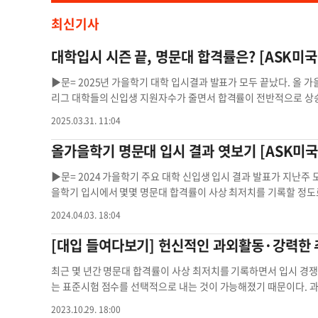
최신기사
대학입시 시즌 끝, 
▶문= 2025년 가을학기 대학 입시결과 발표가 모두 끝났다. 올
리그 대학들의 신입생 지원자수가 줄면서 합격률이 전반적으로 상승했다
5명이 합격했다. 합격률은 지난해의 3.7%보다 높아졌고, 지원자수
2025.03.31. 11:04
7%보다 높은 수치이다. 모두 5만 9616명이 지원했다. 2024년
나타났다. 이는 지난해 5.40%보다 약간 상승한 것이다. 올 가을
올가을학기 명문대 입시 결과 엿보기 [ASK미국
리지 합격률은 6%로 조사됐다. 이는 지난해의 5.3%보다 높다. 
을 공개하지 않았지만 올 가을학기 모두 5824명이 합격했다고 발표
▶문= 2024 가을학기 주요 대학 신입생 입시 결과 발표가 지난주
원했고, 지원자수가 작년보다 7000명 증가했다는 것 외에 다른 
을학기 입시에서 몇몇 명문대 합격률이 사상 최저치를 기록할 정도
다. 유펜의 경우 이번 입시가 테스트 옵셔널의 마지막 해이다. 일
3.7%를 기록, 많은 학생 및 학부모들을 놀라게 했다. 모두 5만 7
2024.04.03. 18:04
과 무관치 않아 보인다. 아이비리그 대학 중 2026년 가을학기 입
은 773명으로 나타났다. 하버드대는 총 5만 4008명이 지원에 3.
나머지는 모두 SAT, ACT 등 표준시험 점수 제출을 의무화했다. 다
명, 조기전형에서는 692명이 각각 합격했다. 올가을학기 하버드대 
[대입 들여다보기] 헌신적인 과외활동·강력한
7%, 보스턴 칼리지 12.6%, 보스턴 유니버시티 11.8%, 노스웨스턴대
로 총 6만 248명이 지원했고, 그중 3.8%인 2319명이 합격 통보
5%, 웰즐리 칼리지13.3%, 윌리엄스 칼리지 8.5% 등이다. 
명이 합격했다. 브라운대는 RD로 총 1623명, 얼리 디시전(ED)으
최근 몇 년간 명문대 합격률이 사상 최저치를 기록하면서 입시 경쟁
은 어느 대학에 등록해야 할지 고민하는 모습이다. 결정을 내리는 것이
5.2%를 기록했다. 이는 브라운대 역사상 세 번째로 낮은 합격률이
는 표준시험 점수를 선택적으로 내는 것이 가능해졌기 때문이다. 과거 
요소를 종합적으로 고려해야 한다. 대부분 학생들은 ‘내셔널 디시전데이(
대는 총 3만 2459명이 원서를 넣어 7.5%에 해당하는 2439명이 
학들이 테스트 옵셔널 정책을 도입해 지원자들은 표준시험 점수 없이
2023.10.29. 18:00
을 정해서 학교에 통보해야 한다. 학생들이 자신에게 가장 어울리는 
다. RD 합격률은 4.1%, 전체 합격률은 5.1%로 둘 다 역대 최저
적 신분과 크게 상관 관계가 있다는 연구 결과가 보여주듯 테스트