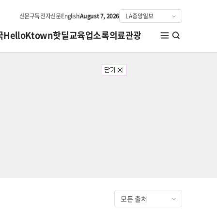
신문구독
전자신문
English
August 7, 2026
국
HelloKtown
핫딜
교육
업소록
의료관광