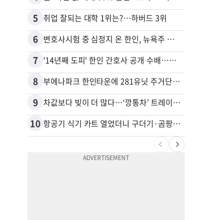
5
15
취업 잘되는 대학 1위는?…하버드 3위
6
16
변호사시험 중 심정지 온 한인, 뉴욕주 제소
7
17
'14년째 도피' 한인 간호사 공개 수배…메디케어 사기 유죄
8
18
부에나파크 한인타운에 281유닛 주거단지 들어선다
9
19
차값보다 빚이 더 많다…‘깡통차’ 트레이드인 급증
10
20
항공기 식기 카트 열었더니 구더기·곰팡이…LAX 기내식 업체 논란