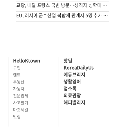
교황, 내달 프랑스 국빈 방문…성직자 성학대 피해자 만난다
EU, 러시아 군수산업 복합체 관계자 5명 추가 제재
HelloKtown
핫딜
KoreaDailyUs
구인
에듀브리지
렌트
생활영어
부동산
업소록
자동차
의료관광
전문업체
해피빌리지
사고팔기
마켓세일
맛집