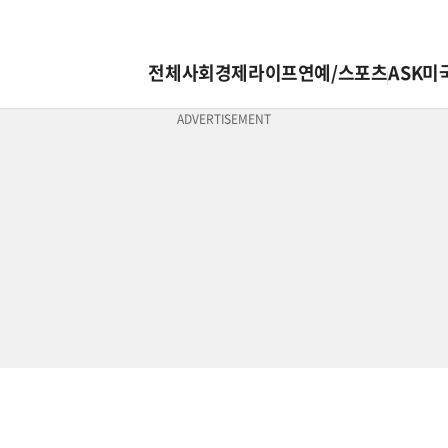
전체
사회
경제
라이프
연예/스포츠
ASK미