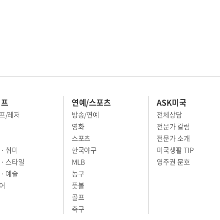
이프
연예/스포츠
ASK미국
프/레저
방송/연예
전체상담
영화
전문가 칼럼
스포츠
전문가 소개
· 취미
한국야구
미국생활 TIP
 · 스타일
MLB
영주권 문호
· 예술
농구
어
풋볼
골프
축구