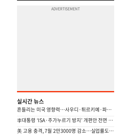
실시간 뉴스
흔들리는 미국 영향력…사우디·튀르키예·파키스탄 안보 손잡았다(종합)
李대통령 ‘ISA·주가누르기 방지’ 개편안 전면 재검토 지시
美 고용 충격, 7월 2만3000명 감소…실업률도 감소해 엇갈린 신호