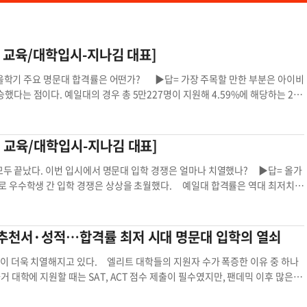
명문대 합격률은? [ASK미국 교육/대학입시-지나김 대표]
 가을학기 주요 명문대 합격률은 어떤가? ▶답= 가장 주목할 만한 부분은 아이비
는 점이다. 예일대의 경우 총 5만227명이 지원해 4.59%에 해당하는 230
는 700명이나 감소했다. 컬럼비아대 합격률은 4.29%로 이 또한 지난해의 3.
에 비해 지원자수가 630명 감소한 것으로 나타났다. 브라운대 합격률은 5.65%로
학기 모두 4만2765명이 지원했는데 지난해보다 6000명이 줄었다. 다트머스 칼
 교육/대학입시-지나김 대표]
지원자수는 총 2만8230명으로 지난해보다 3000명 감소했다. 코넬대는 합격률
했다. 이는 지난해보다 700명 늘어난 수치이다. 유펜은 총 7만2000명이 지
 모두 끝났다. 이번 입시에서 명문대 입학 경쟁은 얼마나 치열했나? ▶답= 올가
정보는 공개하지 않았으며 하버드대는 올 가을에 입시관련 정보를 발표할 전망이
로 우수학생 간 입학 경쟁은 상상을 초월했다. 예일대 합격률은 역대 최저치인
부 아이비리그 대학들의 지원자수가 줄어든 것은 테스트 옵셔널 정책이 폐지된 것
465명이 지원해 2146명이 합격 통보를 받았다. 지원자 중 대기자 명단에 든 학생
시에서도 테스트 옵셔널 정책을 유지할 곳은 프린스턴과 컬럼비아 두 곳 뿐이다.
59%에 해당하는 1937명이 합격의 기쁨을 누렸다. 정시 지원(RD)에서는 1245
른 명문대들의 합격률을 살펴보면 USC 10.4%, MIT 4.5%, 앰허스트 칼리지
지원자 수는 지난해보다 5.14% 감소했다. 컬럼비아 대는 정시 지원(RD)으
 추천서·성적…합격률 최저 시대 명문대 입학의 열쇠
 7%, 노터데임대 9%, NYU 7.7%, 스와스모어 칼리지 7.4%, 터프츠대 10.
를 받았다. 다트머스 칼리지는 총 3만 1657명이 지원해 5.3%에 해당하는 1685
이제 올 가을학기 대학 입시결과 발표시즌이 마무리돼 복수의 대학에 합격한 학생들
로 898명이 각각 합격했다. 올가을학기 총 합격자 수는 2521명, 전체 합격률은
이 더욱 치열해지고 있다. 엘리트 대학들의 지원자 수가 폭증한 이유 중 하나
 간단하지는 않다. 학교 명성, 전공, 개인 취향, 가정의 재정상황 등 여러 가지
다. 노스웨스턴대는 총 5만 명이 넘게 지원해 7.5%의 합격률을 보였다. 라이스
대학에 지원할 때는 SAT, ACT 점수 제출이 필수였지만, 팬데믹 이후 많은 대
National Decision Day)’ 라고 불리는 5월1일까지 진학할 대학 한곳
합격했다. 듀크대는 RD로 총 4만 7951명이 지원해 1984명이 합격 통보를 받았
 톱 대학에 원서를 낼 수 있게 됐다. 표준시험 점수가 지원자 가정의 사회경제
대학을 선택하는 현명한 결정을 내리기를 바란다. ▶문의: (855)466-2783
치를 나타냈다. ED로는 6240명이 지원해 806명이 입학허가를 받았다. ED 합격률
 옵셔널 정책의 찬성론자들은 이 정책으로 인해 대학 입시가 전보다 공정해졌고