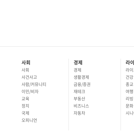
사회
경제
라
사회
경제
라이
사건사고
생활경제
건강
사람/커뮤니티
금융/증권
종교
이민/비자
재테크
여행 
교육
부동산
리빙
정치
비즈니스
문화 
국제
자동차
시니
오피니언