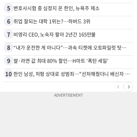
5
변호사시험 중 심정지 온 한인, 뉴욕주 제소
6
취업 잘되는 대학 1위는?…하버드 3위
7
비영리 CEO, 노숙자 팔아 2년간 165만불
8
“내가 운전한 게 아니다”…과속 티켓에 오토파일럿 탓한 운전자
9
쌀·라면 값 최대 80% 할인…H마트 ‘폭탄 세일’
10
한인 남성, 처형 상대로 성범죄…"선처해줬더니 배신자 취급"