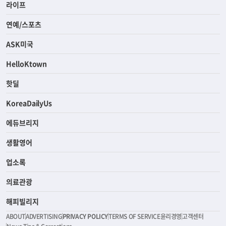
라이프
연예/스포츠
ASK미국
HelloKtown
핫딜
KoreaDailyUs
에듀브리지
생활영어
업소록
의료관광
해피빌리지
ABOUT
ADVERTISING
PRIVACY POLICY
TERMS OF SERVICE
윤리경영
고객센터