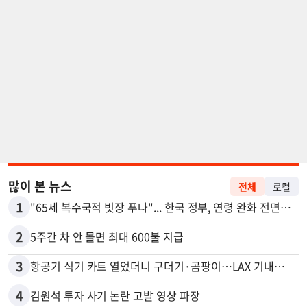
많이 본 뉴스
전체
로컬
1
"65세 복수국적 빗장 푸나"... 한국 정부, 연령 완화 전면 추진
2
5주간 차 안 몰면 최대 600불 지급
3
항공기 식기 카트 열었더니 구더기·곰팡이…LAX 기내식 업체 논란
4
김원석 투자 사기 논란 고발 영상 파장