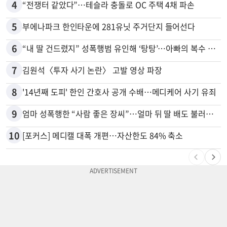
4
“전쟁터 같았다”…테슬라 충돌로 OC 주택 4채 파손
5
부에나파크 한인타운에 281유닛 주거단지 들어선다
6
“내 딸 건드렸지” 성폭행범 유인해 ‘탕탕’…아빠의 복수 결말
7
김원석〈투자 사기 논란〉 고발 영상 파장
8
'14년째 도피' 한인 간호사 공개 수배…메디케어 사기 유죄
9
엄마 성폭행한 “사람 좋은 장씨”…얼마 뒤 딸 배도 불러왔다
10
[포커스] 메디캘 대폭 개편…자산한도 84% 축소