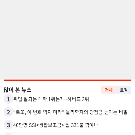
많이 본 뉴스
전체
로컬
1
취업 잘되는 대학 1위는?…하버드 3위
2
“로또, 이 번호 찍지 마라” 물리학자의 당첨금 높이는 비밀
3
40만명 SSI<생활보조금> 월 331불 깎이나