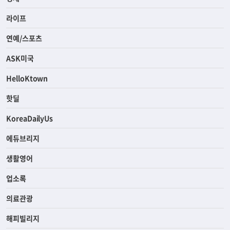
라이프
연예/스포츠
ASK미국
HelloKtown
핫딜
KoreaDailyUs
에듀브리지
생활영어
업소록
의료관광
해피빌리지