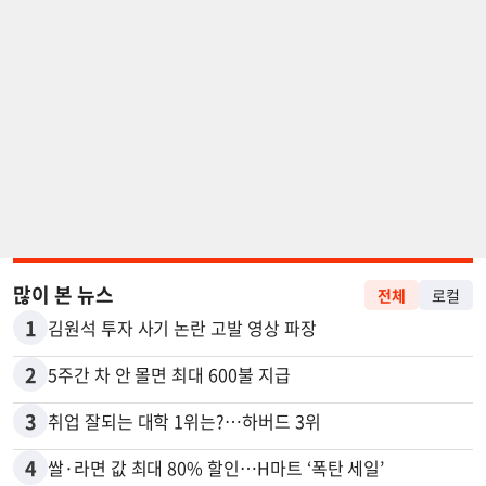
많이 본 뉴스
전체
로컬
1
김원석 투자 사기 논란 고발 영상 파장
2
5주간 차 안 몰면 최대 600불 지급
3
취업 잘되는 대학 1위는?…하버드 3위
4
쌀·라면 값 최대 80% 할인…H마트 ‘폭탄 세일’