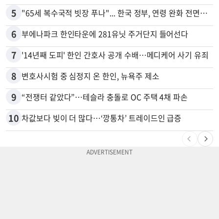
5
"65세 복수국적 빗장 푸나"... 한국 정부, 연령 완화 전면 추진
6
부에나파크 한인타운에 281유닛 주거단지 들어선다
7
'14년째 도피' 한인 간호사 공개 수배…메디케어 사기 유죄
8
변호사시험 중 심정지 온 한인, 뉴욕주 제소
9
“전쟁터 같았다”…테슬라 충돌로 OC 주택 4채 파손
10
차값보다 빚이 더 많다…‘깡통차’ 트레이드인 급증