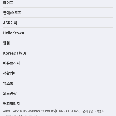
라이프
연예/스포츠
ASK미국
HelloKtown
핫딜
KoreaDailyUs
에듀브리지
생활영어
업소록
의료관광
해피빌리지
ABOUT
ADVERTISING
PRIVACY POLICY
TERMS OF SERVICE
윤리경영
고객센터