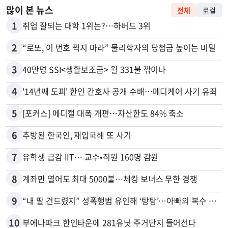
많이 본 뉴스
전체
로컬
1
취업 잘되는 대학 1위는?…하버드 3위
2
“로또, 이 번호 찍지 마라” 물리학자의 당첨금 높이는 비밀
3
40만명 SSI<생활보조금> 월 331불 깎이나
4
'14년째 도피' 한인 간호사 공개 수배…메디케어 사기 유죄
5
[포커스] 메디캘 대폭 개편…자산한도 84% 축소
6
추방된 한국인, 재입국해 또 사기
7
유학생 급감 IIT… 교수•직원 160명 감원
8
계좌만 열어도 최대 5000불…체킹 보너스 무한 경쟁
9
“내 딸 건드렸지” 성폭행범 유인해 ‘탕탕’…아빠의 복수 결말
10
부에나파크 한인타운에 281유닛 주거단지 들어선다