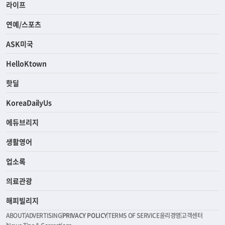
라이프
연예/스포츠
ASK미국
HelloKtown
핫딜
KoreaDailyUs
에듀브리지
생활영어
업소록
의료관광
해피빌리지
ABOUT
ADVERTISING
PRIVACY POLICY
TERMS OF SERVICE
윤리경영
고객센터