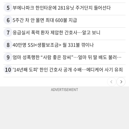
5
부에나파크 한인타운에 281유닛 주거단지 들어선다
6
5주간 차 안 몰면 최대 600불 지급
7
응급실서 폭력 환자 제압한 간호사…알고 보니
8
40만명 SSI<생활보조금> 월 331불 깎이나
9
엄마 성폭행한 “사람 좋은 장씨”…얼마 뒤 딸 배도 불러왔다
10
'14년째 도피' 한인 간호사 공개 수배…메디케어 사기 유죄