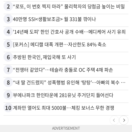
2
“로또, 이 번호 찍지 마라” 물리학자의 당첨금 높이는 비밀
3
40만명 SSI<생활보조금> 월 331불 깎이나
4
'14년째 도피' 한인 간호사 공개 수배…메디케어 사기 유죄
5
[포커스] 메디캘 대폭 개편…자산한도 84% 축소
6
추방된 한국인, 재입국해 또 사기
7
“전쟁터 같았다”…테슬라 충돌로 OC 주택 4채 파손
8
“내 딸 건드렸지” 성폭행범 유인해 ‘탕탕’…아빠의 복수 결말
9
부에나파크 한인타운에 281유닛 주거단지 들어선다
10
계좌만 열어도 최대 5000불…체킹 보너스 무한 경쟁