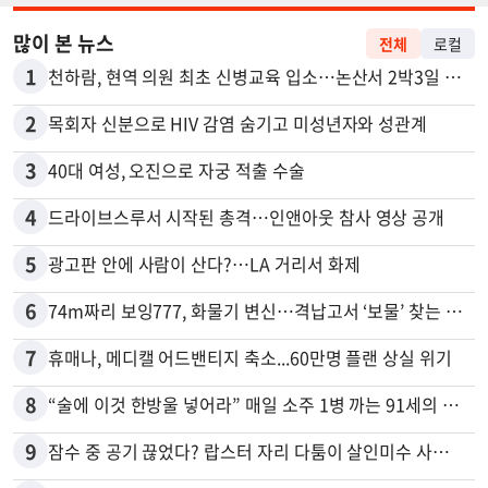
많이 본 뉴스
전체
로컬
1
천하람, 현역 의원 최초 신병교육 입소…논산서 2박3일 생활
2
목회자 신분으로 HIV 감염 숨기고 미성년자와 성관계
3
40대 여성, 오진으로 자궁 적출 수술
4
드라이브스루서 시작된 총격…인앤아웃 참사 영상 공개
5
광고판 안에 사람이 산다?…LA 거리서 화제
6
74m짜리 보잉777, 화물기 변신…격납고서 ‘보물’ 찾는 인천공항
7
휴매나, 메디캘 어드밴티지 축소...60만명 플랜 상실 위기
8
“술에 이것 한방울 넣어라” 매일 소주 1병 까는 91세의 철칙
9
잠수 중 공기 끊었다? 랍스터 자리 다툼이 살인미수 사건으로