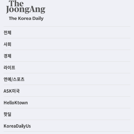
전체
사회
경제
라이프
연예/스포츠
ASK미국
HelloKtown
핫딜
KoreaDailyUs