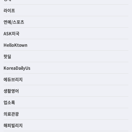
라이프
연예/스포츠
ASK미국
HelloKtown
핫딜
KoreaDailyUs
에듀브리지
생활영어
업소록
의료관광
해피빌리지