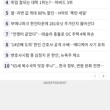
4
취업 잘되는 대학 1위는?…하버드 3위
5
쌀·라면 값 최대 80% 할인…H마트 ‘폭탄 세일’
6
부에나파크 한인타운에 281유닛 주거단지 들어선다
7
“전쟁터 같았다”…테슬라 충돌로 OC 주택 4채 파손
8
'14년째 도피' 한인 간호사 공개 수배…메디케어 사기 유죄
9
변호사시험 중 심정지 온 한인, 뉴욕주 제소
10
"65세 복수국적 빗장 푸나"... 한국 정부, 연령 완화 전면 추진