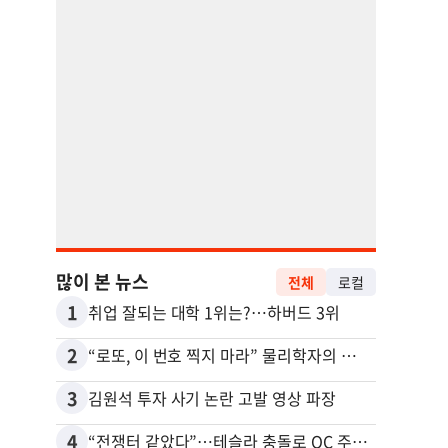
많이 본 뉴스
전체
로컬
1
11
취업 잘되는 대학 1위는?…하버드 3위
2
12
“로또, 이 번호 찍지 마라” 물리학자의 당첨금 높이는 비밀
3
13
김원석 투자 사기 논란 고발 영상 파장
4
14
“전쟁터 같았다”…테슬라 충돌로 OC 주택 4채 파손