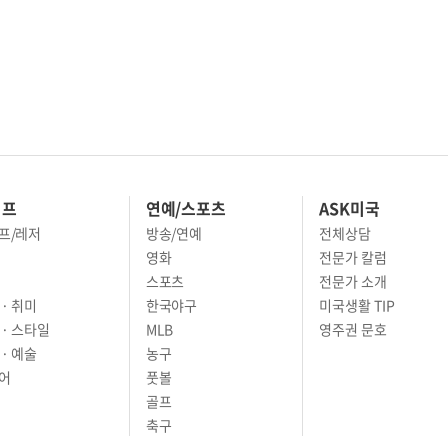
이프
연예/스포츠
ASK미국
프/레저
방송/연예
전체상담
영화
전문가 칼럼
스포츠
전문가 소개
· 취미
한국야구
미국생활 TIP
 · 스타일
MLB
영주권 문호
· 예술
농구
어
풋볼
골프
축구