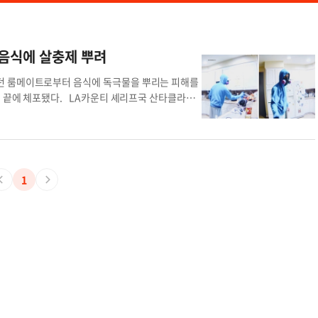
음식에 살충제 뿌려
던 룸메이트로부터 음식에 독극물을 뿌리는 피해를
치 끝에 체포됐다. LA카운티 셰리프국 산타클라리
부부는 집에 설치된 감시카메라 영상을 확인한 뒤, 룸
찰에 신고했다. 문제의 영상에는 가스마스크를 착
 커피포트, 팬트리 내부 식품 전반에 뿌리는 모습이
혔다. 피해자는 최근 병원 검사에서 간 손상 진단을
는 설명을 들었다고 전했다. 이 말을 계기로 집주인
1
는 것이다. 신고를 받고 출동한 셰리프국 요원들이
며 약 2시간 동안 대치를 벌였다. 경찰은 용의자가
응팀을 현장에 투입했다. 결국 용의자는 자진해서
의로 오염시킨 혐의’로 체포됐다. 현장 영상에는 방
는 장면도 포착됐다. 부부는 “지난 1년은 지옥 같
고 싶다”고 호소했다. 다만 이들은 용의자가 적절한
독극물 성분과 피해 범위를 포함해 사건 전반에 대
 살충제 불명 통증 정신건강 전문