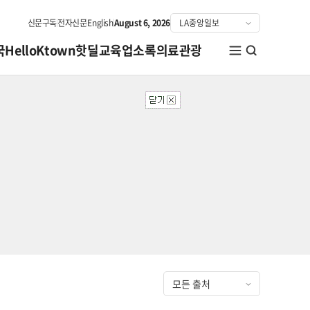
신문구독
전자신문
English
August 6, 2026
국
HelloKtown
핫딜
교육
업소록
의료관광