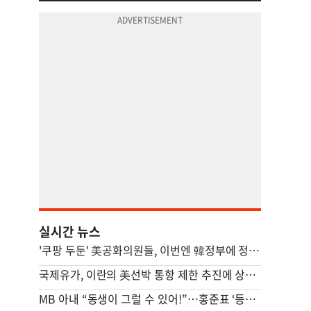
실시간 뉴스
'쿠팡 두둔' 美공화의원들, 이번엔 韓정부에 정통망법 압박 서한
국제유가, 이란의 美선박 통항 제한 추진에 상승…브렌트 4%↑
MB 아내 “동생이 그럴 수 있어!”…홍준표 ‘등짝 스매싱’ 사건 전말