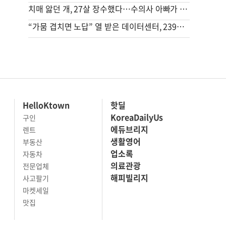
치매 앓던 개, 27살 장수했다…수의사 아빠가 사료에 탄 ‘이것’
“가뭄 겹치면 노답” 열 받은 데이터센터, 239조 쓸 판 [팩플]
HelloKtown
핫딜
KoreaDailyUs
구인
에듀브리지
렌트
생활영어
부동산
업소록
자동차
의료관광
전문업체
해피빌리지
사고팔기
마켓세일
맛집