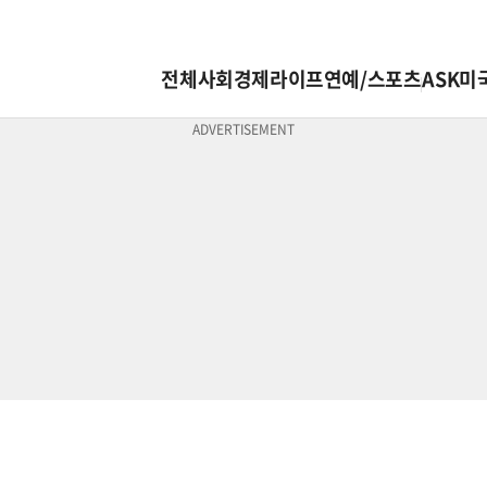
전체
사회
경제
라이프
연예/스포츠
ASK미