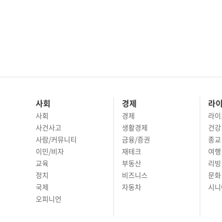
사회
경제
라
사회
경제
라이
사건사고
생활경제
건강
사람/커뮤니티
금융/증권
종교
이민/비자
재테크
여행 
교육
부동산
리빙
정치
비즈니스
문화 
국제
자동차
시니
오피니언