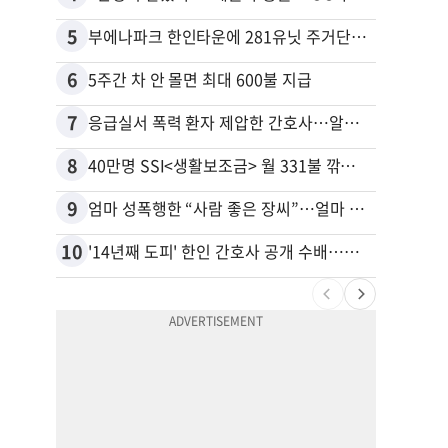
5
15
부에나파크 한인타운에 281유닛 주거단지 들어선다
6
16
5주간 차 안 몰면 최대 600불 지급
7
17
응급실서 폭력 환자 제압한 간호사…알고 보니
8
18
40만명 SSI<생활보조금> 월 331불 깎이나
9
19
엄마 성폭행한 “사람 좋은 장씨”…얼마 뒤 딸 배도 불러왔다
유학생
10
20
'14년째 도피' 한인 간호사 공개 수배…메디케어 사기 유죄