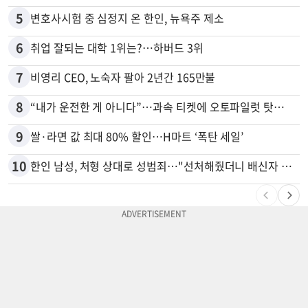
5
변호사시험 중 심정지 온 한인, 뉴욕주 제소
6
취업 잘되는 대학 1위는?…하버드 3위
7
비영리 CEO, 노숙자 팔아 2년간 165만불
8
“내가 운전한 게 아니다”…과속 티켓에 오토파일럿 탓한 운전자
9
쌀·라면 값 최대 80% 할인…H마트 ‘폭탄 세일’
10
한인 남성, 처형 상대로 성범죄…"선처해줬더니 배신자 취급"