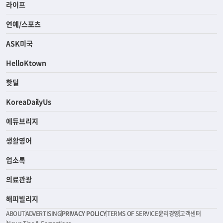
라이프
연예/스포츠
ASK미국
HelloKtown
핫딜
KoreaDailyUs
에듀브리지
생활영어
업소록
의료관광
해피빌리지
ABOUT
ADVERTISING
PRIVACY POLICY
TERMS OF SERVICE
윤리경영
고객센터