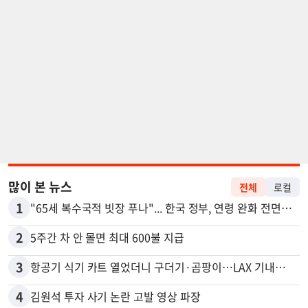
많이 본 뉴스
전체
로컬
1
"65세 복수국적 빗장 푸나"... 한국 정부, 연령 완화 전면 추진
2
5주간 차 안 몰면 최대 600불 지급
3
항공기 식기 카트 열었더니 구더기·곰팡이…LAX 기내식 업체 논란
4
김원석 투자 사기 논란 고발 영상 파장