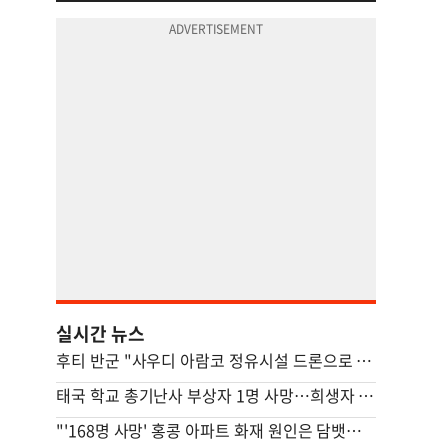
실시간 뉴스
후티 반군 "사우디 아람코 정유시설 드론으로 타격"(종합)
태국 학교 총기난사 부상자 1명 사망…희생자 8명으로 늘어
"'168명 사망' 홍콩 아파트 화재 원인은 담뱃불"…조사결과 발표