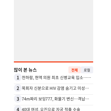
많이 본 뉴스
전체
로컬
1
11
천하람, 현역 의원 최초 신병교육 입소…논산서 2박3일 생활
2
12
목회자 신분으로 HIV 감염 숨기고 미성년자와 성관계
3
13
74m짜리 보잉777, 화물기 변신…격납고서 ‘보물’ 찾는 인천공항
포드 
4
14
40대 여성, 오진으로 자궁 적출 수술