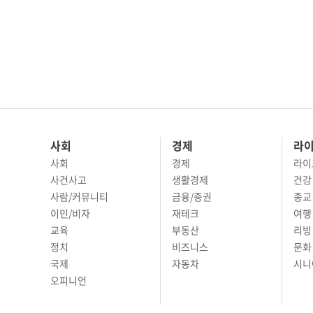
사회
경제
라
사회
경제
라이
사건사고
생활경제
건강
사람/커뮤니티
금융/증권
종교
이민/비자
재테크
여행 
교육
부동산
리빙
정치
비즈니스
문화 
국제
자동차
시니
오피니언