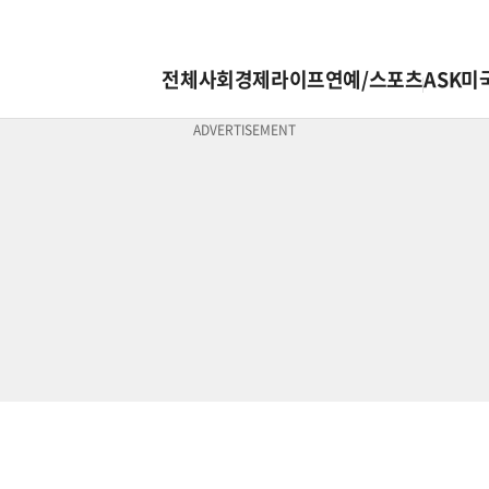
전체
사회
경제
라이프
연예/스포츠
ASK미