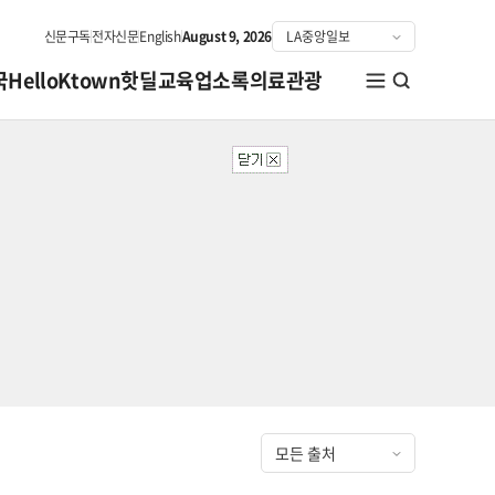
신문구독
전자신문
English
August 9, 2026
국
HelloKtown
핫딜
교육
업소록
의료관광