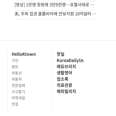
[영상] 1만명 정원에 3만9천명…유혈사태로 번진 스리랑카 교도소 폭동
美, 우파 집권 콜롬비아에 안보지원 10억달러 제공키로
HelloKtown
핫딜
KoreaDailyUs
구인
에듀브리지
렌트
생활영어
부동산
업소록
자동차
의료관광
전문업체
해피빌리지
사고팔기
마켓세일
맛집