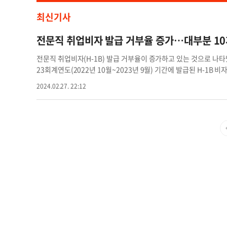
최신기사
전문직 취업비자 발급 거부율 증가…대부분 10
전문직 취업비자(H-1B) 발급 거부율이 증가하고 있는 것으로 나타났
23회계연도(2022년 10월~2023년 9월) 기간에 발급된 H-1B
프 행정 시대의 경우 평균 두 자릿수를 유지했던 H-1B 비자 거부
2024.02.27. 22:12
있는 만큼 상승세를 지켜봐야 한다고 설명했다. 특히 비자 발급이
부분이라며 구글, 아마존 등 대기업에 취업하지 않은 외국인 취업 
용주 톱 25위에 오른 대기업의 경우 비자 거부율이 평균 1~2%였으
외국인 인력을 1명 또는 2명을 채용한 기업체의 비자 발급 거부율은 
난해 H-1B 신청이 가장 많은 기업은 아마존으로 4052건을 접수했다.
역별로는 캘리포니아(1만9336건), 텍사스(1만7824건), 뉴저지(1
m
취업비자 전문직 비자발급 거부율 전문직 취업비자 거부율 증가