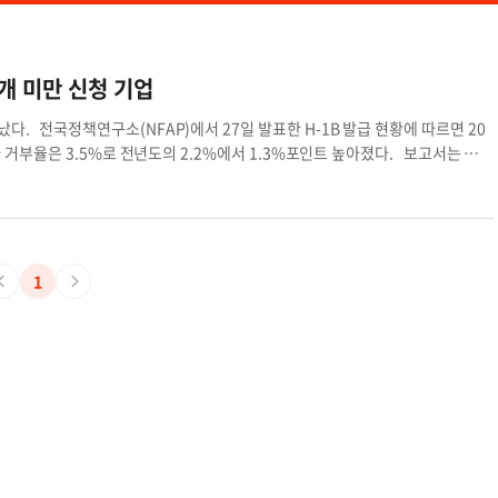
개 미만 신청 기업
다. 전국정책연구소(NFAP)에서 27일 발표한 H-1B 발급 현황에 따르면 20
 비자 거부율은 3.5%로 전년도의 2.2%에서 1.3%포인트 높아졌다. 보고서는 트럼
율보다는 여전히 낮지만 최근 들어 비자 발급에 필요한 신청서 심사 등을 강화하고
 거부된 고용주가 대부분 취업비자 신청서를 10개 미만 제출한 기업체들이 대
인력이 불이익을 받을 수 있다고 지적했다. 실제로 이 보고서는 외국인 최대 고
며, 100개 이상 신청서를 접수했을 경우 비자발급 거부율이 1.5%에 그쳤지만,
각각 4.7%, 4.1%로 3배 이상 높다고 밝혔다. 한편 이번 보고서에 따르면 지
1
 그 뒤로 코그니잔트(2597건), 인포시스(2171건), 구글(1267건) 등이다. 지
만710건), 뉴욕(9237건) 순이다. 장연화 기자
chang.nicole@koreadaily.co