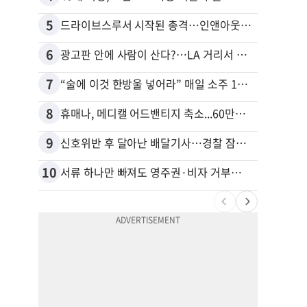
5
15
드라이브스루서 시작된 총격…인앤아웃 참사 영상 공개
6
16
광고판 안에 사람이 산다?…LA 거리서 화제
7
17
“술에 이것 한방울 넣어라” 매일 소주 1병 까는 91세의 철칙
8
18
휴매나, 메디캘 어드밴티지 축소...60만명 플랜 상실 위기
9
19
신호위반 후 달아난 배달기사…경찰 잠복해 잡고보니 ‘반전’
10
20
서류 하나만 빠져도 영주권·비자 거부…심사관 재량권 대폭 확대