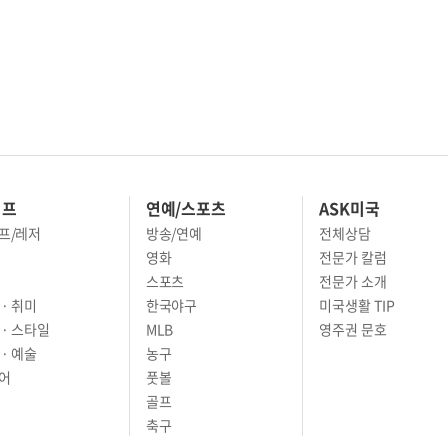
이프
연예/스포츠
ASK미국
프/레저
방송/연예
전체상담
영화
전문가 칼럼
스포츠
전문가 소개
· 취미
한국야구
미국생활 TIP
 · 스타일
MLB
영주권 문호
· 예술
농구
어
풋볼
골프
축구