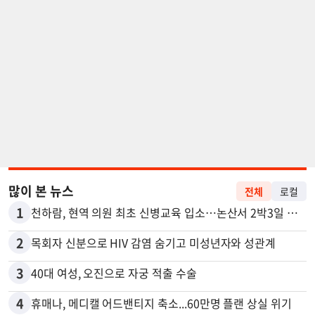
많이 본 뉴스
전체
로컬
1
천하람, 현역 의원 최초 신병교육 입소…논산서 2박3일 생활
2
목회자 신분으로 HIV 감염 숨기고 미성년자와 성관계
3
40대 여성, 오진으로 자궁 적출 수술
4
휴매나, 메디캘 어드밴티지 축소...60만명 플랜 상실 위기