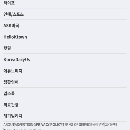
라이프
연예/스포츠
ASK미국
HelloKtown
핫딜
KoreaDailyUs
에듀브리지
생활영어
업소록
의료관광
해피빌리지
ABOUT
ADVERTISING
PRIVACY POLICY
TERMS OF SERVICE
윤리경영
고객센터