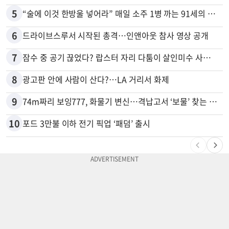
5
“술에 이것 한방울 넣어라” 매일 소주 1병 까는 91세의 철칙
6
드라이브스루서 시작된 총격…인앤아웃 참사 영상 공개
7
잠수 중 공기 끊었다? 랍스터 자리 다툼이 살인미수 사건으로
8
광고판 안에 사람이 산다?…LA 거리서 화제
9
74m짜리 보잉777, 화물기 변신…격납고서 ‘보물’ 찾는 인천공항
10
포드 3만불 이하 전기 픽업 ‘패덤’ 출시