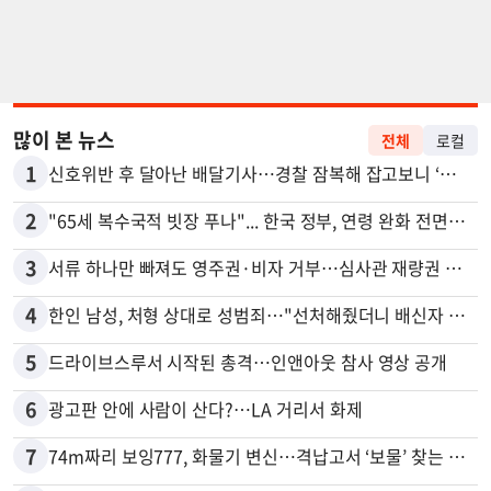
많이 본 뉴스
전체
로컬
1
신호위반 후 달아난 배달기사…경찰 잠복해 잡고보니 ‘반전’
2
"65세 복수국적 빗장 푸나"... 한국 정부, 연령 완화 전면 추진
3
서류 하나만 빠져도 영주권·비자 거부…심사관 재량권 대폭 확대
4
한인 남성, 처형 상대로 성범죄…"선처해줬더니 배신자 취급"
5
드라이브스루서 시작된 총격…인앤아웃 참사 영상 공개
6
광고판 안에 사람이 산다?…LA 거리서 화제
7
74m짜리 보잉777, 화물기 변신…격납고서 ‘보물’ 찾는 인천공항