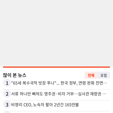
많이 본 뉴스
전체
로컬
1
"65세 복수국적 빗장 푸나"... 한국 정부, 연령 완화 전면 추진
2
서류 하나만 빠져도 영주권·비자 거부…심사관 재량권 대폭 확대
3
비영리 CEO, 노숙자 팔아 2년간 165만불