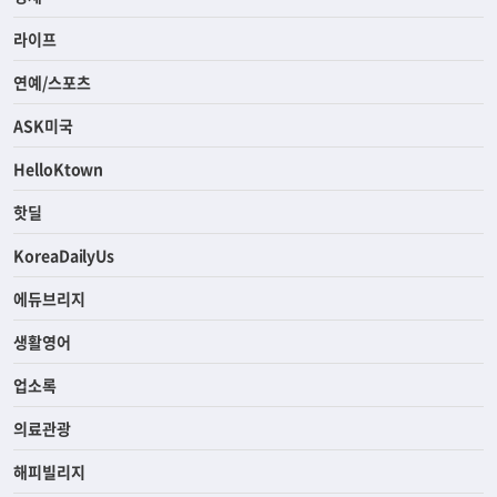
라이프
연예/스포츠
ASK미국
HelloKtown
핫딜
KoreaDailyUs
에듀브리지
생활영어
업소록
의료관광
해피빌리지