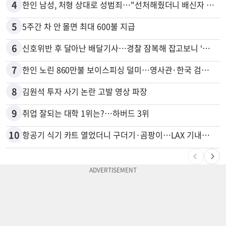
4
한인 남성, 처형 상대로 성범죄…"선처해줬더니 배신자 취급"
5
5주간 차 안 몰면 최대 600불 지급
6
신호위반 후 달아난 배달기사…경찰 잠복해 잡고보니 ‘반전’
7
한인 노린 860만불 보이스피싱 덜미…영사관·한국 검찰 사칭
8
김원석 투자 사기 논란 고발 영상 파장
9
취업 잘되는 대학 1위는?…하버드 3위
10
항공기 식기 카트 열었더니 구더기·곰팡이…LAX 기내식 업체 논란