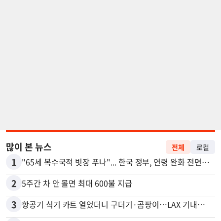
많이 본 뉴스
전체
로컬
1
"65세 복수국적 빗장 푸나"... 한국 정부, 연령 완화 전면 추진
2
5주간 차 안 몰면 최대 600불 지급
3
항공기 식기 카트 열었더니 구더기·곰팡이…LAX 기내식 업체 논란