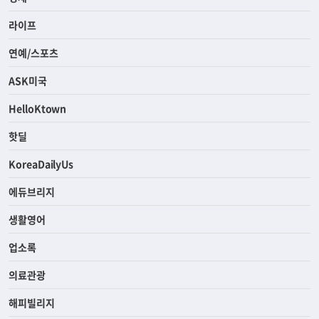
라이프
연예/스포츠
ASK미국
HelloKtown
핫딜
KoreaDailyUs
에듀브리지
생활영어
업소록
의료관광
해피빌리지