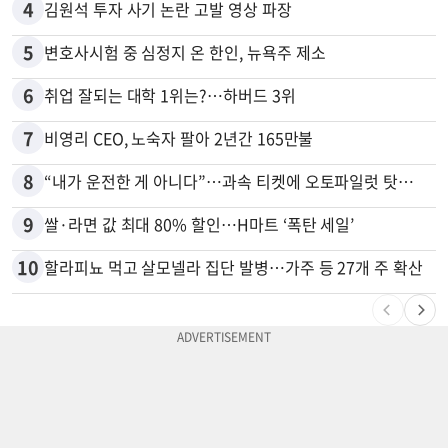
4
김원석 투자 사기 논란 고발 영상 파장
5
변호사시험 중 심정지 온 한인, 뉴욕주 제소
6
취업 잘되는 대학 1위는?…하버드 3위
7
비영리 CEO, 노숙자 팔아 2년간 165만불
8
“내가 운전한 게 아니다”…과속 티켓에 오토파일럿 탓한 운전자
9
쌀·라면 값 최대 80% 할인…H마트 ‘폭탄 세일’
10
할라피뇨 먹고 살모넬라 집단 발병…가주 등 27개 주 확산