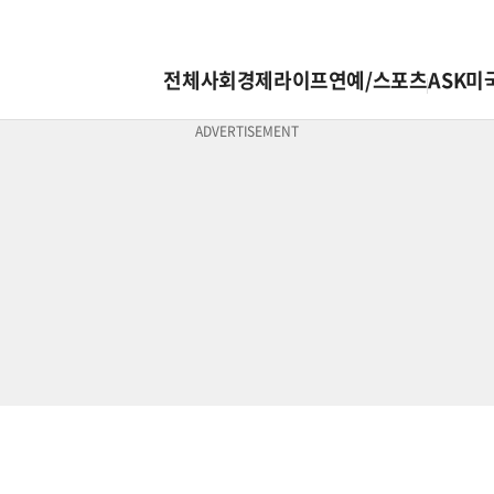
전체
사회
경제
라이프
연예/스포츠
ASK미