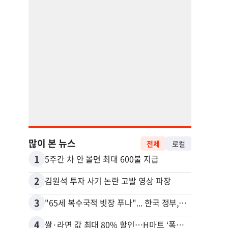
많이 본 뉴스
전체
로컬
1
11
5주간 차 안 몰면 최대 600불 지급
2
12
김원석 투자 사기 논란 고발 영상 파장
3
13
"65세 복수국적 빗장 푸나"... 한국 정부, 연령 완화 전면 추진
4
14
쌀·라면 값 최대 80% 할인…H마트 ‘폭탄 세일’