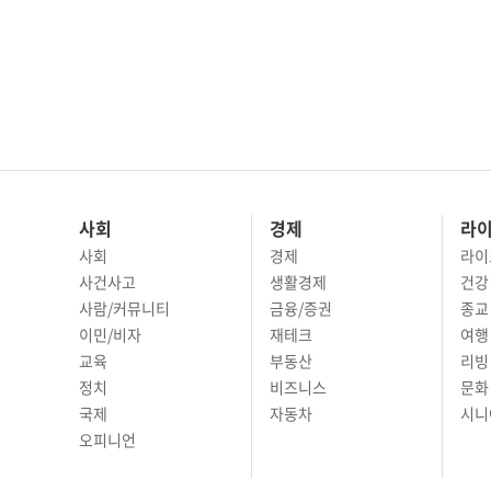
사회
경제
라
사회
경제
라이
사건사고
생활경제
건강
사람/커뮤니티
금융/증권
종교
이민/비자
재테크
여행 
교육
부동산
리빙
정치
비즈니스
문화 
국제
자동차
시니
오피니언