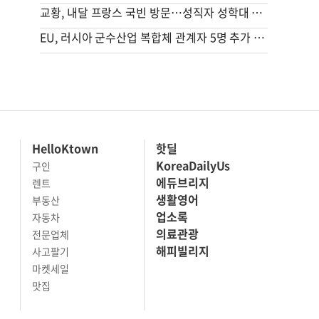
교황, 내달 프랑스 국빈 방문…성직자 성학대 피해자 만난다
EU, 러시아 군수산업 복합체 관계자 5명 추가 제재
HelloKtown
핫딜
KoreaDailyUs
구인
에듀브리지
렌트
생활영어
부동산
업소록
자동차
의료관광
전문업체
해피빌리지
사고팔기
마켓세일
맛집