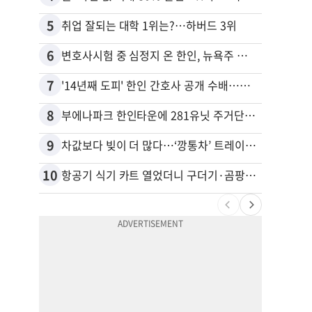
5
15
취업 잘되는 대학 1위는?…하버드 3위
6
16
변호사시험 중 심정지 온 한인, 뉴욕주 제소
7
17
'14년째 도피' 한인 간호사 공개 수배…메디케어 사기 유죄
8
18
부에나파크 한인타운에 281유닛 주거단지 들어선다
9
19
차값보다 빚이 더 많다…‘깡통차’ 트레이드인 급증
10
20
항공기 식기 카트 열었더니 구더기·곰팡이…LAX 기내식 업체 논란