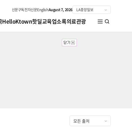
신문구독
전자신문
English
August 7, 2026
국
HelloKtown
핫딜
교육
업소록
의료관광