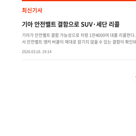
최신기사
기아 안전밸트 결함으로 SUV·세단 리콜
기아가 안전벨트 결함 가능성으로 차량 1만4000여 대를 리콜한다
서 안전벨트 앵커 버클이 제대로 잠기지 않을 수 있는 결함이 확인
을 경우 충돌 시 탑승자가 보호를 받지 못해 부상 위험이 커질 수 있
2026.03.16. 19:14
형 K4 일부 생산 차량이다. 해당 차량 소유주는 오는 20일부터 NH
가 등록되면 자신의 차량이 리콜 대상인지 확인할 수 있다. 조회는 
V135000’을 입력하면 관련 상세 내용을 확인할 수 있다. 리콜 
관련 부품 수리 또는 교체가 이뤄질 예정이다. 차량 소유주에게는 
전 안전벨트 버클이 ‘딸각’ 소리와 함께 확실히 잠겼는지 확인하고 
영채 기자안전밸트 기아 기아 안전밸트 세단 리콜 안전벨트 결함