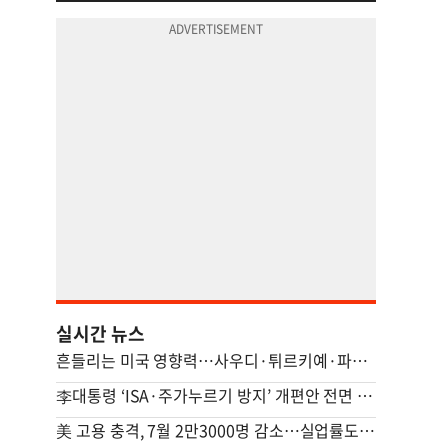
실시간 뉴스
흔들리는 미국 영향력…사우디·튀르키예·파키스탄 안보 손잡았다(종합)
李대통령 ‘ISA·주가누르기 방지’ 개편안 전면 재검토 지시
美 고용 충격, 7월 2만3000명 감소…실업률도 감소해 엇갈린 신호