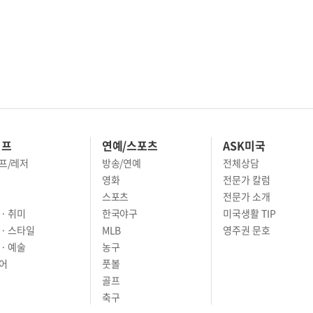
이프
연예/스포츠
ASK미국
프/레저
방송/연예
전체상담
영화
전문가 칼럼
스포츠
전문가 소개
· 취미
한국야구
미국생활 TIP
 · 스타일
MLB
영주권 문호
· 예술
농구
어
풋볼
골프
축구