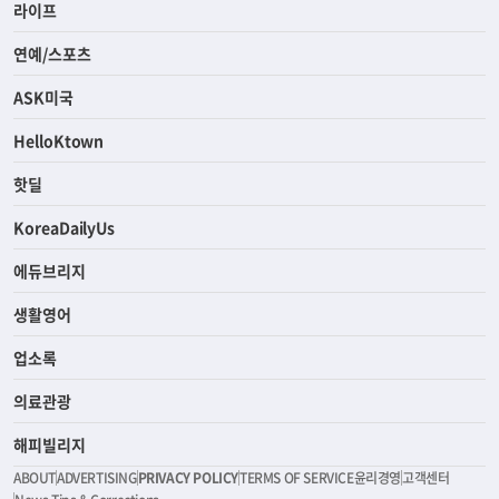
라이프
연예/스포츠
ASK미국
HelloKtown
핫딜
KoreaDailyUs
에듀브리지
생활영어
업소록
의료관광
해피빌리지
ABOUT
ADVERTISING
PRIVACY POLICY
TERMS OF SERVICE
윤리경영
고객센터