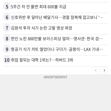
5
5주간 차 안 몰면 최대 600불 지급
6
신호위반 후 달아난 배달기사…경찰 잠복해 잡고보니 ‘반전’
7
김원석 투자 사기 논란 고발 영상 파장
8
한인 노린 860만불 보이스피싱 덜미…영사관·한국 검찰 사칭
9
항공기 식기 카트 열었더니 구더기·곰팡이…LAX 기내식 업체 논란
10
취업 잘되는 대학 1위는?…하버드 3위