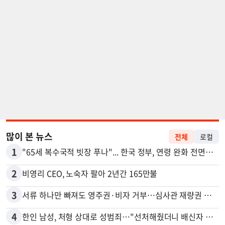
많이 본 뉴스
전체
로컬
1
"65세 복수국적 빗장 푸나"... 한국 정부, 연령 완화 전면 추진
2
비영리 CEO, 노숙자 팔아 2년간 165만불
3
서류 하나만 빠져도 영주권·비자 거부…심사관 재량권 대폭 확대
4
한인 남성, 처형 상대로 성범죄…"선처해줬더니 배신자 취급"