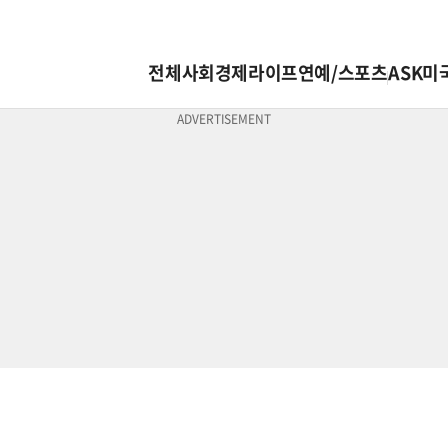
전체
사회
경제
라이프
연예/스포츠
ASK미