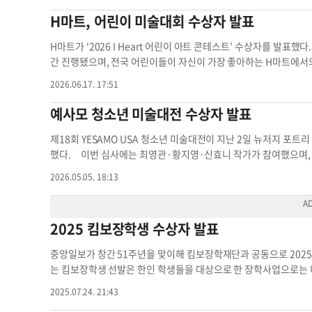
을 차지했다. 대상 수상자에게는 각각 1000달러 장학금과 이름이 
H마트, 어린이 미술대회 수상자 발표
00달러 상당의 H마트 상품권과 상패, 2등 수상자에게는 300달러 
러 상당의 상품권과 트로피가 제공된다. 장려상 수상자에게는 20
H마트가 ‘2026 I Heart 어린이 아트 콘테스트’ 수상자를 발표했다
는 이메일을 통한 개별 안내가 완료됐으며, 시상은 작품을 제출한 
간 진행됐으며, 전국 어린이들이 자신이 가장 좋아하는 H마트에서
는 해당 매장 고객서비스 데스크를 방문해 신분증과 스마트카드를 제
면 올해 대회에서는 총 90명의 어린이가 수상자로 선정됐다. 이 가
2026.06.17. 17:51
작들은 2027년 H마트 캘린더에 수록될 예정이며, 전체 수상자 명단은
과 제이스 이(Jace Lee·2~5학년 부문)가 대상 수상자로 선정됐
내 수상자 포스터를 통해 확인할 수 있다. 자세한 사항은 H마트 
름이 새겨진 상패가 수여된다. 1등 수상자에게는 500달러 상당의 
예사모 청소년 미술대전 수상자 발표
t.com
) 또는 전화(877-427-7386)로 문의하면 된다. 서만교 기
상당의 상품권과 트로피, 3등 수상자에게는 100달러 상당의 상품
자 수상자 발표 어린이 그림 장려상 수상자
러 상품권과 트로피가 수여된다. 수상자 전원에게는 이메일을 통해
제18회 YESAMO USA 청소년 미술대전이 지난 2일 뉴저지 포
매장에서 진행된다. 수상자는 해당 매장 고객서비스 데스크를 방문
했다. 이번 심사에는 최영관·황지영·신효니 작가가 참여했으며, 김
있다. H마트는 “참가 어린이들이 보여준 창의력과 상상력을 함께 축
공정한 심사를 진행했다. 한국과 미국의 초·중·고 학생들이 조각, 디지털
2026.05.05. 18:13
번 대회 수상작은 2027년 H마트 캘린더에 수록될 예정이다. 전체
품해 치열한 경쟁을 펼쳤다. 영예의 대상은 노던 밸리 리저널 고교 1
수상자 포스터를 통해 확인할 수 있다. 자세한 사항은 H마트 고
r’는 독창성과 완성도에서 높은 평가를 받았다. 조각 부문 금상은 5
m
) 또는 전화(877-427-7386)로 문의하면 된다. 송영채 기자
1학년 심송현 학생이 각각 수상했다. 학년별 금상은 K~4학년 부문 라
2025 킴보장학생 수상자 발표
자
부문 10학년 김세린 학생이 차지했다. 수상작들은 오는 9일부터 
상식은 9일 오후 3시에 열린다. 마크 소콜리치 포트리 시장과 고
중앙일보가 창간 51주년을 맞이해 킴보장학재단과 공동으로 202
번 대회는 YESAMO USA 주최, Fort Lee Artists Guild
는 킴보장학생 선발은 한인 학생들을 대상으로 한 장학사업으로는 미
의미를 두고 있다. 서만교 기자미술대전 예사모 청소년 미술대전 
에게 2500달러씩 총 53만2500불을 지급하게 됩니다. LA지역 
2025.07.24. 21:43
생 선발 명단은 해피빌리지웹사이트(myhappyvillage.org)에