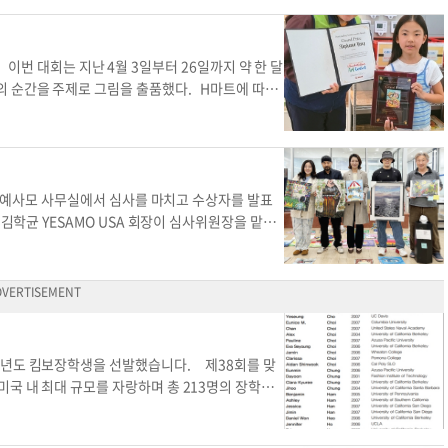
새겨진 상패가 수여된다. 이외 1등 수상자에게는 5
상당의 상품권과 트로피, 3등 수상자에게는 100달
달러 상품권과 트로피가 수여된다. 수상자 전원에게
. 이번 대회는 지난 4월 3일부터 26일까지 약 한 달
매장에서 직접 수령하는 방식으로 진행된다. 수상자
의 순간을 주제로 그림을 출품했다. H마트에 따르
시하면 상을 받을 수 있다. 한편 이번 대회 수상
운데 양혜린(영어명 스테파니, 프리K~1학년 부문)
 H마트 공식 웹사이트(hmart.com) 또는 매장
다. 대상 수상자에게는 각각 1000달러 장학금과 이
고객 서비스센터로 이메일(
customer_care@hmar
H마트 상품권과 상패, 2등 수상자에게는 300달러
자
seo.mankyo@koreadailyny.com
어린이 수상
권과 트로피가 제공된다. 장려상 수상자에게는 20달
 개별 통보가 완료됐으며, 시상은 작품을 제출한
트리 예사모 사무실에서 심사를 마치고 수상자를 발표
해 신분증과 스마트카드를 제시하면 상을 받을 수
학균 YESAMO USA 회장이 심사위원장을 맡아
하할 수 있게 돼 매우 기쁘다”고 밝혔다. 한편 이
 아트, 학년별(K~4, 5~8, 9~12) 부문에 출
 수상자 명단은 H마트 공식 웹사이트와 각 매장 내
0학년 이성원 학생에게 돌아갔다. 수상작 ‘Gliste
객서비스센터 이메일(
customer_care@hmart.co
학년 정재이, 디지털 부문 금상은 9학년 권세린, 1
미술대회 어린이 수상자 발표 h마트 어린이 장려상 수상
이언 민, 5~8학년 부문 7학년 김시현, 9~12학년
10일까지 뉴저지 포트리 뮤지엄에서 전시되며, 시
든 존슨 뉴저지 주상원의원이 참석할 예정이다. 이
5년도 킴보장학생을 선발했습니다. 제38회를 맞
 협력으로 진행됐으며, 청소년들의 예술적 재능 발굴과 지원에
국 내 최대 규모를 자랑하며 총 213명의 장학생
예사모 청소년 수상자 발표
수상자 명단은 다음과 같습니다. 그 외 타지역 장학
서 찾아볼 수 있습니다. 장학금 수여식은 8월 1일