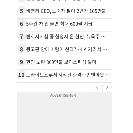
5
15
비영리 CEO, 노숙자 팔아 2년간 165만불
6
16
5주간 차 안 몰면 최대 600불 지급
7
17
변호사시험 중 심정지 온 한인, 뉴욕주 제소
8
18
광고판 안에 사람이 산다?…LA 거리서 화제
9
19
한인 노린 860만불 보이스피싱 덜미…영사관·한국 검찰 사칭
10
20
드라이브스루서 시작된 총격…인앤아웃 참사 영상 공개