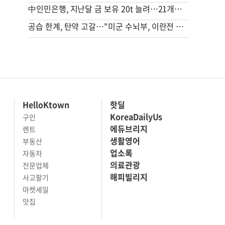
中인민은행, 지난달 금 보유 20t 늘려…21개월 연속 증가세
공습 한계, 탄약 고갈…"미군 수뇌부, 이란전 출구전략 모색중"
HelloKtown
핫딜
KoreaDailyUs
구인
에듀브리지
렌트
생활영어
부동산
업소록
자동차
의료관광
전문업체
해피빌리지
사고팔기
마켓세일
맛집