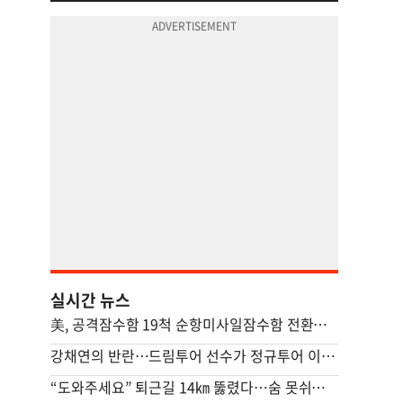
실시간 뉴스
美, 공격잠수함 19척 순항미사일잠수함 전환…中 견제 강화
강채연의 반란…드림투어 선수가 정규투어 이틀째 선두
“도와주세요” 퇴근길 14㎞ 뚫렸다…숨 못쉬던 아기 살린 기적