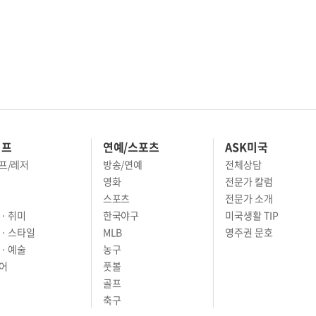
이프
연예/스포츠
ASK미국
프/레저
방송/연예
전체상담
영화
전문가 칼럼
스포츠
전문가 소개
· 취미
한국야구
미국생활 TIP
 · 스타일
MLB
영주권 문호
· 예술
농구
어
풋볼
골프
축구