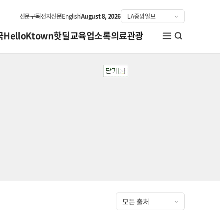
신문구독
전자신문
English
August 8, 2026
국
HelloKtown
핫딜
교육
업소록
의료관광