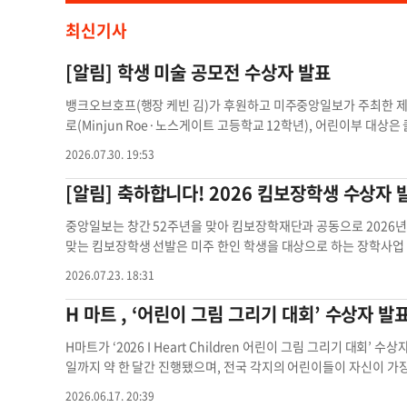
최신기사
[알림] 학생 미술 공모전 수상자 발표
뱅크오브호프(행장 케빈 김)가 후원하고 미주중앙일보가 주최한 
로(Minjun Roe·노스게이트 고등학교 12학년), 어린이부 대상은 클레
노 그로브 초등학교 4학년) 학생이 각각 차지했다. 올해 공모전에는
2026.07.30. 19:53
품을 출품했으며, 심사를 거쳐 최종 수상자가 선정됐다. 심사는 캘
파운데이션 하이디 장 디렉터, 스탠퍼드대와 예일대 미술대학 출신
[알림] 축하합니다! 2026 킴보장학생 수상자 
전체 수상자 명단은 중앙경제 11면과 학생미술공모전 홈페이지(artcont
(edubridgeplus.com)에서 확인할 수 있다. 온라인 전시회
중앙일보는 창간 52주년을 맞아 킴보장학재단과 공동으로 2026
상부터 중앙일보 사장상 수상작까지는 메타버스 전시회에서도 감상할
맞는 킴보장학생 선발은 미주 한인 학생을 대상으로 하는 장학사업 가
즈를 제작·판매할 수 있는 포트폴리오 플랫폼도 함께 운영된다. 메타
러씩 모두 54만 달러의 장학금이 지급됩니다. LA지역 수상자 명단
2026.07.23. 18:31
h’의 카밀월드를 통해 제공된다.알림 공모전 수상자 학생미술공모
단은 해피빌리지 웹사이트에서 확인 가능합니다. 장학금 수여식은 3
층 볼룸에서 열립니다. 수상자는 본인 신분증(ID) 을 지참해 참석
H 마트 , ‘어린이 그림 그리기 대회’ 수상자 발
호자나 가족이 대신 참석해 장학금을 받을 수 있습니다. ▶문의: 해피빌리
ndation, 중앙일보 ▶후원: Albert Soohan Kim Foundation
H마트가 ‘2026 I Heart Children 어린이 그림 그리기 대회’
발표 la지역 수상자 foundation 중앙일보
일까지 약 한 달간 진행됐으며, 전국 각지의 어린이들이 자신이 가
품해 창의력과 상상력을 뽐냈다. 올해 대회에서는 총 90명의 어린이
2026.06.17. 20:39
년 부문에서는 스테파니 혜린 양(Stephanie Hyerin Yang), 2