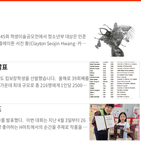
제45회 학생미술공모전에서 청소년부 대상은 민준
이튼 서진 황(Clayton Seojin Hwang·카미
 전국에서 약 900명의 학생이 참가해 창의적인 작
스테이트 롱비치 미술대학 박선욱 교수, NXT 아트
 에디 다이 아티스트가 맡아 공정하게 진행했다.
발표
est.koreadaily.com), 중앙일보 교육포털
는 31일부터 학생미술공모전 홈페이지에서 열린다. 대
년도 킴보장학생을 선발했습니다. 올해로 39회째를
 수 있으며, 참가 학생들이 자신의 작품으로 굿
운데 최대 규모로 총 216명에게 1인당 2500달
버스 전시와 포트폴리오 서비스는 IT 기업 ‘Ohh
은 아래에서 확인할 수 있습니다. 타지역 장학생 명
전 홈페이지 수상자 발표 학생 미술
1일(금) 오후 5시 LA한인타운가든스위트호텔 2
해야 하며 부득이한 사정으로 참석이 어려울 경우 보
표
지 (213)368-2630 ▶주최: KIMBO Fou
, J&S Song Foundation알림 수상자 발표 수상자
 수상자를 발표했다. 이번 대회는 지난 4월 3일부터 26
장 좋아하는 H마트에서의 순간을 주제로 작품을 출
가 수상자로 선정됐다. 이 가운데 Pre-K~1학
~5학년 부문에서는 제이스 리(Jace Lee)가 각각 대상