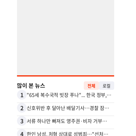
많이 본 뉴스
전체
로컬
1
11
"65세 복수국적 빗장 푸나"... 한국 정부, 연령 완화 전면 추진
김원석
2
12
신호위반 후 달아난 배달기사…경찰 잠복해 잡고보니 ‘반전’
3
13
서류 하나만 빠져도 영주권·비자 거부…심사관 재량권 대폭 확대
4
14
한인 남성, 처형 상대로 성범죄…"선처해줬더니 배신자 취급"