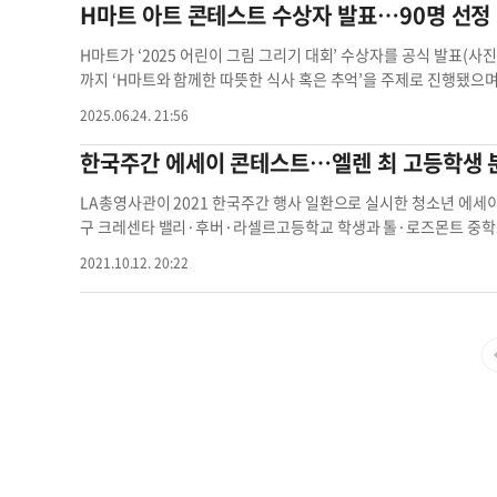
(금), 오후 5시 가든스위트 호텔 2층 볼룸에서 진행됩니다. 수상
H마트 아트 콘테스트 수상자 발표…90명 선정 
특별한 사정이 있을 경우, 보호자나 가족이 대신 참석할 수 있습니다. 
KIMBO Foundation, 중앙일보 ▶후원: Albert Soohan Kim Fo
H마트가 ‘2025 어린이 그림 그리기 대회’ 수상자를 공식 발표(사진
수상자 발표 수상자 명단 la지역 수상자
까지 ‘H마트와 함께한 따뜻한 식사 혹은 추억’을 주제로 진행됐
총 90명의 수상자 가운데 프리 킨더~1학년 부문에서는 스테파니 혜
2025.06.24. 21:56
차지했다. 대상 수상자에게는 H마트 상품권 1000달러와 이름이 새
품권 및 상패), 2등(300달러 상품권 및 트로피), 3등(100달러 상
한국주간 에세이 콘테스트…엘렌 최 고등학생 
등 부문별 수상자에게 상품과 트로피를 수여한다. 수상자에게는 
는 7월 7일부터 작품을 제출한 매장의 고객 서비스 센터를 방문해
LA총영사관이 2021 한국주간 행사 일환으로 실시한 청소년 에
인 확인 절차를 거쳐 상품을 수령할 수 있다. H마트 측은 “참가
구 크레센타 밸리·후버·라셀르고등학교 학생과 톨·로즈몬트 중학교 
활기찬 모습, 가족과의 따뜻한 식사 시간, 아시아 식재료에 대한 
초한 통일(Diversity in Unity)'였다. 학생들은 문화적, 
2021.10.12. 20:22
회와 함께하는 다양한 문화 행사를 지속적으로 지원해 나갈 것”이라
생 분야 1등은 엘렌 최(200달러 장학금), 2등 이단 오하헤디(150
수록될 예정이며 수상자 명단은 H마트 공식 웹사이트(hmart.com
은 디라이트 나린 김(200달러 장학금), 2등 해일리 윤(150달러 장
인할 수 있다. 이은영 기자콘테스트 수상자 수상자 발표 h마트 상
영사관 측은 에세이 콘테스트에 응모한 학생 36명에 전원에게도 