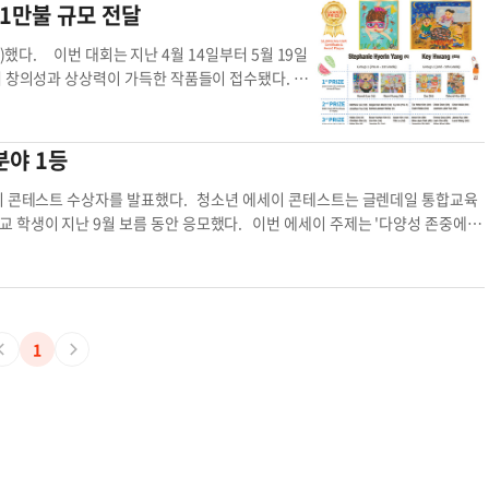
자들은 본인 ID를 지참하고 시상식에 참석해야 하며
1만불 규모 전달
▶문의: 해피빌리지 (213)368-2630 ▶주최:
undation, J&S Song Foundation수상자 발표
)했다. 이번 대회는 지난 4월 14일부터 5월 19일
으며 창의성과 상상력이 가득한 작품들이 접수됐다.
린 양, 2~5학년 부문에서는 케이 황이 각각 대상을
겨진 상패가 수여된다. 이외에도 1등(500달러 상
품권 및 트로피), 장려상(20달러 상품권 및 트로피)
분야 1등
이메일을 통해 수상 사실이 개별 통보되었으며 오
 유효한 신분증과 H마트 스마트카드를 제시한 후 본
세이 콘테스트 수상자를 발표했다. 청소년 에세이 콘테스트는 글렌데일 통합교육
 어린이들이 다양한 색감과 상상력으로 H마트 매장의
학생이 지난 9월 보름 동안 응모했다. 이번 에세이 주제는 '다양성 존중에 기
애정을 아름답게 표현해 주었다”며 “앞으로도 지역사
언어적, 인종적 배경을 바탕으로 화합과 번영의 가치를 글로 표현했다. 심사 결과 고등학
고 밝혔다. 모든 수상작은 2026년 H마트 달력에
달러 장학금), 3등 데이비드 정(100달러 장학금) 군이 선정됐다. 중학생 분야 1등
) 및 전국 매장 내 게시된 수상자 포스터를 통해 확
학금), 3등 시에나 로, 로간 도브 빌라렐(100달러 장학금) 군이 입상했다. LA총
품권 부문별 수상자
참가증명서와 독서대를 기념으로 증정할 예정이다. 김형재 기자
1