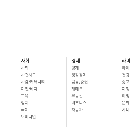
사회
경제
라
사회
경제
라이
사건사고
생활경제
건강
사람/커뮤니티
금융/증권
종교
이민/비자
재테크
여행 
교육
부동산
리빙
정치
비즈니스
문화 
국제
자동차
시니
오피니언