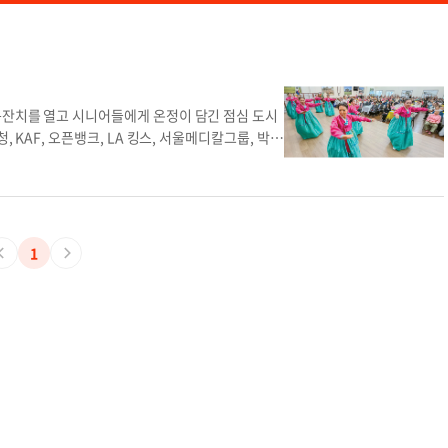
큰잔치를 열고 시니어들에게 온정이 담긴 점심 도시
 KAF, 오픈뱅크, LA 킹스, 서울메디칼그룹, 박대
 한국무용반 단원들이 창부타령 공연을 선보이는 모
한국무용반 설날 큰잔치
1