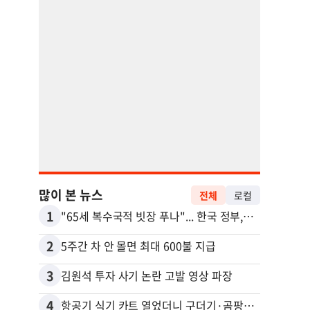
많이 본 뉴스
전체
로컬
1
11
"65세 복수국적 빗장 푸나"... 한국 정부, 연령 완화 전면 추진
2
12
5주간 차 안 몰면 최대 600불 지급
3
13
김원석 투자 사기 논란 고발 영상 파장
4
14
항공기 식기 카트 열었더니 구더기·곰팡이…LAX 기내식 업체 논란