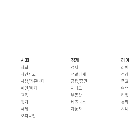
사회
경제
라
사회
경제
라이
사건사고
생활경제
건강
사람/커뮤니티
금융/증권
종교
이민/비자
재테크
여행 
교육
부동산
리빙
정치
비즈니스
문화 
국제
자동차
시니
오피니언