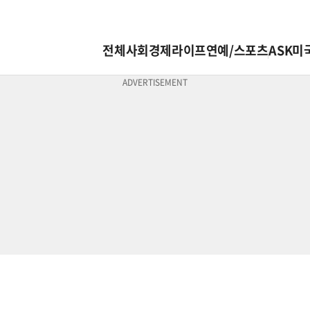
전체
사회
경제
라이프
연예/스포츠
ASK미