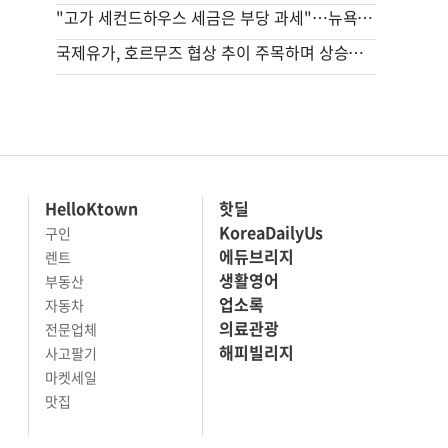
"고가 세컨드하우스 세금은 부당 과세"…뉴욕시 상대 소송
국제유가, 호르무즈 협상 추이 주목하며 상승…브렌트 1%↑
HelloKtown
핫딜
KoreaDailyUs
구인
에듀브리지
렌트
생활영어
부동산
업소록
자동차
의료관광
전문업체
해피빌리지
사고팔기
마켓세일
맛집