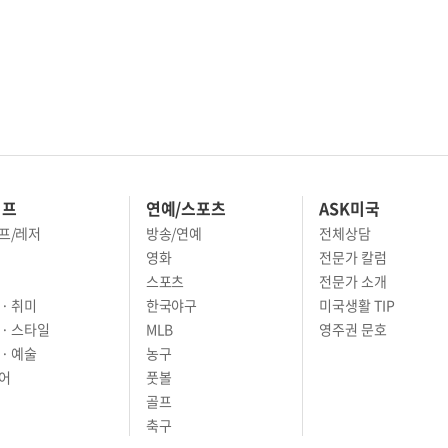
이프
연예/스포츠
ASK미국
프/레저
방송/연예
전체상담
영화
전문가 칼럼
스포츠
전문가 소개
· 취미
한국야구
미국생활 TIP
 · 스타일
MLB
영주권 문호
· 예술
농구
어
풋볼
골프
축구