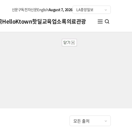
신문구독
전자신문
English
August 7, 2026
국
HelloKtown
핫딜
교육
업소록
의료관광