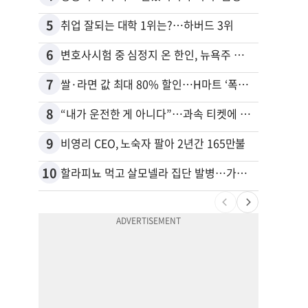
5
15
취업 잘되는 대학 1위는?…하버드 3위
6
16
변호사시험 중 심정지 온 한인, 뉴욕주 제소
7
17
쌀·라면 값 최대 80% 할인…H마트 ‘폭탄 세일’
8
18
“내가 운전한 게 아니다”…과속 티켓에 오토파일럿 탓한 운전자
9
19
비영리 CEO, 노숙자 팔아 2년간 165만불
10
20
할라피뇨 먹고 살모넬라 집단 발병…가주 등 27개 주 확산