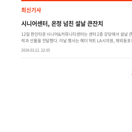
최신기사
시니어센터, 온정 넘친 설날 큰잔치
12일 한인타운 시니어&커뮤니티센터는 센터 2층 강당에서 설날 
락과 선물을 전달했다. 이날 행사는 헤더 허트 LA시의원, 재외동포청,
감네, 한국인삼공사, 코윈 LA 등이 후원했다. 사진은 시니어센터
2026.02.12. 22:35
습. 김상진 기자시니어센터 큰잔치 시니어센터 온정 시니어센터 