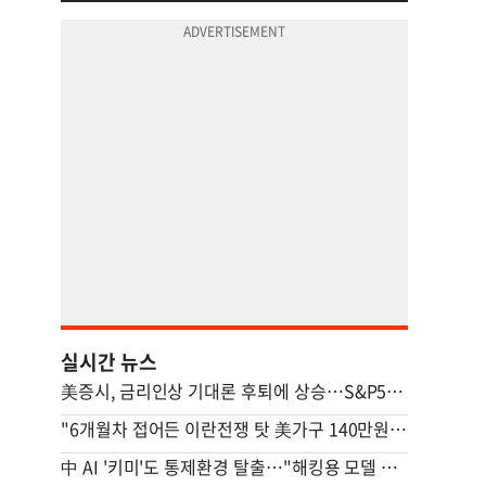
실시간 뉴스
美증시, 금리인상 기대론 후퇴에 상승…S&P500 사상최고치 마감
"6개월차 접어든 이란전쟁 탓 美가구 140만원 추가 부담"
中 AI '키미'도 통제환경 탈출…"해킹용 모델 될수도" 우려