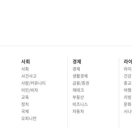
사회
경제
라
사회
경제
라이
사건사고
생활경제
건강
사람/커뮤니티
금융/증권
종교
이민/비자
재테크
여행 
교육
부동산
리빙
정치
비즈니스
문화 
국제
자동차
시니
오피니언