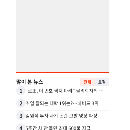
많이 본 뉴스
전체
로컬
1
11
“로또, 이 번호 찍지 마라” 물리학자의 당첨금 높이는 비밀
2
12
취업 잘되는 대학 1위는?…하버드 3위
3
13
김원석 투자 사기 논란 고발 영상 파장
4
14
5주간 차 안 몰면 최대 600불 지급