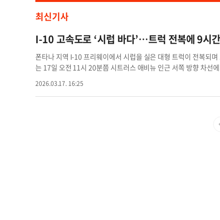
최신기사
I-10 고속도로 ‘시럽 바다’…트럭 전복에 9시
폰타나 지역 I-10 프리웨이에서 시럽을 실은 대형 트럭이 전복되며
는 17일 오전 11시 20분쯤 시트러스 애비뉴 인근 서쪽 방향 차
로 위로 쏟아져 모든 차선을 뒤덮었다. 당국은 즉시 서쪽 방향 전
2026.03.17. 16:25
켰다. 이로 인해 교통 정체는 동쪽으로 약 5마일, 콜튼 지역까지
도 끈적한 시럽이 계속 도로를 뒤덮으며 추가 작업이 이어졌다. 캘트랜
거를 시도했으나 효과가 없자, 물탱크 차량을 동원해 세척 후 흡입
쪽 방향 차선은 약 9시간 동안 폐쇄됐으며, 오후 8시가 돼서야 정
전복된 원인에 대해 조사 중이다. AI 생성 기사고속도로 시럽 트럭 