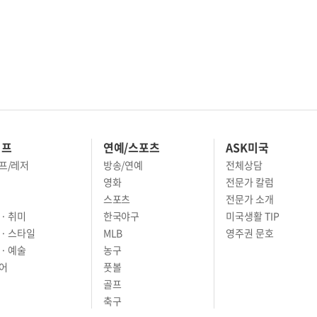
이프
연예/스포츠
ASK미국
프/레저
방송/연예
전체상담
영화
전문가 칼럼
스포츠
전문가 소개
· 취미
한국야구
미국생활 TIP
 · 스타일
MLB
영주권 문호
· 예술
농구
어
풋볼
골프
축구