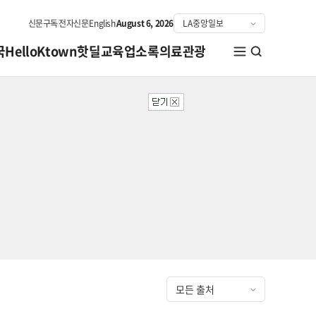
신문구독
전자신문
English
August 6, 2026
국
HelloKtown
핫딜
교육
업소록
의료관광