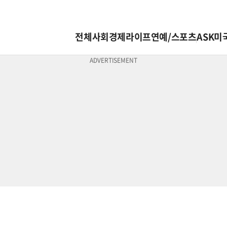
전체
사회
경제
라이프
연예/스포츠
ASK미