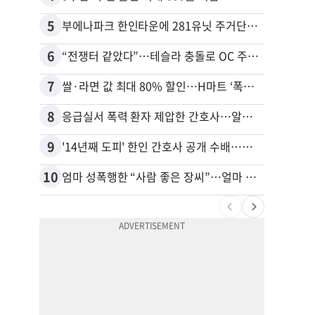
5
15
부에나파크 한인타운에 281유닛 주거단지 들어선다
6
16
“전쟁터 같았다”…테슬라 충돌로 OC 주택 4채 파손
7
17
쌀·라면 값 최대 80% 할인…H마트 ‘폭탄 세일’
8
18
응급실서 폭력 환자 제압한 간호사…알고 보니
9
19
'14년째 도피' 한인 간호사 공개 수배…메디케어 사기 유죄
10
20
엄마 성폭행한 “사람 좋은 장씨”…얼마 뒤 딸 배도 불러왔다