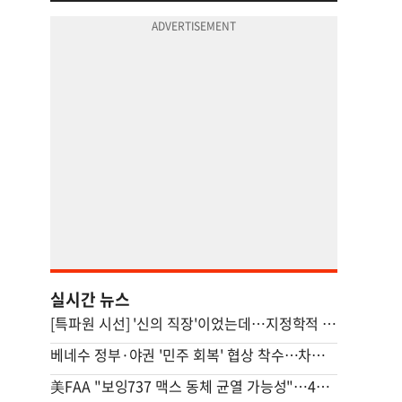
실시간 뉴스
[특파원 시선] '신의 직장'이었는데…지정학적 격변에 몸살앓는 EU집행위
베네수 정부·야권 '민주 회복' 협상 착수…차기선거 논의
美FAA "보잉737 맥스 동체 균열 가능성"…471대 검사 명령