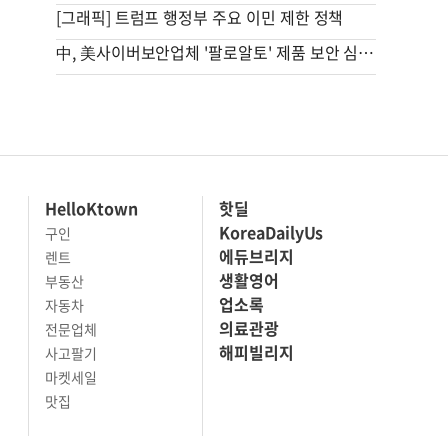
[그래픽] 트럼프 행정부 주요 이민 제한 정책
中, 美사이버보안업체 '팔로알토' 제품 보안 심사 착수
HelloKtown
핫딜
KoreaDailyUs
구인
에듀브리지
렌트
생활영어
부동산
업소록
자동차
의료관광
전문업체
해피빌리지
사고팔기
마켓세일
맛집