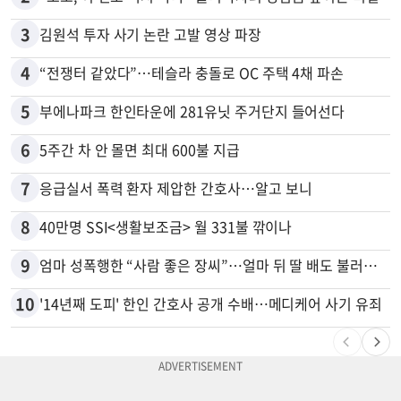
3
김원석 투자 사기 논란 고발 영상 파장
4
“전쟁터 같았다”…테슬라 충돌로 OC 주택 4채 파손
5
부에나파크 한인타운에 281유닛 주거단지 들어선다
6
5주간 차 안 몰면 최대 600불 지급
7
응급실서 폭력 환자 제압한 간호사…알고 보니
8
40만명 SSI<생활보조금> 월 331불 깎이나
9
엄마 성폭행한 “사람 좋은 장씨”…얼마 뒤 딸 배도 불러왔다
10
'14년째 도피' 한인 간호사 공개 수배…메디케어 사기 유죄