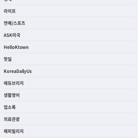
라이프
연예/스포츠
ASK미국
HelloKtown
핫딜
KoreaDailyUs
에듀브리지
생활영어
업소록
의료관광
해피빌리지