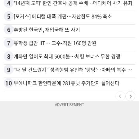
4
'14년째 도피' 한인 간호사 공개 수배…메디케어 사기 유죄
5
[포커스] 메디캘 대폭 개편…자산한도 84% 축소
6
추방된 한국인, 재입국해 또 사기
7
유학생 급감 IIT… 교수•직원 160명 감원
8
계좌만 열어도 최대 5000불…체킹 보너스 무한 경쟁
9
“내 딸 건드렸지” 성폭행범 유인해 ‘탕탕’…아빠의 복수 결말
10
부에나파크 한인타운에 281유닛 주거단지 들어선다