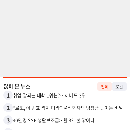
많이 본 뉴스
전체
로컬
1
취업 잘되는 대학 1위는?…하버드 3위
2
“로또, 이 번호 찍지 마라” 물리학자의 당첨금 높이는 비밀
3
40만명 SSI<생활보조금> 월 331불 깎이나