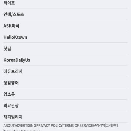
라이프
연예/스포츠
ASK미국
HelloKtown
핫딜
KoreaDailyUs
에듀브리지
생활영어
업소록
의료관광
해피빌리지
ABOUT
ADVERTISING
PRIVACY POLICY
TERMS OF SERVICE
윤리경영
고객센터