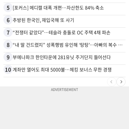
5
[포커스] 메디캘 대폭 개편…자산한도 84% 축소
6
추방된 한국인, 재입국해 또 사기
7
“전쟁터 같았다”…테슬라 충돌로 OC 주택 4채 파손
8
“내 딸 건드렸지” 성폭행범 유인해 ‘탕탕’…아빠의 복수 결말
9
부에나파크 한인타운에 281유닛 주거단지 들어선다
10
계좌만 열어도 최대 5000불…체킹 보너스 무한 경쟁