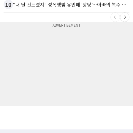
10
“내 딸 건드렸지” 성폭행범 유인해 ‘탕탕’…아빠의 복수 결말