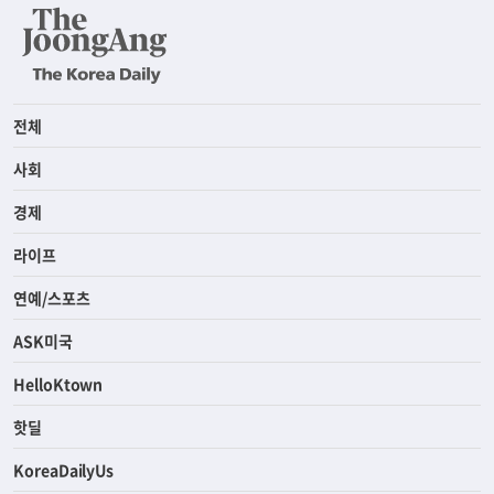
전체
사회
경제
라이프
연예/스포츠
ASK미국
HelloKtown
핫딜
KoreaDailyUs