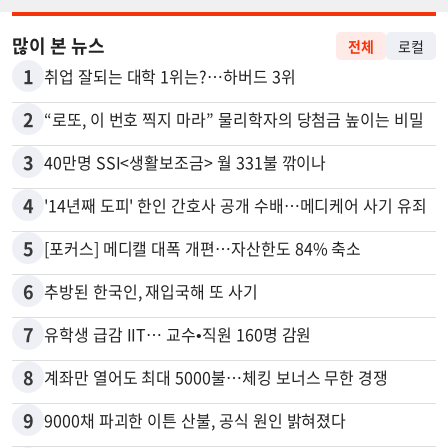
많이 본 뉴스
전체
로컬
1
취업 잘되는 대학 1위는?…하버드 3위
2
“로또, 이 번호 찍지 마라” 물리학자의 당첨금 높이는 비밀
3
40만명 SSI<생활보조금> 월 331불 깎이나
4
'14년째 도피' 한인 간호사 공개 수배…메디케어 사기 유죄
5
[포커스] 메디캘 대폭 개편…자산한도 84% 축소
6
추방된 한국인, 재입국해 또 사기
7
유학생 급감 IIT… 교수•직원 160명 감원
8
계좌만 열어도 최대 5000불…체킹 보너스 무한 경쟁
9
9000채 파괴한 이튼 산불, 공식 원인 밝혀졌다