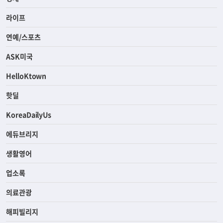
라이프
연예/스포츠
ASK미국
HelloKtown
핫딜
KoreaDailyUs
에듀브리지
생활영어
업소록
의료관광
해피빌리지