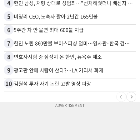
4
한인 남성, 처형 상대로 성범죄…"선처해줬더니 배신자 취급"
5
비영리 CEO, 노숙자 팔아 2년간 165만불
6
5주간 차 안 몰면 최대 600불 지급
7
한인 노린 860만불 보이스피싱 덜미…영사관·한국 검찰 사칭
8
변호사시험 중 심정지 온 한인, 뉴욕주 제소
9
광고판 안에 사람이 산다?…LA 거리서 화제
10
김원석 투자 사기 논란 고발 영상 파장