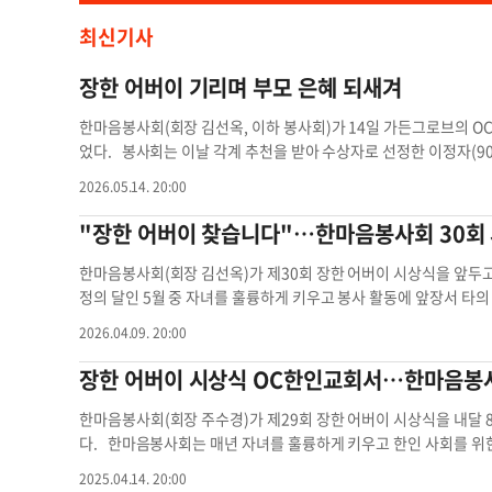
최신기사
장한 어버이 기리며 부모 은혜 되새겨
한마음봉사회(회장 김선옥, 이하 봉사회)가 14일 가든그로브의 O
었다. 봉사회는 이날 각계 추천을 받아 수상자로 선정한 이정자(90)
를 수여, 부모의 은혜를 되새겼다. 프레드 정 풀러턴 시장과 조이
2026.05.14. 20:00
섀런 쿼크-실바 가주 하원의원과 최석호 가주 상원의원은 각각 보
체 관계자들과 OC판사 선거에 출마한 앤 조 OC검사도 참석했다.
"장한 어버이 찾습니다"…한마음봉사회 30회
신하고 사랑과 책임으로 귀한 삶의 본을 보여준 세 분께 깊은 존경
인 이정자씨는 지난 2015년부터 10여 년 동안 OC한미시니어센터
한마음봉사회(회장 김선옥)가 제30회 장한 어버이 시상식을 앞두고
년 부모님선교회를 설립, 남가주 양로병원의 한인 시니어를 방문해 
정의 달인 5월 중 자녀를 훌륭하게 키우고 봉사 활동에 앞장서 타의
16년까지 푸른 초장의 집에서 봉사했으며, 2000년부터 15년간 이
음봉사회는 올해 3명의 장한 어버이를 선정하기로 하고, 단체 내부는
2026.04.09. 20:00
기사 그대들은 '장한 어버이'…한마음봉사회 수상자 발표 봉사회는 
오는 30일(목) 마감된다. 김선옥 회장은 “우리 주위엔 커뮤니티를
매년 지역사회 봉사에 앞장서고 자녀를 훌륭하게 키운 이 3~4명을
어버이를 찾아 공로를 기리는 일에 많은 관심을 보여주길 바란다”고
장한 어버이 시상식 OC한인교회서…한마음봉사
이 사회를 맡은 시상식은 한예무용단의 공연, 지경 소프라노의 국가
할 수 있다. 전화로 연락하면 추천 방법을 알려준다”고 밝혔다. 시상
사 등의 순서로 진행됐다. 시상식 직후 이어진 축하 공연에서 무궁화
C한인회관(9876 Garden Grove Blvd)에서 열린다. 한
한마음봉사회(회장 주수경)가 제29회 장한 어버이 시상식을 내달 8일 
윤희) 단원들은 판소리와 민요, 한예무용단은 한국 무용을 각각 선
는 홈리스 점심 제공, 양로원 위문 방문, 불우이웃 돕기, 한인 단체들
다. 한마음봉사회는 매년 자녀를 훌륭하게 키우고 한인 사회를 위한 
한 어버이 시상식 외에 아리랑축제 기간 중 장수 무대 개최, 홈리스
근엔 크루즈 여행으로 단합을 다졌다. 현재 회원은 20여 명이다. 임
선정, 시상하고 있다. 올해 장한 어버이 수상자 후보 추천은 오는 
2025.04.14. 20:00
등 다양한 봉사 활동을 펴고 있다. 봉사 활동에 동참하길 원하는 이는 
홍보부장, 오정희 재무, 황은숙 재무, 김선미 서기 등이다. 박미
부상이 주어진다. 한마음봉사회는 추천을 원하는 이가 전화로 연락