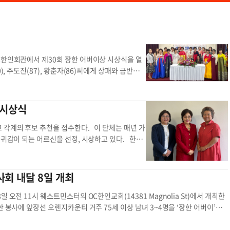
C한인회관에서 제30회 장한 어버이상 시상식을 열
, 주도진(87), 황춘자(86)씨에게 상패와 금반지
스 안 부에나파크 시의원은 직접 표창장을 수여했다.
좌관을 통해 표창장을 전달했다. 시상식엔 한인단
 김선옥 회장은 “오랜 세월 가족과 이웃을 위해 헌
 시상식
과 감사를 드린다”고 말했다. 수상자 가운데 최고령
에서 이사로 봉사했다. 목사인 주도진씨는 1995
 각계의 후보 추천을 접수한다. 이 단체는 매년 가
복음을 전하고 있다. 황춘자씨는 1997년부터 20
 귀감이 되는 어르신을 선정, 시상하고 있다. 한마
사장을 지냈다. 〈본지 5월 7일자 A-12면〉 관련
 물론 외부의 후보 추천을 받고 있다. 추천 접수는
코로나19 팬데믹 등 불가피한 경우를 제외하고,
 위해 묵묵히 봉사하는 어르신이 많이 있다. 훌륭한
 장한 어버이로 선정, 시상하고 있다. 정영태 회원
 말했다. 민 김 홍보부장은 “후보 추천은 누구나
회 내달 8일 개최
 연주, 김영수 OC장로협의회장의 기도, 시상과 축
식은 내달 14일(목) 오전 11시 가든그로브의 O
 합창단은 축가를 불렀다. TK 소리 신명(원장 신
마음봉사회는 수상자에게 금반지를 수여한다. 한마음봉사회
오전 11시 웨스트민스터의 OC한인교회(14381 Magnolia St)에서 개최한
보였다. 한마음봉사회는 연중 최대 규모 행사인 장
의 행사 지원 등 다양한 봉사 활동을 펴고 있다. 최
봉사에 앞장선 오렌지카운티 거주 75세 이상 남녀 3~4명을 ‘장한 어버이’로
를 포함한 불우이웃 돕기, 양로원 방문, 장학금 전달
원진은 김 회장 외에 박미애, 심명숙 부회장, 민 김
25일(금) 마감된다. 누구나 후보를 추천할 수 있다. 수상자에겐 금반지와 푸짐한
전화(213-718-8585)로 문의하면 된다. 글·사
애 부회장은 “가족처럼 화목하게 지내며 커뮤니티를
하면 이메일 또는 카톡으로 추천서 양식을 보내준다. 문의는 주수경 회장(714