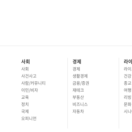
사회
경제
라
사회
경제
라이
사건사고
생활경제
건강
사람/커뮤니티
금융/증권
종교
이민/비자
재테크
여행 
교육
부동산
리빙
정치
비즈니스
문화 
국제
자동차
시니
오피니언