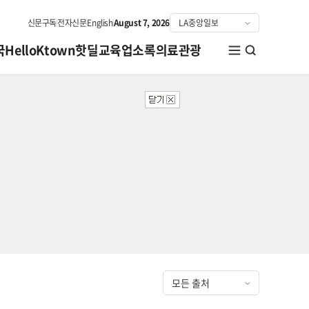
신문구독
전자신문
English
August 7, 2026
국
HelloKtown
핫딜
교육
업소록
의료관광