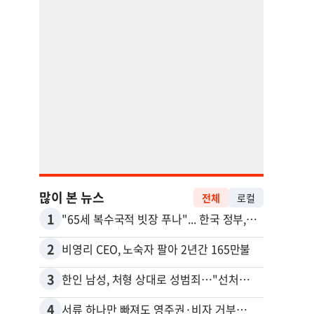
많이 본 뉴스
전체
로컬
1
11
"65세 복수국적 빗장 푸나"... 한국 정부, 연령 완화 전면 추진
2
12
비영리 CEO, 노숙자 팔아 2년간 165만불
3
13
한인 남성, 처형 상대로 성범죄…"선처해줬더니 배신자 취급"
4
14
서류 하나만 빠져도 영주권·비자 거부…심사관 재량권 대폭 확대