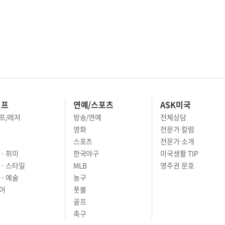
이프
연예/스포츠
ASK미국
프/레저
방송/연예
전체상담
영화
전문가 칼럼
스포츠
전문가 소개
· 취미
한국야구
미국생활 TIP
 · 스타일
MLB
영주권 문호
· 예술
농구
어
풋볼
골프
축구