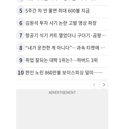
5
15
5주간 차 안 몰면 최대 600불 지급
6
16
김원석 투자 사기 논란 고발 영상 파장
7
17
항공기 식기 카트 열었더니 구더기·곰팡이…LAX 기내식 업체 논란
8
18
“내가 운전한 게 아니다”…과속 티켓에 오토파일럿 탓한 운전자
9
19
취업 잘되는 대학 1위는?…하버드 3위
10
20
한인 노린 860만불 보이스피싱 덜미…영사관·한국 검찰 사칭