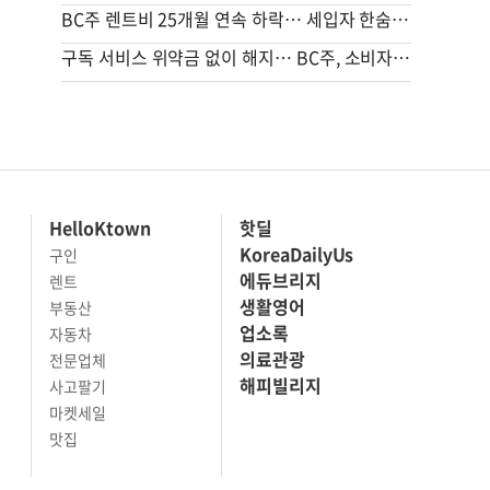
BC주 렌트비 25개월 연속 하락… 세입자 한숨 돌리나
구독 서비스 위약금 없이 해지… BC주, 소비자 보호 조치 가동
HelloKtown
핫딜
KoreaDailyUs
구인
에듀브리지
렌트
생활영어
부동산
업소록
자동차
의료관광
전문업체
해피빌리지
사고팔기
마켓세일
맛집