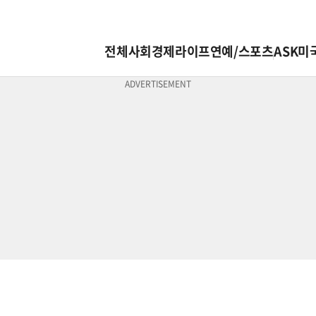
전체
사회
경제
라이프
연예/스포츠
ASK미