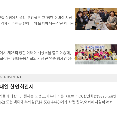
사회 봉사
후보 추천과 회원 가입 문의는 전화(213-718-8
이 수상자 회장 주수경
보 어버이 시상식 박미애 부회장
집 식당에서 월례 모임을 갖고 ‘장한 어버이 시상
 각계의 추천을 받아 타의 모범이 되는 장한 어버이
회 제공]한마음봉사회 어버이 어버이 시상식
서 제28회 장한 어버이 시상식을 열고 이승해,
 회장은 “한마음봉사회의 가장 큰 연중 행사인 장한
두 한인사회를 위해 오랜 기간 봉사하고 자녀를 잘
조봉남 OC한인회장, 조이스 안 부에나파크 부시장
은 수상자에게 표창장을 전달했다. 전성진 교수는
께 불렀다. 수상자 중 이승해(91)씨는 한국전 참
 내일 한인회관서
 남서부지회장을 9년 동안 역임했다. 오바마 대통
의원 표창장, 영 김과 미셸 박 스틸 연방하원의원
식을 개최한다. 행사는 오전 11시부터 가든그로브의 OC한인회관(9876 Gard
, 삼성 반도체 임원, 텍사스 거주), 차남 스티브(6
1562) 또는 박미애 부회장(714-530-4448)에게 하면 된다.어버이 시상식 어버이
는 1975년 가족 이민으로 미국에 왔다. MBC 방송
회장과 이사장, OC장로협의회 3대 회장을 역임했다.
3일 동안 리드하고 있다. 킨스우드 전자를 운영하는