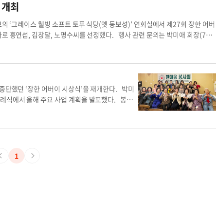
 개최
다. 여명미(81)씨는 가정 주치의로 일하다 은퇴한
화교육원을 설립, 대표를 맡고 있으며 세미나 강사
의 ‘그레이스 웰빙 소프트 토푸 식당(옛 동보성)’ 연회실에서 제27회 장한 어버
환 관련 상담 교육을 하고 있다. 남편 여천기씨와 슬
 홍연섭, 김창달, 노명수씨를 선정했다. 행사 관련 문의는 박미애 회장(714-
 데이비드(45, 새너제이 거주)씨, 손주 6명을 뒀다.
미애 박미애 회장
 창립 멤버이며, 한국어반을 만들어 15년 간 지도했
난 1998년 설립된 OC한미시민권자협회 회장을 역
여를 했다. 부인 김순옥씨와 슬하에 아들 김성실(5
)씨를 뒀다. 글·사진=임상환 기자한마음봉사회 어버이
 중단했던 ‘장한 어버이 시상식’을 재개한다. 박미
하례식에서 올해 주요 사업 계획을 발표했다. 봉사
로원 위문 방문, 홈리스 배식, 불우이웃 돕기, 장애
 봉사회가 활기를 찾도록 할 것”이라고 말했다. 봉
옥 서기, 조지미 홍보, 심수지 봉사부장 등 새 임원진
530-4448)로 하면 된다. 글·사진=임상환 기자어
1