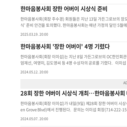
진=임상환 기자어버이 부모 어버이상 시상식 어버이 시상식 지역
위해 봉사하고 싶은 이의 가입을 환영한다”고 말했다. 장한 어버이상 
-510-1023)에게 하면 된다.한인교회 어버이 어버이 시상식 어버
한마음봉사회 장한 어버이 시상식 준비
585)로 하면 된다. 임상환 기자어버이 한마음봉사회 어버이상 후
한마음봉사회(회장 주수경) 회원들은 지난 13일 가든그로브의 장모
식’ 준비 안건을 토의했다. 한마음봉사회는 매년 가정의 달인 5월에
들을 선정, 시상하고 있다. 회원들이 함께 자리했다. [한마음봉사
2025.03.19. 20:00
한마음봉사회 '장한 어버이' 4명 기렸다
한마음봉사회(회장 이미섭)는 지난 8일 가든그로브의 OC한인회관에
엄재선, 여영미, 김도영씨 등 4명 수상자의 공로를 기렸다. 이미섭
어버이 시상식에서 상을 받는 네 분에게 진심으로 축하 드린다. 모
2024.05.12. 20:00
키워낸 분들”이라며 상패와 부상인 금반지, 쌍화탕을 수여했다. 
은 축사를 했고 섀런 쿼크-실바 가주하원의원실 박동우 수석보좌관
축가를 불렀고 한마음봉사회 회원들은 어버이 은혜와 고향의 봄을 함
28회 장한 어버이 시상식 개최…한마음봉사회
전 유공자로 대한민국 재향군인회 미 남서부지회 OC분회장을 3년,
령 봉사상, 네바다주 연방상원의원 표창장, 로레타 산체스 연방하원
한마음봉사회(회장 이미섭)가 내일(9일) 제28회 장한 어버이 시상
표창장 등을 수상했다. 부인 이한나(88) 목사와 슬하에 장남 조셉(65
en Grove Blvd)에서 진행된다. 문의는 이미섭 회장(714-222-
3, 자영업), 맏딸 에스더(67, 목사 부인)씨를 뒀다. 엄재선(87)씨
시상식 박미애 부회장 garden grove
국, KCBS 채널 2에서 근무 후 은퇴했다. OC기독교전도회연합회 
2024.05.07. 20:00
현재 실버 미션에서 양로 사역과 노인 건강을 위해 보건 체조를 주 