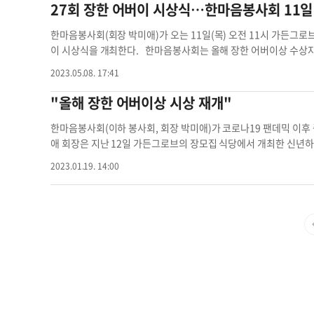
27회 장한 어버이 시상식…한마음봉사회 11일
장남 우석씨, 갈보리 PC를 운영하는 차남 창석씨, 딸 은희씨를 뒀
뒤, 푸른 초장의 집을 공동 설립했고 이사장을 지냈다. ABC상담대
한마음봉사회(회장 박미애)가 오는 11일(목) 오전 11시 가든그로브
를 하며 인간 관계와 부부 대화, 자녀와의 대화, 정신건강과 정신질
이 시상식을 개최한다. 한마음봉사회는 올해 장한 어버이상 수상자로
하에 두 딸 앤(53, 새너제이 거주)과 모니카(51, 호주 거주)와 아들
530-4448)에게 하면 된다.어버이 시상식 어버이 시상식 회장 박
김도영(81)씨는 1973년 시카고에 정착했다. 시카고 연합장로교회
2023.05.08. 17:41
다. OC에 온 뒤, 오렌지카운티 영락교회 한국학교를 설립했다. 지
"올해 장한 어버이상 시상 재개"
임했고 현재 이사장을 맡고 있다. 한인 정치력 신장 운동에 많은 기
3, 카이저 병원 수석 카운슬러)과 딸 김은실(50세, 텍사스 거주
한마음봉사회(이하 봉사회, 회장 박미애)가 코로나19 팬데믹 이후
한마음봉사회 회원들 어버이 시상식 어버이 은혜
애 회장은 지난 12일 가든그로브의 장모집 식당에서 개최한 신년
회는 대표적 행사인 장한 어버이 시상식을 오는 5월 개최한다. 또 양
2023.01.19. 14:00
인 관련 단체 지원 등에 나설 예정이다. 박 회장은 “팬데믹 전처럼
사회는 모니카 이, 김민숙 부회장, 고정온 총무, 이미섭 재무, 김선
구성도 마쳤다. 봉사회는 연중 회원을 모집한다. 문의는 전화(714-
버이상 시상 어버이상 시상 어버이 시상식 김민숙 부회장