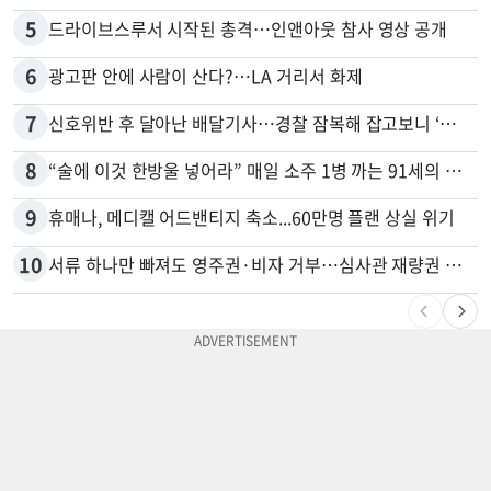
5
드라이브스루서 시작된 총격…인앤아웃 참사 영상 공개
6
광고판 안에 사람이 산다?…LA 거리서 화제
7
신호위반 후 달아난 배달기사…경찰 잠복해 잡고보니 ‘반전’
8
“술에 이것 한방울 넣어라” 매일 소주 1병 까는 91세의 철칙
9
휴매나, 메디캘 어드밴티지 축소...60만명 플랜 상실 위기
10
서류 하나만 빠져도 영주권·비자 거부…심사관 재량권 대폭 확대