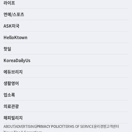
라이프
연예/스포츠
ASK미국
HelloKtown
핫딜
KoreaDailyUs
에듀브리지
생활영어
업소록
의료관광
해피빌리지
ABOUT
ADVERTISING
PRIVACY POLICY
TERMS OF SERVICE
윤리경영
고객센터