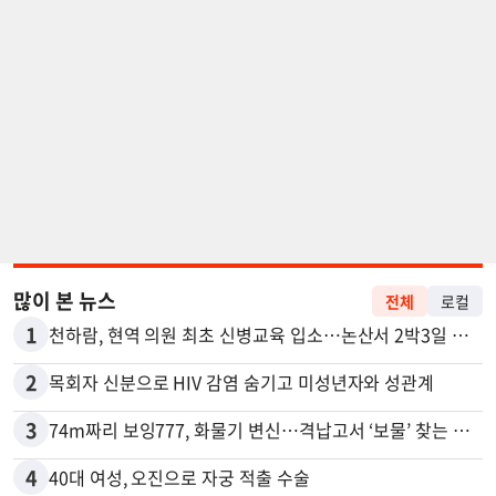
많이 본 뉴스
전체
로컬
1
천하람, 현역 의원 최초 신병교육 입소…논산서 2박3일 생활
2
목회자 신분으로 HIV 감염 숨기고 미성년자와 성관계
3
74m짜리 보잉777, 화물기 변신…격납고서 ‘보물’ 찾는 인천공항
4
40대 여성, 오진으로 자궁 적출 수술