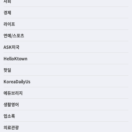
사회
경제
라이프
연예/스포츠
ASK미국
HelloKtown
핫딜
KoreaDailyUs
에듀브리지
생활영어
업소록
의료관광