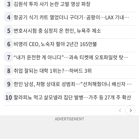
3
김원석 투자 사기 논란 고발 영상 파장
4
항공기 식기 카트 열었더니 구더기·곰팡이…LAX 기내식 업체 논란
5
변호사시험 중 심정지 온 한인, 뉴욕주 제소
6
비영리 CEO, 노숙자 팔아 2년간 165만불
7
“내가 운전한 게 아니다”…과속 티켓에 오토파일럿 탓한 운전자
8
취업 잘되는 대학 1위는?…하버드 3위
9
한인 남성, 처형 상대로 성범죄…"선처해줬더니 배신자 취급"
10
할라피뇨 먹고 살모넬라 집단 발병…가주 등 27개 주 확산