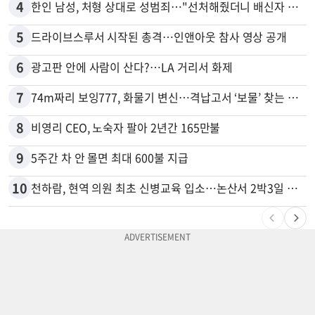
4
한인 남성, 처형 상대로 성범죄…"선처해줬더니 배신자 취급"
5
드라이브스루서 시작된 총격…인앤아웃 참사 영상 공개
6
광고판 안에 사람이 산다?…LA 거리서 화제
7
74m짜리 보잉777, 화물기 변신…격납고서 ‘보물’ 찾는 인천공항
8
비영리 CEO, 노숙자 팔아 2년간 165만불
9
5주간 차 안 몰면 최대 600불 지급
10
천하람, 현역 의원 최초 신병교육 입소…논산서 2박3일 생활