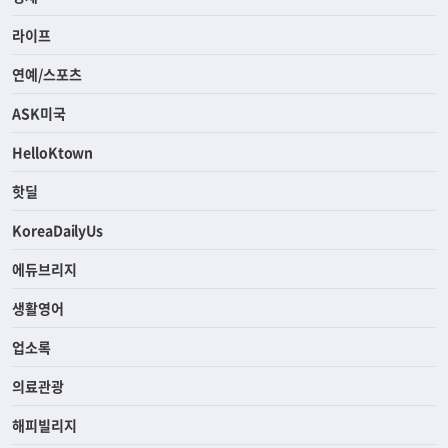
라이프
연예/스포츠
ASK미국
HelloKtown
핫딜
KoreaDailyUs
에듀브리지
생활영어
업소록
의료관광
해피빌리지