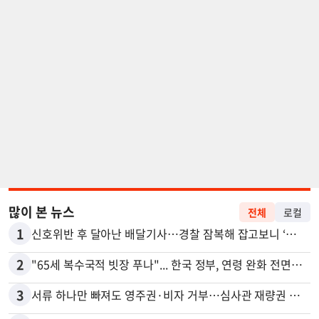
많이 본 뉴스
전체
로컬
1
신호위반 후 달아난 배달기사…경찰 잠복해 잡고보니 ‘반전’
2
"65세 복수국적 빗장 푸나"... 한국 정부, 연령 완화 전면 추진
3
서류 하나만 빠져도 영주권·비자 거부…심사관 재량권 대폭 확대