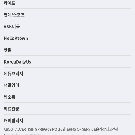
라이프
연예/스포츠
ASK미국
HelloKtown
핫딜
KoreaDailyUs
에듀브리지
생활영어
업소록
의료관광
해피빌리지
ABOUT
ADVERTISING
PRIVACY POLICY
TERMS OF SERVICE
윤리경영
고객센터