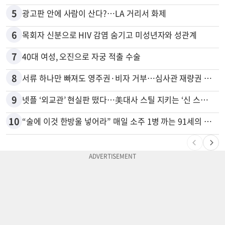
5
광고판 안에 사람이 산다?…LA 거리서 화제
6
목회자 신분으로 HIV 감염 숨기고 미성년자와 성관계
7
40대 여성, 오진으로 자궁 적출 수술
8
서류 하나만 빠져도 영주권·비자 거부…심사관 재량권 대폭 확대
9
넷플 ‘외교관’ 현실판 떴다…美대사 스틸 지키는 ‘신 스틸러’
10
“술에 이것 한방울 넣어라” 매일 소주 1병 까는 91세의 철칙