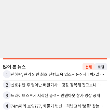
많이 본 뉴스
전체
로컬
1
천하람, 현역 의원 최초 신병교육 입소…논산서 2박3일 생활
2
신호위반 후 달아난 배달기사…경찰 잠복해 잡고보니 ‘반전’
3
드라이브스루서 시작된 총격…인앤아웃 참사 영상 공개
4
74m짜리 보잉777, 화물기 변신…격납고서 ‘보물’ 찾는 인천공항