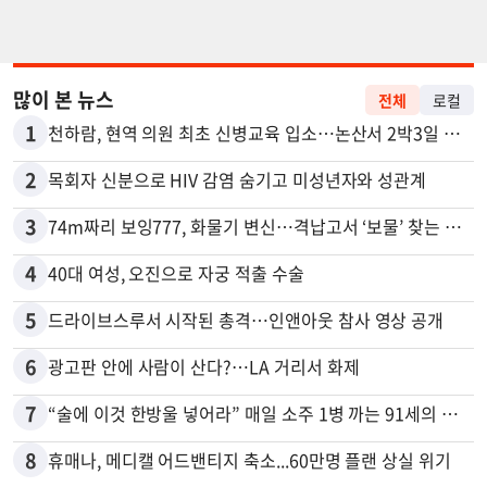
많이 본 뉴스
전체
로컬
1
천하람, 현역 의원 최초 신병교육 입소…논산서 2박3일 생활
2
목회자 신분으로 HIV 감염 숨기고 미성년자와 성관계
3
74m짜리 보잉777, 화물기 변신…격납고서 ‘보물’ 찾는 인천공항
4
40대 여성, 오진으로 자궁 적출 수술
5
드라이브스루서 시작된 총격…인앤아웃 참사 영상 공개
6
광고판 안에 사람이 산다?…LA 거리서 화제
7
“술에 이것 한방울 넣어라” 매일 소주 1병 까는 91세의 철칙
8
휴매나, 메디캘 어드밴티지 축소...60만명 플랜 상실 위기