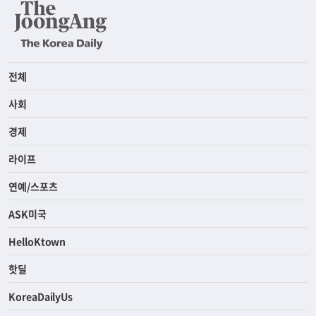
전체
사회
경제
라이프
연예/스포츠
ASK미국
HelloKtown
핫딜
KoreaDailyUs