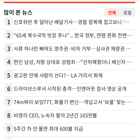
많이 본 뉴스
전체
로컬
1
신호위반 후 달아난 배달기사…경찰 잠복해 잡고보니 ‘반전’
2
"65세 복수국적 빗장 푸나"... 한국 정부, 연령 완화 전면 추진
3
서류 하나만 빠져도 영주권·비자 거부…심사관 재량권 대폭 확대
4
한인 남성, 처형 상대로 성범죄…"선처해줬더니 배신자 취급"
5
광고판 안에 사람이 산다?…LA 거리서 화제
6
드라이브스루서 시작된 총격…인앤아웃 참사 영상 공개
7
74m짜리 보잉777, 화물기 변신…격납고서 ‘보물’ 찾는 인천공항
8
비영리 CEO, 노숙자 팔아 2년간 165만불
9
5주간 차 안 몰면 최대 600불 지급