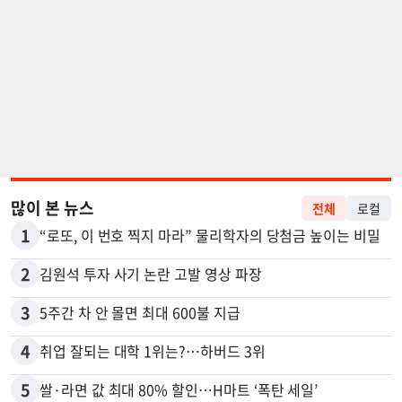
많이 본 뉴스
전체
로컬
1
“로또, 이 번호 찍지 마라” 물리학자의 당첨금 높이는 비밀
2
김원석 투자 사기 논란 고발 영상 파장
3
5주간 차 안 몰면 최대 600불 지급
4
취업 잘되는 대학 1위는?…하버드 3위
5
쌀·라면 값 최대 80% 할인…H마트 ‘폭탄 세일’