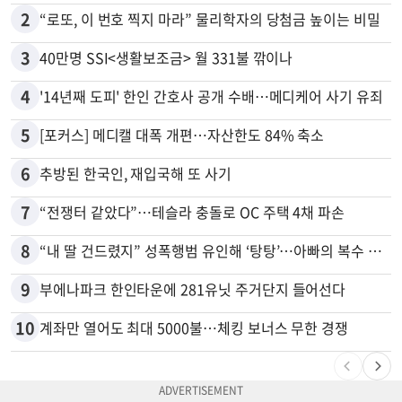
2
“로또, 이 번호 찍지 마라” 물리학자의 당첨금 높이는 비밀
3
40만명 SSI<생활보조금> 월 331불 깎이나
4
'14년째 도피' 한인 간호사 공개 수배…메디케어 사기 유죄
5
[포커스] 메디캘 대폭 개편…자산한도 84% 축소
6
추방된 한국인, 재입국해 또 사기
7
“전쟁터 같았다”…테슬라 충돌로 OC 주택 4채 파손
8
“내 딸 건드렸지” 성폭행범 유인해 ‘탕탕’…아빠의 복수 결말
9
부에나파크 한인타운에 281유닛 주거단지 들어선다
10
계좌만 열어도 최대 5000불…체킹 보너스 무한 경쟁