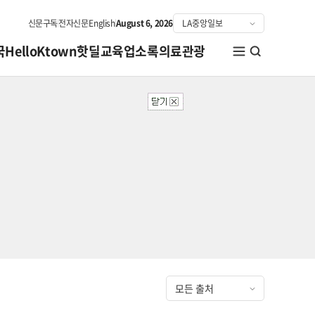
신문구독
전자신문
English
August 6, 2026
국
HelloKtown
핫딜
교육
업소록
의료관광