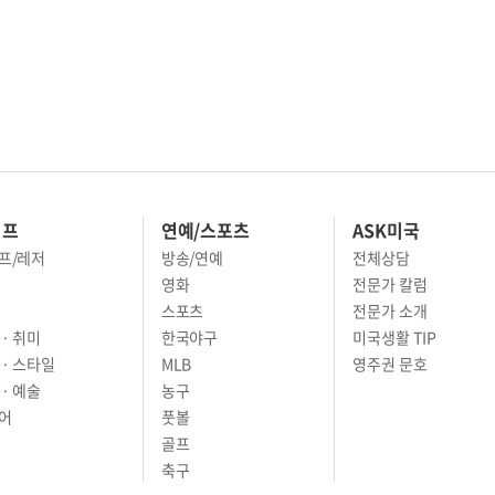
이프
연예/스포츠
ASK미국
프/레저
방송/연예
전체상담
영화
전문가 칼럼
스포츠
전문가 소개
· 취미
한국야구
미국생활 TIP
 · 스타일
MLB
영주권 문호
· 예술
농구
어
풋볼
골프
축구