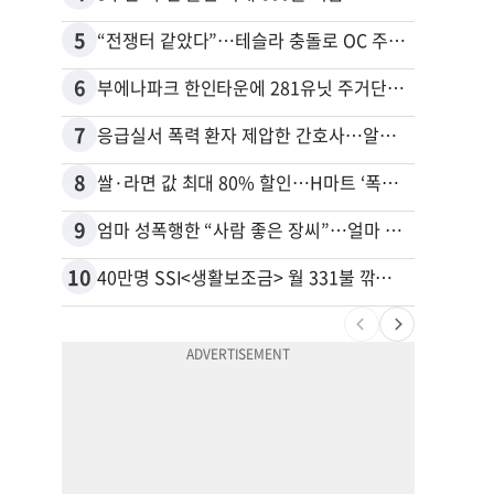
5
15
“전쟁터 같았다”…테슬라 충돌로 OC 주택 4채 파손
6
16
부에나파크 한인타운에 281유닛 주거단지 들어선다
7
17
응급실서 폭력 환자 제압한 간호사…알고 보니
8
18
쌀·라면 값 최대 80% 할인…H마트 ‘폭탄 세일’
9
19
엄마 성폭행한 “사람 좋은 장씨”…얼마 뒤 딸 배도 불러왔다
10
20
40만명 SSI<생활보조금> 월 331불 깎이나