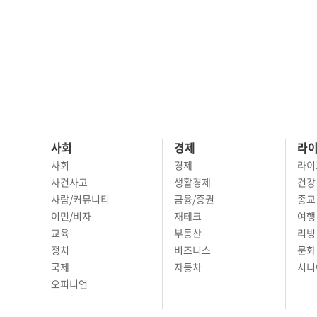
사회
경제
라
사회
경제
라이
사건사고
생활경제
건강
사람/커뮤니티
금융/증권
종교
이민/비자
재테크
여행 
교육
부동산
리빙
정치
비즈니스
문화 
국제
자동차
시니
오피니언