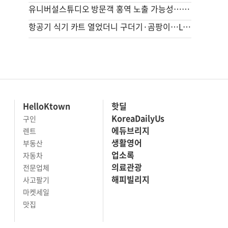
유니버설스튜디오 방문객 홍역 노출 가능성…LA카운티 경고
항공기 식기 카트 열었더니 구더기·곰팡이…LAX 기내식 업체 논란
HelloKtown
핫딜
KoreaDailyUs
구인
에듀브리지
렌트
생활영어
부동산
업소록
자동차
의료관광
전문업체
해피빌리지
사고팔기
마켓세일
맛집