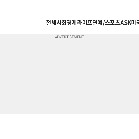
전체
사회
경제
라이프
연예/스포츠
ASK미