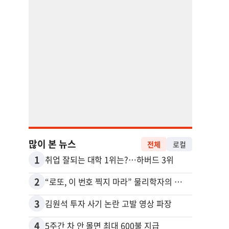
많이 본 뉴스
전체
로컬
1
11
취업 잘되는 대학 1위는?…하버드 3위
2
12
“로또, 이 번호 찍지 마라” 물리학자의 당첨금 높이는 비밀
3
13
김원석 투자 사기 논란 고발 영상 파장
4
14
5주간 차 안 몰면 최대 600불 지급