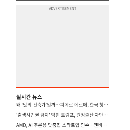
실시간 뉴스
왜 ‘맛의 건축가’일까…피에르 에르메, 한국 첫 카페 열다 [쿠캉]
'출생시민권 금지' 막힌 트럼프, 원정출산 차단 행정명령 서명(종합)
AMD, AI 추론용 맞춤칩 스타트업 인수…엔비디아 추격 가속