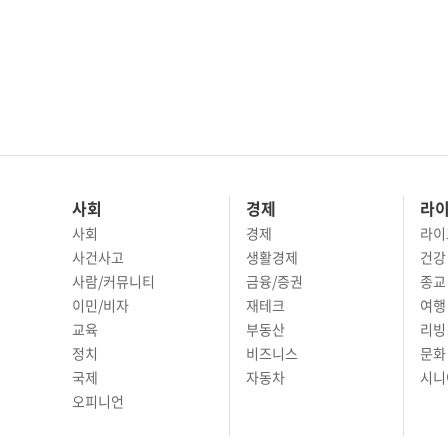
사회
경제
라
사회
경제
라이
사건사고
생활경제
건강
사람/커뮤니티
금융/증권
종교
이민/비자
재테크
여행 
교육
부동산
리빙
정치
비즈니스
문화 
국제
자동차
시니
오피니언