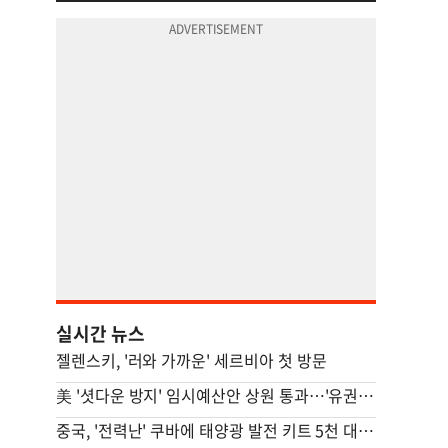
실시간 뉴스
젤렌스키, '러와 가까운' 세르비아 첫 방문
美 '셧다운 방지' 임시예산안 상원 통과…'유권자 ID법'은 좌절
중국, '전력난' 쿠바에 태양광 발전 키트 5천 대 기증