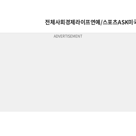
전체
사회
경제
라이프
연예/스포츠
ASK미