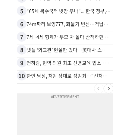
5
15
"65세 복수국적 빗장 푸나"... 한국 정부, 연령 완화 전면 추진
6
16
74m짜리 보잉777, 화물기 변신…격납고서 ‘보물’ 찾는 인천공항
40대
7
17
7세·4세 형제가 부모 차 몰다 산책하던 여성 들이받아
8
18
넷플 ‘외교관’ 현실판 떴다…美대사 스틸 지키는 ‘신 스틸러’
9
19
천하람, 현역 의원 최초 신병교육 입소…논산서 2박3일 생활
10
20
한인 남성, 처형 상대로 성범죄…"선처해줬더니 배신자 취급"
“50