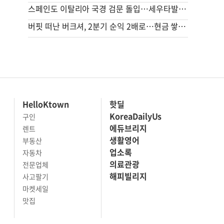
스페인도 이탈리아 국경 검문 돌입…세우타발 갈등 고조
버핏 떠난 버크셔, 2분기 순익 2배로…현금 쌓기서 투자로 전환
HelloKtown
핫딜
KoreaDailyUs
구인
에듀브리지
렌트
생활영어
부동산
업소록
자동차
의료관광
전문업체
해피빌리지
사고팔기
마켓세일
맛집