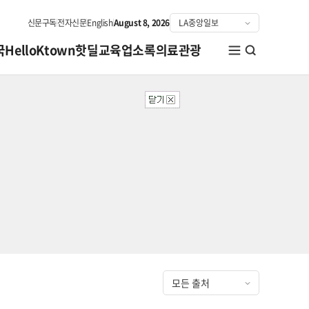
신문구독
전자신문
English
August 8, 2026
국
HelloKtown
핫딜
교육
업소록
의료관광