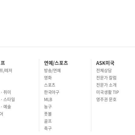
이프
연예/스포츠
ASK미국
프/레저
방송/연예
전체상담
영화
전문가 칼럼
스포츠
전문가 소개
· 취미
한국야구
미국생활 TIP
 · 스타일
MLB
영주권 문호
· 예술
농구
어
풋볼
골프
축구