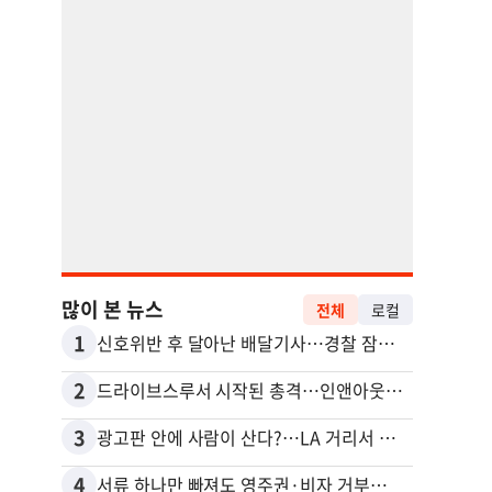
많이 본 뉴스
전체
로컬
1
11
신호위반 후 달아난 배달기사…경찰 잠복해 잡고보니 ‘반전’
2
12
드라이브스루서 시작된 총격…인앤아웃 참사 영상 공개
3
13
광고판 안에 사람이 산다?…LA 거리서 화제
5주간
4
14
서류 하나만 빠져도 영주권·비자 거부…심사관 재량권 대폭 확대
포드 