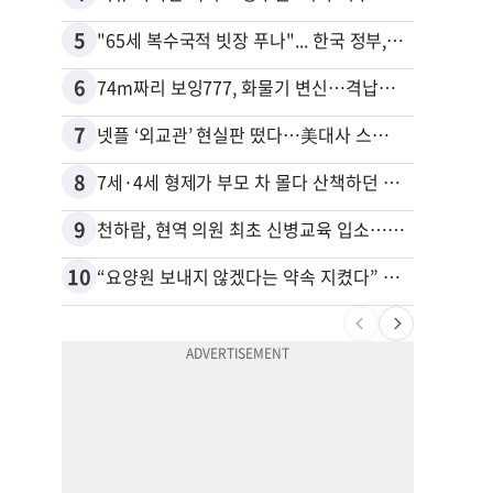
5
15
"65세 복수국적 빗장 푸나"... 한국 정부, 연령 완화 전면 추진
5주간
6
16
74m짜리 보잉777, 화물기 변신…격납고서 ‘보물’ 찾는 인천공항
40대
7
17
넷플 ‘외교관’ 현실판 떴다…美대사 스틸 지키는 ‘신 스틸러’
8
18
7세·4세 형제가 부모 차 몰다 산책하던 여성 들이받아
9
19
천하람, 현역 의원 최초 신병교육 입소…논산서 2박3일 생활
“50
10
20
“요양원 보내지 않겠다는 약속 지켰다” 91세 남성, 아내 살해 혐의