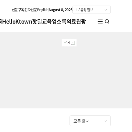
신문구독
전자신문
English
August 8, 2026
국
HelloKtown
핫딜
교육
업소록
의료관광