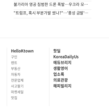
불가리아 영공 침범한 드론 폭발…우크라 모델 추정(종합)
"트럼프, 혹시 부분가발 썼나?"…'풍성 금발'에 시선 집중
HelloKtown
핫딜
KoreaDailyUs
구인
에듀브리지
렌트
생활영어
부동산
업소록
자동차
의료관광
전문업체
해피빌리지
사고팔기
마켓세일
맛집