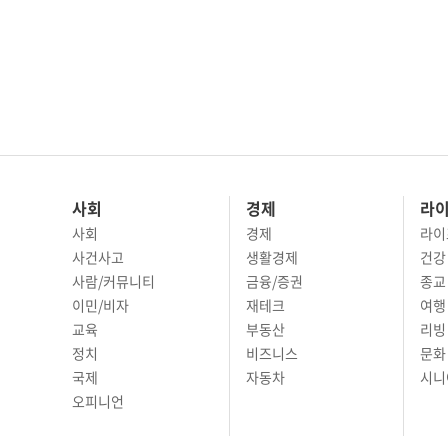
사회
경제
라
사회
경제
라이
사건사고
생활경제
건강
사람/커뮤니티
금융/증권
종교
이민/비자
재테크
여행 
교육
부동산
리빙
정치
비즈니스
문화 
국제
자동차
시니
오피니언