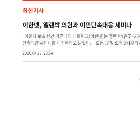
최신기사
이한넷, 엘렌박 의원과 이민단속대응 세미나
이민자 보호 한인 커뮤니티 네트워크(이한넷)는 엘렌 박(민주·3
단속대응 세미나를 개최한다고 밝혔다. 오는 18일 오후 2시부터 뉴저지
되며, 한인 비즈니스를 운영하는 이들과 한인들이 이민 단속 상황
2026.04.15. 20:54
를 진행할 예정이다. 또 현재 이민정세, 이민단속 요원들이 영업장과
시 주의할 점, 만약 이민단속 요원들에게 체포됐을 경우 절차 등
에게 궁금한 점을 직접 물어볼 수도 있다. 세미나 관련 문의는 이한넷(
kim.eb@koreadailyny.com
이민단속대응 엘렌박 이민단속대응 