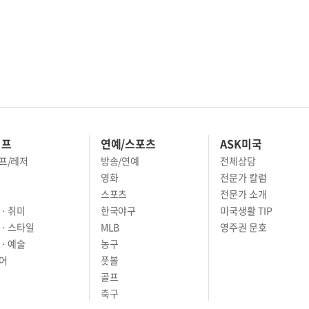
이프
연예/스포츠
ASK미국
프/레저
방송/연예
전체상담
영화
전문가 칼럼
스포츠
전문가 소개
· 취미
한국야구
미국생활 TIP
 · 스타일
MLB
영주권 문호
· 예술
농구
어
풋볼
골프
축구