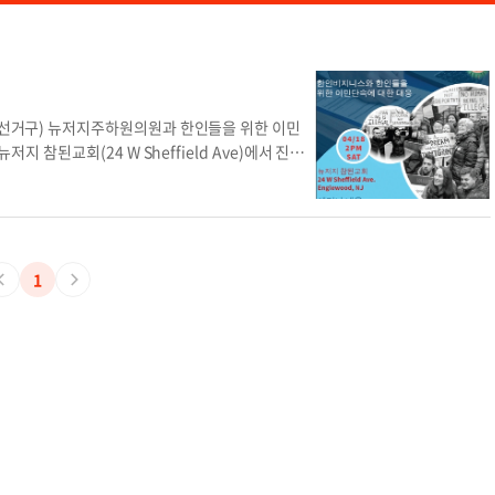
7선거구) 뉴저지주하원의원과 한인들을 위한 이민
 참된교회(24 W Sheffield Ave)에서 진행
에서 어떻게 대응해야 하는지에 초점을 맞춰 세미나
 가정을 방문했을 때의 대처법, I-9 작성과 작성
에 대해서도 설명할 예정이다. 참석자들은 전문가들
718-309-6980)으로 하면 된다. 김은별 기자
세미나 세미나 관련 엘렌박 의원
1