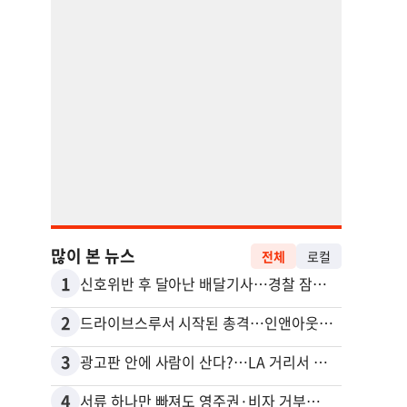
많이 본 뉴스
전체
로컬
1
11
신호위반 후 달아난 배달기사…경찰 잠복해 잡고보니 ‘반전’
2
12
드라이브스루서 시작된 총격…인앤아웃 참사 영상 공개
3
13
광고판 안에 사람이 산다?…LA 거리서 화제
4
14
서류 하나만 빠져도 영주권·비자 거부…심사관 재량권 대폭 확대
포드 