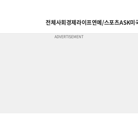
전체
사회
경제
라이프
연예/스포츠
ASK미