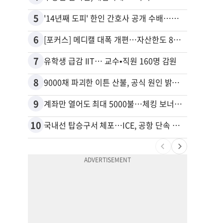
5
15
'14년째 도피' 한인 간호사 공개 수배…메디케어 사기 유죄
6
16
[포커스] 메디캘 대폭 개편…자산한도 84% 축소
7
17
유학생 급감 IIT… 교수•직원 160명 감원
8
18
9000채 파괴한 이튼 산불, 공식 원인 밝혀졌다
9
19
계좌만 열어도 최대 5000불…체킹 보너스 무한 경쟁
10
20
국내선 탑승구서 체포…ICE, 공항 단속 확대