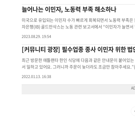
다. 시위대를 범죄자 취급하고, 무력으로 진압하며, 주정부 권한까
절반을 넘기 때문에 막대한 타격이 예상된다. 전문가들은 베이비부
이 거주하고 있는 것으로 파악됐는데, 2015년 대비 6.5% 늘어난 
늘어나는 이민자, 노동력 부족 해소하나
유’의 전통을 위협하고 있다. 트럼프의 2기 임기는 아직 반년밖에 지
자 유입 동력을 상실할 경우 인플레이션이 심화되고 징세 수입 부족
수준이다. 톰 디나폴리 주감사원장은 “뉴욕시 노동시장과 경제는 
보다 훨씬 더 낯선 모습이 되어 있을지도 모른다. 지난 250년간 
럼프 대통령도 노동력 부족 현상을 인정하고 “우리의 위대한 농부
용해야 하지만 관련 인력 풀은 오히려 줄어들었다”고 전했다. 뉴
미국으로 유입되는 이민자 수가 빠르게 회복되면서 노동력 부족은 물
관용, 다양성이라는 가치를 지켜왔다. 그 유산이 지금 심각한 시험
민 정책이 매우 유능한 숙련 근로자의 이탈을 불러오고 있다고 우
는 해외에서 태어난 근로자가 전체 근로자의 69.5%를 차지하고 있
자은행(IB) 골드만삭스는 노동 관련 보고서에서 “이민자가 늘면서 
성실하게 이 땅에서 삶을 일구고 싶을 뿐이다. 그러나 지금의 미국은
하다”고 말했다. 연방이민세관단속국(ICE)도 농장과 식당의 단속
서는 59.9%를 차지한다. 디나폴리 주감사원장은 해외에서 태어
월 현재 실업자 수(600만명)에 비해 일자리(960만개)가 더 많은
2023.08.29. 19:54
조 이민자들의 눈물과 분노, 침묵과 고통이 헛되지 않기를 바란다. 
e04@gmail.com
이민자 가능성 이민자 노동력 이후 이민자 이민
했다. 아울러 “해외 출생 근로자들이 뉴욕시 경제 번영에 도움이 
로 골드만삭스는 예상했다. 노동인력 중 이민자들이 차지하는 비율도 
희망의 끈을 높고 싶지 않다. 레지나 정 / LA 독자열린광장 시험
한 데에는 코로나19 팬데믹도 영향을 미친 것으로 보인다. 2020년
고치를 기록했다. 2010년 이후 꾸준히 오른 이 수치는 2019년 말 
[커뮤니티 광장] 필수업종 종사 이민자 위한 
6% 감소한 것으로 파악되고 있다. 한편 이민자들은 자영업에 도전
그러나 지난해에 이민자가 집중적으로 유입되면서 해외출생 근로자 
가 자영업에 종사하는 것으로 파악됐다. 또한 뉴욕시 전체 자영업자 
고, 연방정부가 인도주의적 난민을 월 3만명씩 받아주면서 외국인 
최근 방문한 애틀랜타 한인 식당에 다음과 같은 안내문이 붙어있는 
을 기록했다. 자영업에 도전한 이민자들은 대부분 리테일이나 e-커
권 승인으로 인한 노동자 수는 33만5000명 가량 늘어난 것으로 집계
서 일하고 있어요. 그러니까 주문이 늦더라도 조금만 참아주세요.”(What low st
노동력 이민자 이민자 노동력 이민자 노동인구 이민자 비율
한인도 전년대비 31% 늘어난 1만6172명으로, 이 중 64%는
ly. Please be nice.) 연말연시부터 애틀랜타 한인비즈니스
2022.01.13. 16:38
낮추는 데 도움이 될 것으로 기대하고 있다. 그간 일할 사람을 구
탁소, 도매업, 뷰티 등 현장 필수업종(front line worker, es
었기 때문이다. 이런 가운데 JP모건·화이자·블랙록 등 뉴욕 기반 
하다보니 코로나19 감염 확률이 높다. 코로나19 위험이 높다보니 
을 보내 “최근 남부 국경을 넘어 유입된 망명신청자들에게도 신속
하니 업소 운영이 힘들수 밖에 없다. 한인을 비롯한 이민자들이 힘
“이민 정책과 국경 통제는 연방정부 책임”이라며 최근 세수 부담이
비영리단체 조지아 예산정책연구소가 최근 발표한 보고서 ‘이민자들
자
kim.eb@koreadailyny.com
노동력 이민자 이민자 노동력 이
라는 보고서를 발표했다. 이 보고서에 따르면 이민자들은 미국내 인구
차지하고 있다. 노동 가능한 이민자 인구의 69%는 의료, 인프라, 제조업,
nfrastructure)에 종사하고 있다. 조지아주의 사정도 마찬가
업 종사자의 16.1%, 건설업계의 23.1%, 제조, 물류업의 16
여 이민자 노동력의 미국 입국을 어렵게 만들었다. 이민자들이 미국인