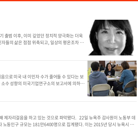
기 출범 이후, 이미 깊었던 정치적 양극화는 더욱
민자들의 삶은 점점 위축되고, 일상의 평온조차 위
이고 있으며, 필요하다면 사실을 왜곡해서라도 정
 뜻에 따르고 있다. 지난 6일, 이민세관단속국(I
를 체포했다. 대부분은 수년, 수십 년을 이 땅에서
 사람들이었다. 법적 절차도 생략된 즉각적인 추방
하지만 일부 시위는 폭력과 약탈로 얼룩졌다. 이는
음으로 미국 내 이민자 수가 줄어들 수 있다는 보
캘리포니아 주지사의 반대에도 불구하고 주 방위군을
와 소수 성향의 미국기업연구소의 보고서에 의하면,
배치했다. 시위의 정점은 지난 14일이었다. 트럼
 수 있다. 연방의회의 초당적 기관인 의회예산처(C
규모 열병식이 열렸다. 동시에 전국 2100여 개 도
던 2019년에도 이민자 수는 41만5000명 증가했
만 명의 시민들이 시위에 나섰다. 같은 날, 같은 나라
한 2008년 금융위기에서도 이민자가 계속 순증가
포니아는 무역과 이민자 노동력에 기반한 경제 구조
 수가 100만명 이상 감소했다. 샌프란시스코 연방
 산업은 이민자 없이는 제대로 운영되기 어렵다. 그러나
른 속도로 경제회복을 한 이유는, 2020년 이후에도
째 제자리걸음을 하고 있는 것으로 파악됐다. 22일 뉴욕주 감사원이 노동부 데
 되었고 일터는 인력난에 시달리고 있다. 문제는
여론조사기관 퓨리서치센터에 따르면 2000년 이후
 노동인구 규모는 181만6400명으로 집계됐다. 이는 2015년 당시 뉴욕시 이
의 필요성에 공감한다. 하지만 지금의 방식은 도를
래 최고치를 찍었다. 전문가들은 이민 순감소가 진행
 같은 기간 미국 내 이민자 노동인구 규모는 2629만7200명에서 3117만5200
 때론 법원의 판결도 무시하는 방향으로 기울고 있
특히 건설업, 농업 등은 이민자 노동력 의존 비율이
오히려 감소한 셈이다. 아시아 국가 출신 이민 노동자는 뉴욕시에 56만3500명