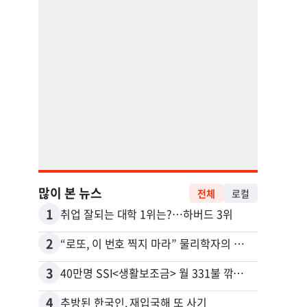
많이 본 뉴스
전체
로컬
1
11
취업 잘되는 대학 1위는?…하버드 3위
2
12
“로또, 이 번호 찍지 마라” 물리학자의 당첨금 높이는 비밀
3
13
40만명 SSI<생활보조금> 월 331불 깎이나
4
14
추방된 한국인, 재입국해 또 사기