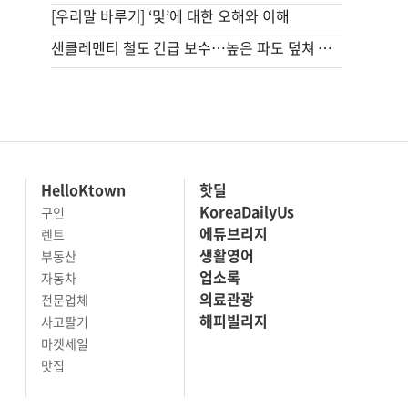
[우리말 바루기] ‘및’에 대한 오해와 이해
샌클레멘티 철도 긴급 보수…높은 파도 덮쳐 선로 침식
HelloKtown
핫딜
KoreaDailyUs
구인
에듀브리지
렌트
생활영어
부동산
업소록
자동차
의료관광
전문업체
해피빌리지
사고팔기
마켓세일
맛집