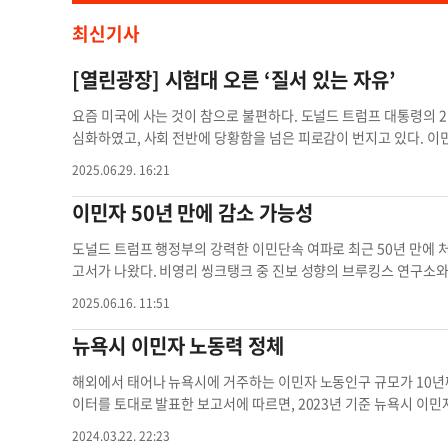
최신기사
[열린광장] 시험대 오른 ‘질서 있는 자유’
요즘 미국에 사는 것이 참으로 불편하다. 도널드 트럼프 대통령의 2
심화하였고, 사회 전반에 당황함을 넘은 피로감이 번지고 있다. 이
협받고 있다. 트럼프는 공약대로 자신의 정책을 거침없이 밀어붙
2025.06.29. 16:21
당화한다. 그가 임명한 고위 공직자와 공화당 정치인들은 무조건 그의
CE)은 남가주 일대의 일터 여러 곳을 기습해 수십 명의 불법 체류자
이민자 50년 만에 감소 가능성
살아온 이들이며, 별다른 범죄 기록도 없이 가족을 부양하며 지내던
에 많은 이들은 분노했고, 그 분노는 곧 전국적인 시위로 번졌다. 
도널드 트럼프 행정부의 강력한 이민단속 여파로 최근 50년 만에 처
시위의 정당성을 흐리고, 정부 측에 빌미를 제공했다. 트럼프는 
고서가 나왔다. 비영리 씽크탱크 중 진보 성향의 브루킹스 연구소
연방으로 편입시켜 파병했고, 급기야는 지원 방위군과 군병력까지 
미국 내 이민자 숫자가 1970년대 이후 처음으로 순감소를 기록할
2025.06.16. 11:51
프의 79세 생일이자 미 육군 창설 250주년을 맞아 워싱턴에서는 대
BO) 자료에 의하면 트럼프 대통령 1기 행정부 당시 이민규제가 심했
시에서는 ‘노 킹스(NO KINGS)’라는 문구가 적힌 팻말을 든 수백
으나, 현재의 이민단속 강도는 과거와 판이하게 다르다. 미국은 또
뉴욕시 이민자 노동력 정체
에서 마치 전혀 다른 두 현실이 공존하는 듯한 장면이었다. 캘리
했다. 하지만 연방노동부 자료를 보면 지난 3월 이후 이민 노동자
를 가지고 있다. 농업, 요식업, 건설, 의료, 운송, 조경업 등 주요
준비은행의 2023년 보고서에 의하면, 미국이 펜데믹 이후 가장 빠
해외에서 태어나 뉴욕시에 거주하는 이민자 노동인구 규모가 10년
정부의 막무가내 단속으로 인해 많은 이민자들이 외출조차 꺼리게
연간 100만명에서 330만명의 순이민 유입이 있었기 때문이다. 
이터를 토대로 발표한 보고서에 따르면, 2023년 기준 뉴욕시 이민자
강경한 이민정책 그 자체가 아니다. 많은 이들은 불법 체류자 단속
이민자가 차지하는 노동인구 비율은 2024년 19%로, 최근 50년
민자 노동인구 규모(182만6900명) 대비 0.6% 감소한 수준이다.
2024.03.22. 22:23
넘고 있다. 트럼프의 통치는 점점 민주주의적 절차와 시민의 권리,
될 경우 극심한 노동력 부족 현상이 재현될 수도 있다고 우려했다. 
명으로 18.5% 늘어났지만, 뉴욕시의 해외 출생 이민노동인력은 