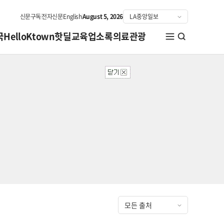
신문구독
전자신문
English
August 5, 2026
국
HelloKtown
핫딜
교육
업소록
의료관광