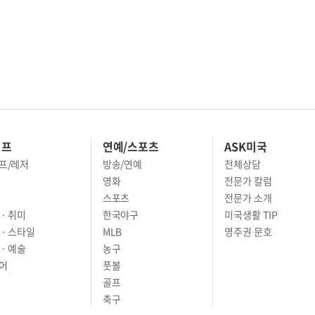
이프
연예/스포츠
ASK미국
프/레저
방송/연예
전체상담
영화
전문가 칼럼
스포츠
전문가 소개
· 취미
한국야구
미국생활 TIP
 · 스타일
MLB
영주권 문호
· 예술
농구
어
풋볼
골프
축구