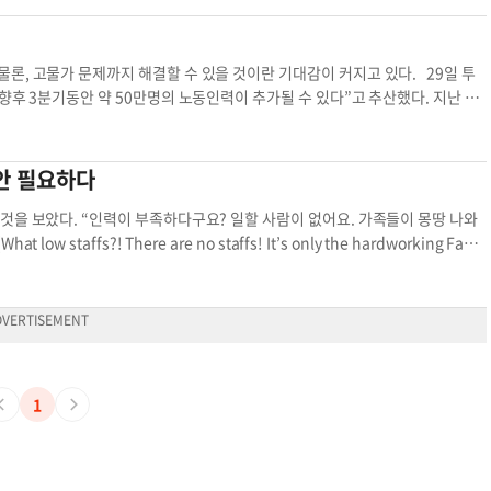
지 침해하는 통치는 미국이 지켜온 ‘질서 있는 자
머 세대의 은퇴가 가속화되고 있는 가운데, 이민
것으로 파악됐다. 다만 전국 아시안 노동력 증가율(22.0%)에는 크게 못 미치는
나지 않았다. 그러나 남은 3년 반 후 미국은 지금
으로 인한 장기 불황 가능성이 있다고 우려했다. 트
이민 노동력 의존도가 높고, 많은 산업들이 사업을 지속하려면 이민자들을 고
미국은 수많은 혼란과 대립을 지나오면서도, 자유와
들과 관광업계 관계자들이 우리의 매우 공격적인 이
욕시 대부분의 산업이 이민 노동력에 의존하고 있는 가운데, 특히 건설 분야에서
론, 고물가 문제까지 해결할 수 있을 것이란 기대감이 커지고 있다. 29일 투
대 위에 올랐다. 나와 같은 이민자들은 그저 조용히
려한다”면서 “그들의 일자리는 대체가 거의 불가능
다. 운송 및 유틸리티 분야에서는 이민 노동력 비중이 65.3%, 서비스 산업에
향후 3분기동안 약 50만명의 노동인력이 추가될 수 있다”고 추산했다. 지난 6
 그 소박한 바람마저 두려움으로 바꾸고 있다. 선
금지 태도를 취하고 있다. 김옥채 기자
kimokcha
나 미국에서 일자리를 찾는 개인들이 여전히 높은 장벽을 경험하고 있다고 설명
 상황인데, 이민자가 꾸준히 유입되면 약 360만개 수준의 갭을 채울 수 있을 것으
그래도 나는 여전히 ‘인간미 있는 미국’을 기대하며
자 숫자
될 수 있도록 연방 이민정책을 개혁해야 한다”고 밝혔다. 이민자 노동력이 감소
높아지고 있다. 지난 5월 기준 해외출생 근로자 비율은 18.7%로, 사상 최
대 질서 이민자 노동력 도널드 트럼프 선조 이민자들
 기준 취업비자를 발급받은 이들의 규모는 팬데믹 전이었던 2019년 대비 33.
17%대를 기록했지만, 팬데믹 타격이 컸던 2020년 9월 16.7%까지 떨어졌다.
법안 필요하다
하는 경우가 점점 많아지는 것으로 파악됐다. 뉴욕시 이민 노동인구 중 10.2%
비율이 19%에 육박하게 됐다. 골드만삭스는 “적체됐던 비자가 대량 승인되
중 49%는 이민자로, 전국 자영업자 중 이민자 비율(23%)보다 훨씬 높은 수준
노동력 비율이 높아졌다”고 설명했다. 실제로 지난 12개월간 취업비자와 영주
것을 보았다. “인력이 부족하다구요? 일할 사람이 없어요. 가족들이 몽땅 나와
머스 산업에 도전한 경우가 많았다. 김은별 기자
kim.eb@koreadailyny.com
됐다. 2021~2022회계연도(2021년 10월~2022년 9월)에 영주권을 취득한
affs?! There are no staffs! It’s only the hardworking Fami
 취업이민을 통해 영주권을 받았다. 경제 전문가들은 이민자 유입이 물가상승률을
에서 “일할 사람이 없다”고 아우성이다. 한인들이 종사하는 업종 상당수가 식당, 세
하기 어려운 고용주가 임금을 올리고, 인건비와 함께 물가도 덩달아 오르는 상황이
sential business)인데, 원격근무는 불가능하고 항상 현장에서 많은 사람들과 접촉
120개 기업 최고경영자(CEO)들은 조 바이든 대통령과 연방의회에 공동 서한
사람이 잘 일하려 하지 않고, 감염되면 가게 문을 닫거나 종업원을 자가격리 해야
한 취업허가를 내줘 노동력 부족을 해결해야 한다”고 요구했다. 아울러 이들은
들고 어려운 현장 필수업종에 일하는데, 이들에 대한 지원은 아직도 부족하다.
 극심한 뉴욕시에 연방정부가 구호지원을 해 줘야 한다고 강조했다. 김은별 기
은 더 나은 대우를 받아야 한다: 숫자는 많지만 팬데믹에 취약한 이민자들'이
민자 유입 외국인 노동력
 13.7%를 차지하지만, 필수업종 종사자는 18%, 의료보건 업종에는 16%를
1
 서비스, 요식업, 경비업 등 필수적이고 중대한 업종(essential critical i
지다. 조지아주 노동 가능 인구 가운데 14%가 외국 출생자이다. 이민자는 서비스
.6%를 차지하고 있다. 그러나 트럼프 행정부는 비자 및 영주권 취득 조건을 강화하
의 일자리를 뺏는다는 주장 때문이다. 그 결과 2019-2020년 사이 외국 출생