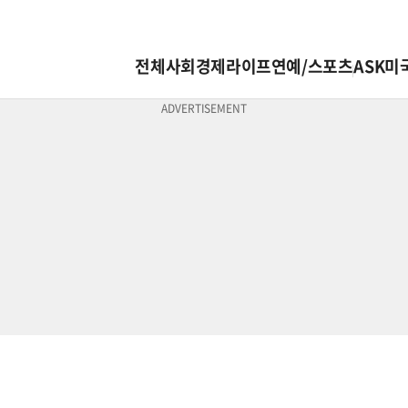
전체
사회
경제
라이프
연예/스포츠
ASK미