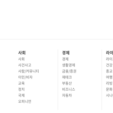
사회
경제
라
사회
경제
라이
사건사고
생활경제
건강
사람/커뮤니티
금융/증권
종교
이민/비자
재테크
여행 
교육
부동산
리빙
정치
비즈니스
문화 
국제
자동차
시니
오피니언