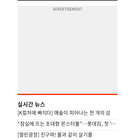
실시간 뉴스
[K컬처에 빠지다] 예술이 피어나는 천 개의 섬
“잠실에 뜨는 초대형 몬스터볼”…롯데百, 첫 '서머마켓' 연다
[열린광장] 친구여! 물과 같이 살기를