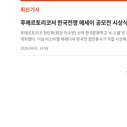
최신기사
푸에르토리코서 한국전쟁 에세이 공모전 시상
푸에르토리코 한인회(회장 이수연) 산하 한국문화학교 ‘K-스쿨’은 
개최했다. 이날 이스마엘 헤레디아 한국전 참전용사가 직접 시상
대상으로 영어 또는 스페인어로 에세이를 제출받았다. 에든 노을
2026.04.02. 14:58
학생이 은상을, 소피아 벨레즈, 니콜라스 폴토오닐, 에이든 로드리
군은 오는 메모리얼데이 행사에서 본인의 에세이를 낭독할 예정이
사회의 화합과 발전을 위해 다양한 교육, 문화, 역사 프로그램을 운
한국 문화와 정체성 교육에 힘쓰고 있다”고 설명했다. 윤지아 
세이 시상식 이수연 한인회장