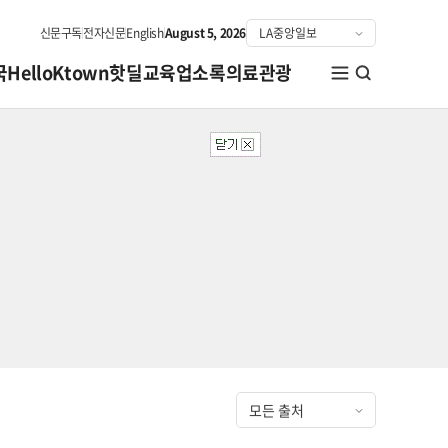
신문구독
전자신문
English
August 5, 2026
국
HelloKtown
핫딜
교육
업소록
의료관광