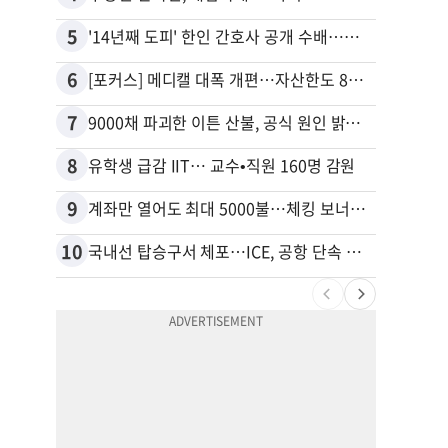
5
15
'14년째 도피' 한인 간호사 공개 수배…메디케어 사기 유죄
6
16
[포커스] 메디캘 대폭 개편…자산한도 84% 축소
7
17
9000채 파괴한 이튼 산불, 공식 원인 밝혀졌다
8
18
유학생 급감 IIT… 교수•직원 160명 감원
9
19
계좌만 열어도 최대 5000불…체킹 보너스 무한 경쟁
10
20
국내선 탑승구서 체포…ICE, 공항 단속 확대