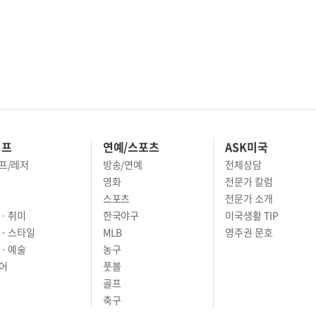
이프
연예/스포츠
ASK미국
프/레저
방송/연예
전체상담
영화
전문가 칼럼
스포츠
전문가 소개
· 취미
한국야구
미국생활 TIP
 · 스타일
MLB
영주권 문호
· 예술
농구
어
풋볼
골프
축구