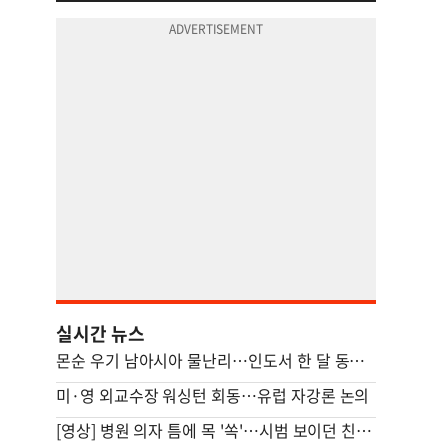
실시간 뉴스
몬순 우기 남아시아 물난리…인도서 한 달 동안 163명 사망
미·영 외교수장 워싱턴 회동…유럽 자강론 논의
[영상] 병원 의자 틈에 목 '쏙'…시범 보이던 친구마저 대참사