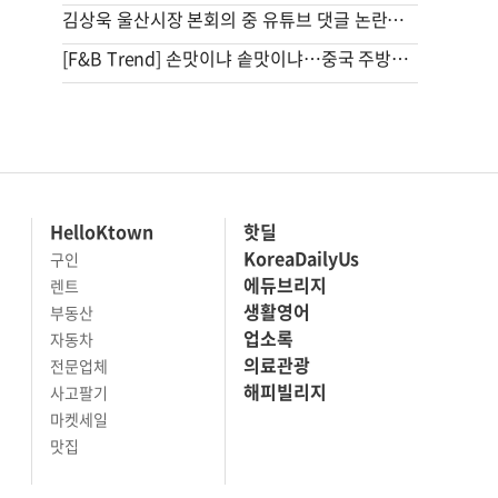
김상욱 울산시장 본회의 중 유튜브 댓글 논란…소통 vs 부적절
[F&B Trend] 손맛이냐 솥맛이냐…중국 주방을 점령한 조리로봇
HelloKtown
핫딜
KoreaDailyUs
구인
에듀브리지
렌트
생활영어
부동산
업소록
자동차
의료관광
전문업체
해피빌리지
사고팔기
마켓세일
맛집