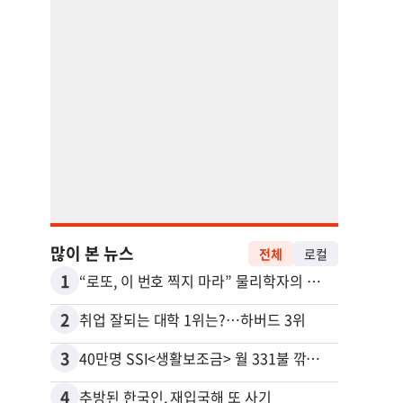
많이 본 뉴스
전체
로컬
1
11
“로또, 이 번호 찍지 마라” 물리학자의 당첨금 높이는 비밀
2
12
취업 잘되는 대학 1위는?…하버드 3위
3
13
40만명 SSI<생활보조금> 월 331불 깎이나
4
14
추방된 한국인, 재입국해 또 사기