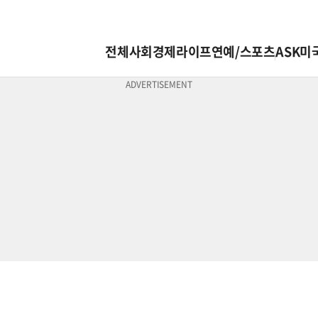
전체
사회
경제
라이프
연예/스포츠
ASK미