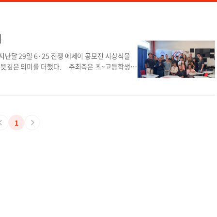
식
지난달 29일 6·25 전쟁 에세이 공모전 시상식을
해 뜻깊은 의미를 더했다. 주최측은 초~고등학생을
 킬크레아스 학생이 금상을, 마르쿠스 로드리게즈
게즈 학생은 동상을 차지했다. 금상을 수상한 에든
다. 이수연 한인회장은 “우리 한인회는 지역 한인
영하고 있으며, 차세대 교육기관인 ‘K-스쿨’을 통해
기자푸에르토리코 한국전쟁 푸에르토리코 한인회 에
1