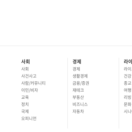
사회
경제
라
사회
경제
라이
사건사고
생활경제
건강
사람/커뮤니티
금융/증권
종교
이민/비자
재테크
여행 
교육
부동산
리빙
정치
비즈니스
문화 
국제
자동차
시니
오피니언