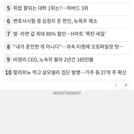
5
취업 잘되는 대학 1위는?…하버드 3위
6
변호사시험 중 심정지 온 한인, 뉴욕주 제소
7
쌀·라면 값 최대 80% 할인…H마트 ‘폭탄 세일’
8
“내가 운전한 게 아니다”…과속 티켓에 오토파일럿 탓한 운전자
9
비영리 CEO, 노숙자 팔아 2년간 165만불
10
할라피뇨 먹고 살모넬라 집단 발병…가주 등 27개 주 확산