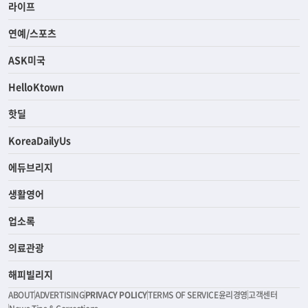
라이프
연예/스포츠
ASK미국
HelloKtown
핫딜
KoreaDailyUs
에듀브리지
생활영어
업소록
의료관광
해피빌리지
ABOUT
ADVERTISING
PRIVACY POLICY
TERMS OF SERVICE
윤리경영
고객센터