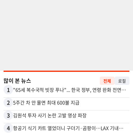
많이 본 뉴스
전체
로컬
1
"65세 복수국적 빗장 푸나"... 한국 정부, 연령 완화 전면 추진
2
5주간 차 안 몰면 최대 600불 지급
3
김원석 투자 사기 논란 고발 영상 파장
4
항공기 식기 카트 열었더니 구더기·곰팡이…LAX 기내식 업체 논란