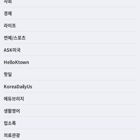
사회
경제
라이프
연예/스포츠
ASK미국
HelloKtown
핫딜
KoreaDailyUs
에듀브리지
생활영어
업소록
의료관광