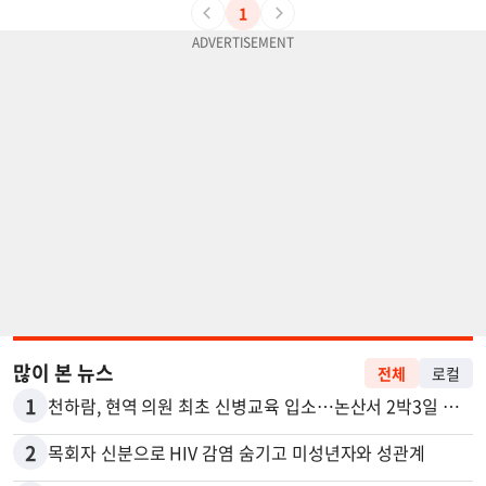
1
많이 본 뉴스
전체
로컬
1
천하람, 현역 의원 최초 신병교육 입소…논산서 2박3일 생활
2
목회자 신분으로 HIV 감염 숨기고 미성년자와 성관계