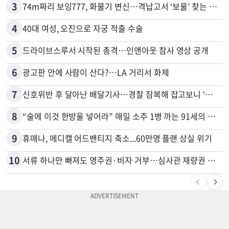
3
74m짜리 보잉777, 화물기 변신…격납고서 ‘보물’ 찾는 인천공항
4
40대 여성, 오진으로 자궁 적출 수술
5
드라이브스루서 시작된 총격…인앤아웃 참사 영상 공개
6
광고판 안에 사람이 산다?…LA 거리서 화제
7
신호위반 후 달아난 배달기사…경찰 잠복해 잡고보니 ‘반전’
8
“술에 이것 한방울 넣어라” 매일 소주 1병 까는 91세의 철칙
9
휴매나, 메디캘 어드밴티지 축소...60만명 플랜 상실 위기
10
서류 하나만 빠져도 영주권·비자 거부…심사관 재량권 대폭 확대