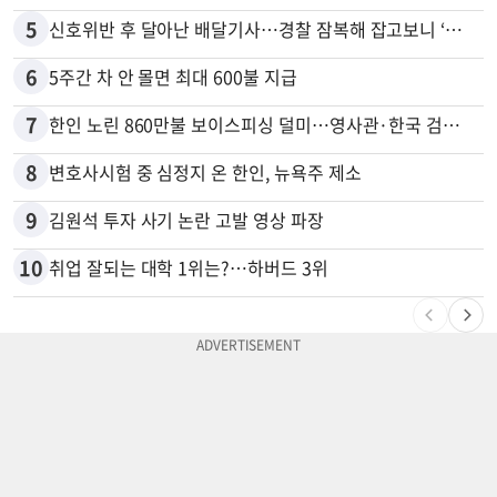
5
신호위반 후 달아난 배달기사…경찰 잠복해 잡고보니 ‘반전’
6
5주간 차 안 몰면 최대 600불 지급
7
한인 노린 860만불 보이스피싱 덜미…영사관·한국 검찰 사칭
8
변호사시험 중 심정지 온 한인, 뉴욕주 제소
9
김원석 투자 사기 논란 고발 영상 파장
10
취업 잘되는 대학 1위는?…하버드 3위