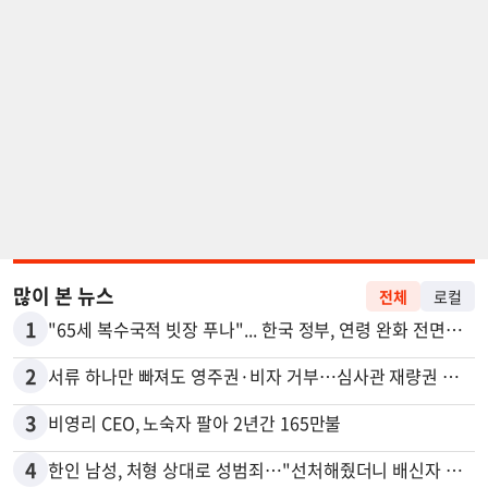
많이 본 뉴스
전체
로컬
1
"65세 복수국적 빗장 푸나"... 한국 정부, 연령 완화 전면 추진
2
서류 하나만 빠져도 영주권·비자 거부…심사관 재량권 대폭 확대
3
비영리 CEO, 노숙자 팔아 2년간 165만불
4
한인 남성, 처형 상대로 성범죄…"선처해줬더니 배신자 취급"