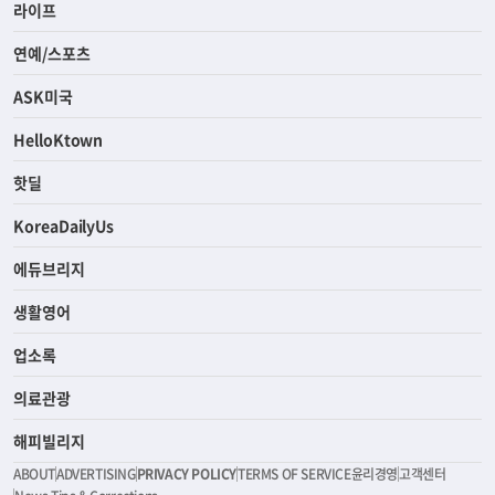
라이프
연예/스포츠
ASK미국
HelloKtown
핫딜
KoreaDailyUs
에듀브리지
생활영어
업소록
의료관광
해피빌리지
ABOUT
ADVERTISING
PRIVACY POLICY
TERMS OF SERVICE
윤리경영
고객센터